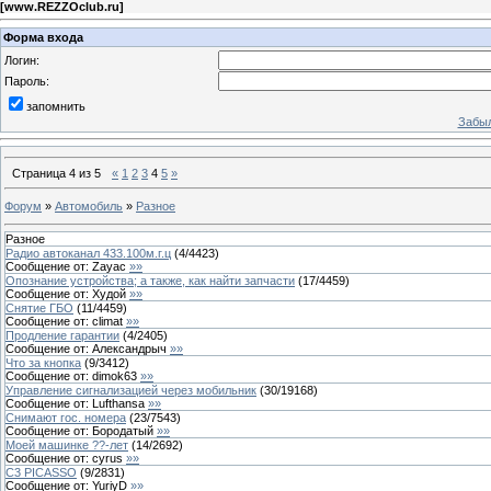
[
www.REZZOclub.ru
]
Форма входа
Логин:
Пароль:
запомнить
Забыл
Страница
4
из
5
«
1
2
3
4
5
»
Форум
»
Автомобиль
»
Разное
Разное
Радио автоканал 433.100м.г.ц
(
4
/
4423
)
Сообщение от:
Zayac
»»
Опознание устройства; а также, как найти запчасти
(
17
/
4459
)
Сообщение от:
Худой
»»
Снятие ГБО
(
11
/
4459
)
Сообщение от:
climat
»»
Продление гарантии
(
4
/
2405
)
Сообщение от:
Александрыч
»»
Что за кнопка
(
9
/
3412
)
Сообщение от:
dimok63
»»
Управление сигнализацией через мобильник
(
30
/
19168
)
Сообщение от:
Lufthansa
»»
Снимают гос. номера
(
23
/
7543
)
Сообщение от:
Бородатый
»»
Моей машинке ??-лет
(
14
/
2692
)
Сообщение от:
cyrus
»»
C3 PICASSO
(
9
/
2831
)
Сообщение от:
YuriyD
»»