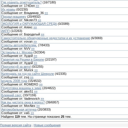
Где хранить огнетушитель?
(
16
/
7180
)
Сообщение от:
174Den
»»
Их нравы
(
0
/
2230
)
Сообщение от:
Владимир_36
»»
Продал машинку
(
20
/
4932
)
Сообщение от:
Nikotin73
»»
ЭКОЛОГИЯ и ОКРУЖАЮЩАЯ СРЕДА
(
0
/
2089
)
Сообщение от:
Алекс
»»
АКПП
(
1
/
2263
)
Сообщение от:
Бородатый
»»
Самостоятельно обнаруженные недостатки и их устранение
(
6
/
3069
)
Сообщение от:
vovan
»»
Советы автолюбителям.
(
7
/
8433
)
Сообщение от:
NVV
»»
Эстакады в г. Москва
(
3
/
2304
)
Сообщение от:
Худой
»»
Гарантия на Рецики в Европе
(
2
/
2197
)
Сообщение от:
Худой
»»
Проголосуй за авто!
(
0
/
2255
)
Сообщение от:
Murick
»»
Календарь на год на сайте Шевроле
(
4
/
2335
)
Сообщение от:
zsq
»»
модель 2008 года
(
15
/
4532
)
Сообщение от:
ROMERO
»»
Подготовка машины к зиме
(
20
/
4822
)
Сообщение от:
alex51
»»
Ближний свет.
(
33
/
7159
)
Сообщение от:
Vadimovich
»»
Как вы чистите окна в мороз?
(
39
/
6957
)
Сообщение от:
MorAlex
»»
Автомобильная аптечка
(
20
/
3833
)
Сообщение от:
val1
»»
Найдено
119
тем. На странице показано
25
тем.
Полная версия сайта
.
Новые сообщения