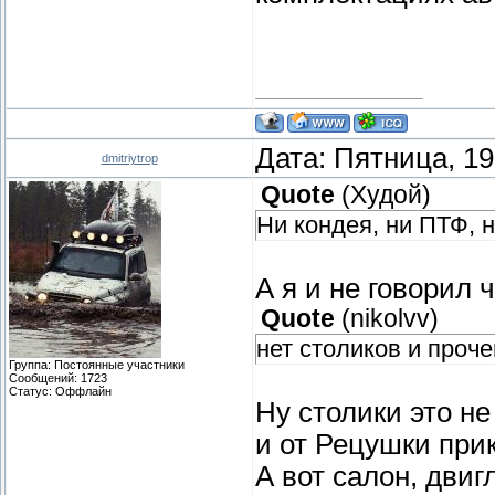
Дата: Пятница, 19
dmitriytrop
Quote
(
Худой
)
Ни кондея, ни ПТФ, н
А я и не говорил 
Quote
(
nikolvv
)
нет столиков и прочег
Группа: Постоянные участники
Сообщений:
1723
Статус:
Оффлайн
Ну столики это н
и от Рецушки при
А вот салон, двиг