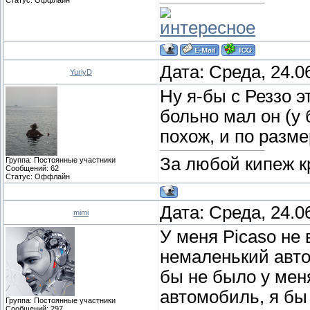
интересное
Дата: Среда, 24.0
YuriyD
Ну я-бы с Реззо э
больно мал он (у 
похож, и по разме
За любой кипеж к
Группа: Постоянные участники
Сообщений:
62
Статус:
Оффлайн
Дата: Среда, 24.0
mimi
У меня Picaso не
немаленький авто
бы не было у мен
автомобиль, я бы
Группа: Постоянные участники
Сообщений:
297