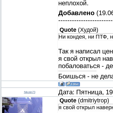
неплохой.
Добавлено
(19.06
------------------------
Quote
(
Худой
)
Ни кондея, ни ПТФ, 
Так я написал цен
я свой открыл нав
побаловаться - де
Боишься - не дела
Дата: Пятница, 19
Nikotin73
Quote
(
dmitriytrop
)
я свой открыл наверн