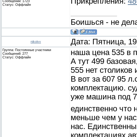
Прикрепления:
48
Сообщений:
1723
Статус:
Оффлайн
Боишься - не дела
Дата: Пятница, 19
nikolvv
Группа: Постоянные участники
наша цена 535 в 
Сообщений:
277
Статус:
Оффлайн
А тут 499 базовая,
555 нет столиков и
В вот за 607 95 л
комплектацию. су
уже машина под 7
единственно что 
меньше чем у нас
нас. Единственный
комплектациях авт