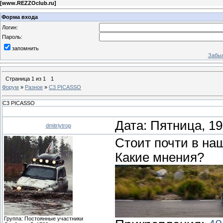
[
www.REZZOclub.ru
]
Форма входа
Логин:
Пароль:
запомнить
Забыл
Страница
1
из
1
1
Форум
»
Разное
»
C3 PICASSO
C3 PICASSO
Дата: Пятница, 19
dmitriytrop
Стоит почти в на
Какие мнения?
Группа: Постоянные участники