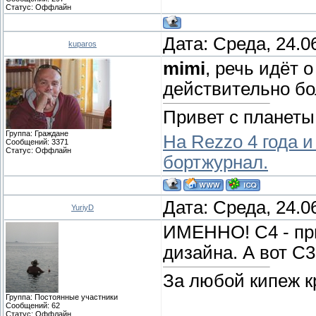
Статус:
Оффлайн
Дата: Среда, 24.0
kuparos
mimi
, речь идёт 
действительно б
Привет с планеты
Группа: Граждане
На Rezzo 4 года и
Сообщений:
3371
Статус:
Оффлайн
бортжурнал.
Дата: Среда, 24.0
YuriyD
ИМЕННО! С4 - при
дизайна. А вот С3
За любой кипеж к
Группа: Постоянные участники
Сообщений:
62
Статус:
Оффлайн