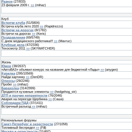
Разное
(
27
/
833
)
23 февраля 2009 г.
»»
(
mihaz
)
Клуб
Встречи клуба
(
51
/
5804
)
Встреча клуба лето 2020
»»
(
Rapidrezzo
)
Встречи на дорогах
(
8
/
1782
)
Встречи на дорогах
»»
(
Keris
)
Поздравления
(
69
/
5749
)
C днем медицинского работника!!!
»»
(
Mavruc
)
Клубные дела
(
47
/
2336
)
Техосмотр 2011
»»
(
SKYWATCHER
)
Жизнь
Юмор
(
38
/
2637
)
«АвтоВАЗ» объявил конкурс на название для бюджетной «Лады»
»»
(
anygen
)
Курилка
(
295
/
10569
)
Найди картинку
»»
(
DenDR
)
Опросы
(
29
/
2246
)
Пробег
»»
(
mihaz
)
Барахолка
(
314
/
2999
)
Продаются кузовные элементы
»»
(
hedgehog_str
)
ДТП и прочие неприятности
(
76
/
2046
)
Авария на переезде Щербинка
»»
(
Саша
)
Соблюдаем ПДД
(
37
/
1411
)
Встречный разъезд
»»
(
mihaz
)
Региональные форумы
Санкт-Петербург и окрестности
(
27
/
1058
)
Топливный беспредел
»»
(
Fill
)
Москва и окрестности
(
31
/
497
)