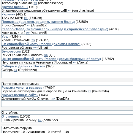
Техосмотр в Москве
»»
(
electricessence
)
Другие регионы
(
1
/
10
)
Владимирские реццоводы объединяемся!!!
»»
(
goschashepa
)
Украина
(
4
/
271
)
ТАКУМА КЛУБ
»»
(
174Den
)
Поволжье (верхняя, средняя, нижняя Волга)
(
15
/
509
)
Кто из Самары?
»»
(
Artem017
)
Северо-Запад (включая Калининград и европейское Заполярье)
(
4
/
188
)
Коми есть кто ?
»»
(
Анатолий
)
Урал
(
7
/
544
)
Урал!!! Отзовись!!!!
»»
(
174Den
)
Юг европейской части России (включая Кавказ)
(
3
/
113
)
Ростовская область
»»
(
climat
)
Белоруссия
(
1
/
21
)
REZZO в Минске и области
»»
(
Qu
)
Центр европейской части России (кроме Москвы и области)
(
13
/
762
)
Не ставьте сигналку в Автомире в Ярославле!
»»
(
AlexIz
)
Сибирь и Дальний Восток
(
3
/
73
)
Сибирь
»»
(
Rapidrezzo
)
Партнерская программа
Реклама услуг и товаров
(
47
/
694
)
Ворсовые автоковрики для Шевроле Реццо от koveravto
»»
(
koveravto
)
Дружественные сайты
(
1
/
46
)
Дружественный Клуб // Chevro...
»»
(
DenDR
)
Отстойник
Отстойник
(
10
/
58
)
Шина и резина на зиму.
»»
(
hohol222
)
Статистика форума
Посетители:
10
(участников -
0
, гостей -
10
)