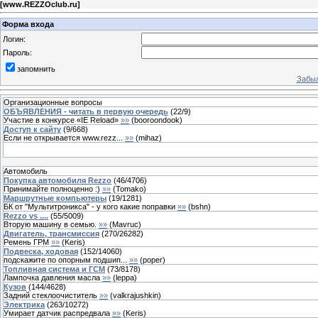
[
www.REZZOclub.ru
]
Форма входа
Логин:
Пароль:
запомнить
Забыл
Организационные вопросы
ОБЪЯВЛЕНИЯ - читать в первую очередь
(
22
/
9
)
Участие в конкурсе «IE Reload»
»»
(
booroondook
)
Доступ к сайту
(
9
/
668
)
Eсли не открывается www.rezz...
»»
(
mihaz
)
Автомобиль
Покупка автомобиля Rezzo
(
46
/
4706
)
Принимайте полноценно :)
»»
(
Tomako
)
Маршрутные компьютеры
(
19
/
1281
)
БК от "Мультитроникса" - у кого какие поправки
»»
(
bshn
)
Rezzo vs ....
(
55
/
5009
)
Вторую машину в семью.
»»
(
Mavruc
)
Двигатель, трансмиссия
(
270
/
26282
)
Ремень ГРМ
»»
(
Keris
)
Подвеска, ходовая
(
152
/
14060
)
подскажите по опорным подшип...
»»
(
poper
)
Топливная система и ГСМ
(
73
/
8178
)
Лампочка давления масла
»»
(
leppa
)
Кузов
(
144
/
4628
)
Задний стеклоочиститель
»»
(
valkrajushkin
)
Электрика
(
263
/
10272
)
Умирает датчик распредвала
»»
(
Keris
)