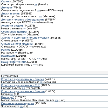
Салон
(
160
/
7380
)
Опять про обогрев салона
»»
(
Lesnik
)
Дилеры
(
7
/
141
)
Создать тему по диллерам?
»»
(
rezzoFEELontrop
)
Диски и шины
(
65
/
2983
)
Вопрос про болты на колеса...
»»
(
Механик
)
Дополнительное оборудование
(
87
/
5874
)
Аксессуары для REZZO
»»
(
valkrajushkin
)
Аудио (и видео)
(
44
/
2575
)
Новая магнитола
»»
(
letun087
)
Сервисные центры
(
53
/
1587
)
ТО-4 у Механика
»»
(
Механик
)
Запчасти и дополнительные услуги
(
50
/
1538
)
Стекло двери
»»
(
val0972
)
Страхование и кредиты
(
18
/
664
)
О коварности ОСАГО
»»
(
Алексаша
)
Разное
(
119
/
2436
)
На трассе
»»
(
Rapidrezzo
)
Навигация
(
22
/
1055
)
навигатор NTW GNT - C 430
»»
(
Andy
)
Пацанский тюнинХ
(
11
/
284
)
Корейский Тюнинг Rezzo
»»
(
Keris
)
Путешествия
Отчеты о путешествиях - Россия
(
74
/
691
)
Поездка на машине в Абхазию
»»
(
Механик
)
Отчеты о путешествиях - СНГ
(
18
/
305
)
Поездка в Литву
»»
(
rezzograff
)
Отчеты о путешествиях - Европа
(
17
/
177
)
Греция
»»
(
Fill
)
Кто куда?
(
57
/
1270
)
Москва-Минск-Вильнюс-Ольштын-Гданьск
»»
(
Fort
)
Советы и рекомендации
(
49
/
1148
)
Зеленая карта
»»
(
Fill
)