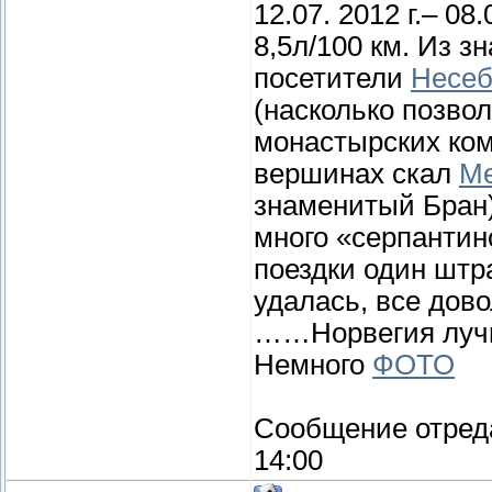
12.07. 2012 г.– 08
8,5л/100 км. Из 
посетители
Несе
(насколько позвол
монастырских ком
вершинах скал
М
знаменитый Бран)
много «серпантин
поездки один штра
удалась, все дов
……Норвегия луч
Немного
ФОТО
Сообщение отред
14:00