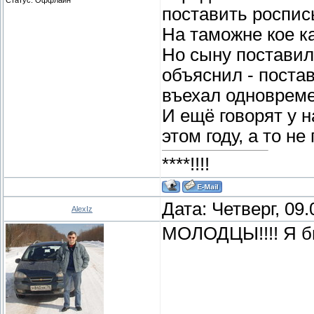
поставить роспись
На таможне кое ка
Но сыну поставили
объяснил - поста
въехал одновреме
И ещё говорят у н
этом году, а то не
****!!!!
Дата: Четверг, 09
AlexIz
МОЛОДЦЫ!!!! Я б