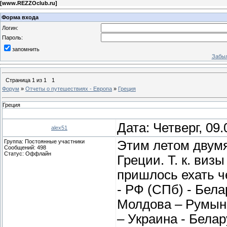
[
www.REZZOclub.ru
]
Форма входа
Логин:
Пароль:
запомнить
Забыл
Страница
1
из
1
1
Форум
»
Отчеты о путешествиях - Европа
»
Греция
Греция
Дата: Четверг, 09
alex51
Группа: Постоянные участники
Этим летом двумя
Сообщений:
498
Статус:
Оффлайн
Греции. Т. к. виз
пришлось ехать ч
- РФ (СПб) - Бела
Молдова – Румыни
– Украина - Бела