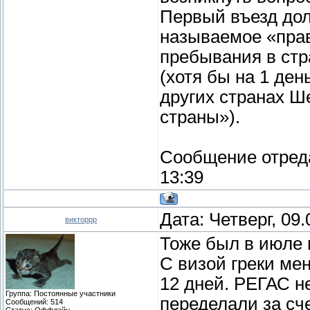
Первый въезд дол
называемое «прав
пребывания в ст
(хотя бы на 1 де
других странах Ш
страны»).
Сообщение отред
13:39
Дата: Четверг, 09
викторрр
Тоже был в июле в
С визой греки мен
12 дней. РЕГАС н
Группа: Постоянные участники
переделали за сч
Сообщений:
514
Статус:
Оффлайн