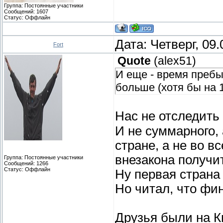
Группа: Постоянные участники
Сообщений:
1607
Статус:
Оффлайн
Дата: Четверг, 09
Fort
Quote
(
alex51
)
И еще - время преб
больше (хотя бы на 
Нас не отследить
И не суммарного,
стране, а не во в
внезакона получи
Группа: Постоянные участники
Сообщений:
1266
Статус:
Оффлайн
Ну первая страна
Но читал, что фи
Друзья были на К