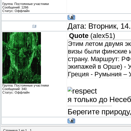
Группа: Постоянные участники
Сообщений:
1266
Статус:
Оффлайн
Дата: Вторник, 14
Fill
Quote
(
alex51
)
Этим летом двумя эки
визы были финские и
страну. Маршрут: РФ
экипажей в Орше) - У
Греция - Румыния – 
Группа: Постоянные участники
Сообщений:
340
Статус:
Оффлайн
я только до Несе
Берегите природу
Страница
1
из
1
1