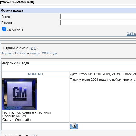
[
www.REZZOclub.ru
]
Форма входа
Логин:
Пароль:
запомнить
Забыл
Страница
2
из
2
«
1
2
Форум
»
Разное
»
модель 2008 года
модель 2008 года
ROMERO
Дата: Вторник, 13.01.2009, 21:39 | Сообщ
Так и у меня 2008 года, не пойму, чем эт
Группа: Постоянные участники
Сообщений:
29
Статус:
Оффлайн