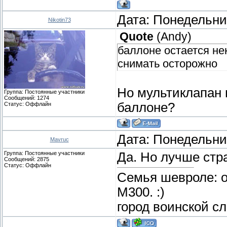
Дата: Понедельник
Nikotin73
Quote
(
Andy
)
баллоне остается не
снимать осторожно
Но мультиклапан м
Группа: Постоянные участники
Сообщений:
1274
баллоне?
Статус:
Оффлайн
Дата: Понедельник
Mavruc
Группа: Постоянные участники
Да. Но лучше стра
Сообщений:
2875
Статус:
Оффлайн
Семья шевроле: о
М300. :)
город воинской с