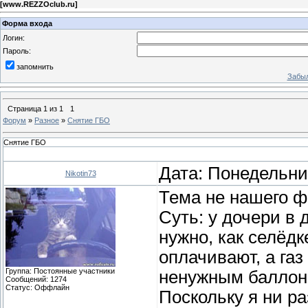
[
www.REZZOclub.ru
]
Форма входа
Логин:
Пароль:
запомнить
Забыл
Страница
1
из
1
1
Форум
»
Разное
»
Снятие ГБО
Снятие ГБО
Дата: Понедельник
Nikotin73
Тема не нашего фо
Суть: у дочери в 
нужно, как селёдк
оплачивают, а газ
Группа: Постоянные участники
ненужным баллоно
Сообщений:
1274
Статус:
Оффлайн
Поскольку я ни ра