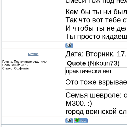
смеси тож под не
Кем бы ты ни был
Так что вот тебе 
И чтобы ты не де
Ты просто кидаеш
Дата: Вторник, 17
Mavruc
Группа: Постоянные участники
Quote
(
Nikotin73
)
Сообщений:
2875
Статус:
Оффлайн
практически нет
Это тоже взрывае
Семья шевроле: о
М300. :)
город воинской с