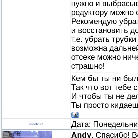
нужно и выбрасыв
редуктору можно 
Рекомендую убрат
и восстановить д
т.е. убрать трубк
возможна дальней
отсеке можно ниче
страшно!
Кем бы ты ни был
Так что вот тебе 
И чтобы ты не де
Ты просто кидаеш
Дата: Понедельник
Nikotin73
Andy
, Спасибо! В