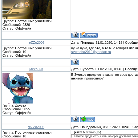
Группа: Постоянные участники
Сообщений:
2326
Статус:
Оффлайн
reZZo2006
Дата: Пятница, 31.01.2020, 14:18 | Сообщ
Группа: Постоянные участники
ну ка нука, где это, а то мне говорят чт
Сообщений:
10
svetache2012@yandex.ru
Статус:
Оффлайн
Механик
Дата: Суббота, 01.02.2020, 09:45 | Сообщ
В Эмиксе вроде есть шкив, но срок достав
шкивом произошло?
Группа: Друзья
Сообщений:
5055
Статус:
Оффлайн
reZZo2006
Дата: Понедельник, 03.02.2020, 10:41 | С
Группа: Постоянные участники
Цитата
Механик
(
)
Сообщений:
10
В Эмиксе вроде есть шкив, но срок доставки пол 