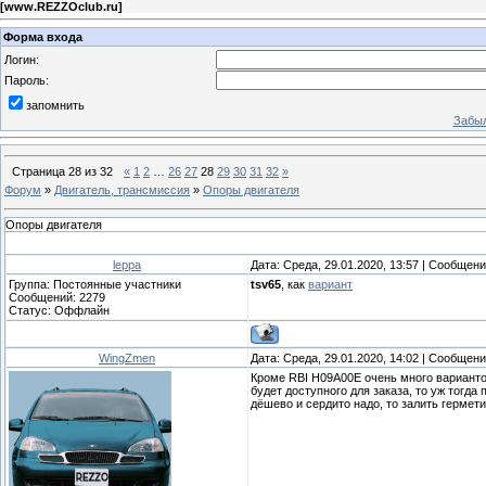
[
www.REZZOclub.ru
]
Форма входа
Логин:
Пароль:
запомнить
Забыл
Страница
28
из
32
«
1
2
…
26
27
28
29
30
31
32
»
Форум
»
Двигатель, трансмиссия
»
Опоры двигателя
Опоры двигателя
leppa
Дата: Среда, 29.01.2020, 13:57 | Сообщен
Группа: Постоянные участники
tsv65
, как
вариант
Сообщений:
2279
Статус:
Оффлайн
WingZmen
Дата: Среда, 29.01.2020, 14:02 | Сообщен
Кроме RBI H09A00E очень много вариант
будет доступного для заказа, то уж тогд
дёшево и сердито надо, то залить гермети