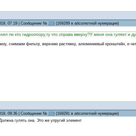
2019, 07:19 | Сообщение №
378
(169289 в абсолютной нумерации)
нял ли кто гидроопору,ту что справа вверху?У меня она гуляет и 
низу, снимаем фильтр, верхнию растяжку, алюминиевый кронштейн, и че
2019, 09:36 | Сообщение №
379
(169291 в абсолютной нумерации)
 Должна гулять она. Это же упругий элемент