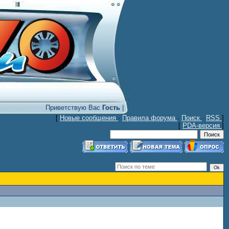
Приветствую Вас
Гость
|
[
Новые сообщения
·
Правила форума
·
Поиск
·
RSS
]
[
PDA-версия
]