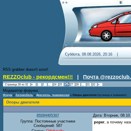
Суббота, 08.08.2026, 20:16 
RSS grabber doesn't exist!
REZZOclub - рекордсмен!!!
|
Почта @rezzoclub.
26
Страница
26
из
32
«
1
2
…
24
25
27
28
…
31
32
»
Модератор форума:
Nordic
Форум
»
Автомобиль
»
Двигатель, трансмиссия
»
Опоры двигателя
(путаница в названиях)
Опоры двигателя
89284405307
Дата: Вторник, 08.1
Группа: Постоянные участники
poper
, а почему на
Сообщений:
587
Статус:
Оффлайн