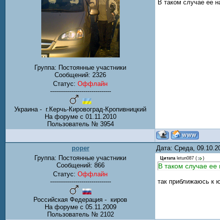
В таком случае ее н
Группа: Постоянные участники
Сообщений:
2326
Статус:
Оффлайн
-------------------------------
Украина - г.Керчь-Кировоград-Кропивницкий
На форуме с 01.11.2010
Пользователь № 3954
poper
Дата: Среда, 09.10.
Группа: Постоянные участники
Цитата
letun087
(
)
Сообщений:
866
В таком случае ее
Статус:
Оффлайн
-------------------------------
так приближаюсь к ю
Российская Федерация - киров
На форуме с 05.11.2009
Пользователь № 2102