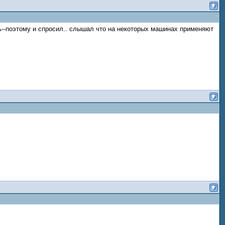
сть--поэтому и спросил.. слышал что на некоторых машинах применяют