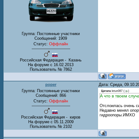
Группа: Постоянные участники
Сообщений:
1909
Статус:
Оффлайн
-------------------------------
Российская Федерация - Казань
На форуме с 16.02.2013
Пользователь № 7862
poper
Дата: Среда, 09.10.
Группа: Постоянные участники
Цитата
letun087
(
)
Сообщений:
866
А что в твоем случ
Статус:
Оффлайн
-------------------------------
Отслоилась очень си
Недавно менял опору
гидроопоры.ИМХО
Российская Федерация - киров
На форуме с 05.11.2009
Пользователь № 2102