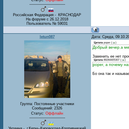
-------------------------------
Российская Федерация - КРАСНОДАР
На форуме с 26.12.2018
Пользователь № 59031
letun087
Дата: Среда, 09.10.
Цитата
poper
(
)
Добрый вечер.а ме
Заменить ее нет про
Цитата
89284405307
(
)
poper, а почему н
Бо она так и называ
Группа: Постоянные участники
Сообщений:
2326
Статус:
Оффлайн
-------------------------------
Украина - г.Керчь-Кировоград-Кропивницкий