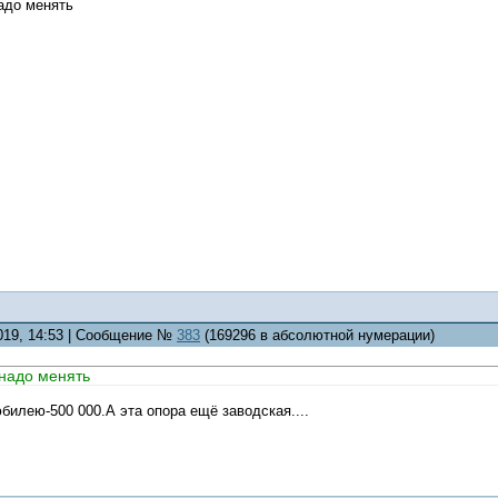
адо менять
2019, 14:53 | Сообщение №
383
(169296 в абсолютной нумерации)
 надо менять
билею-500 000.А эта опора ещё заводская....