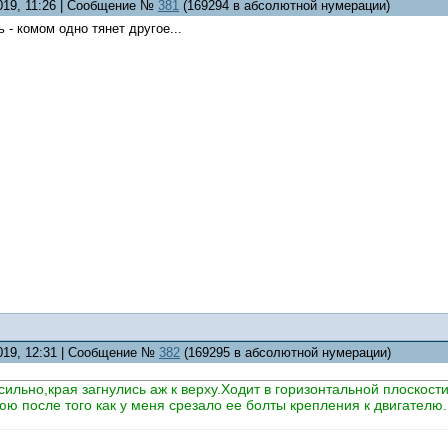
2019, 11:26 | Сообщение №
381
(169294 в абсолютной нумерации)
 - комом одно тянет другое...
2019, 12:31 | Сообщение №
382
(169295 в абсолютной нумерации)
сильно,края загнулись аж к верху.Ходит в горизонтальной плоскос
ю после того как у меня срезало ее болты крепления к двигателю.