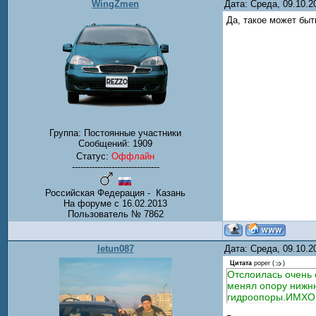
WingZmen
Дата: Среда, 09.10.
Да, такое может быть
Группа: Постоянные участники
Сообщений:
1909
Статус:
Оффлайн
-------------------------------
Российская Федерация - Казань
На форуме с 16.02.2013
Пользователь № 7862
letun087
Дата: Среда, 09.10.
Цитата
poper
(
)
Отслоилась очень 
менял опору нижню
гидроопоры.ИМХО