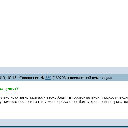
2019, 10:13 | Сообщение №
380
(169293 в абсолютной нумерации)
ае гуляет?
льно,края загнулись аж к верху.Ходит в горизонтальной плоскости,видн
 нижнюю после того как у меня срезало ее болты крепления к двигател