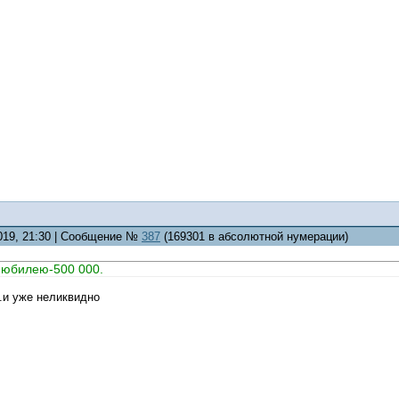
2019, 21:30 | Сообщение №
387
(169301 в абсолютной нумерации)
 юбилею-500 000.
.и уже неликвидно