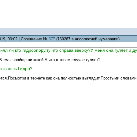
2019, 00:02 | Сообщение №
377
(169287 в абсолютной нумерации)
нял ли кто гидроопору,ту что справа вверху?У меня она гуляет и 
блемы вообще ни какой.А что в твоем случае гуляет?
азываешь Гидро?
ется.Посмотри в тернете как она полностью выглядит.Простыми словами