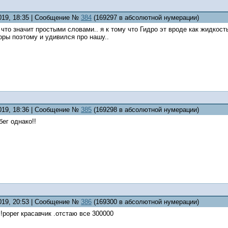
2019, 18:35 | Сообщение №
384
(169297 в абсолютной нумерации)
 что значит простыми словами.. я к тому что Гидро эт вроде как жидко
оры поэтому и удивился про нашу..
2019, 18:36 | Сообщение №
385
(169298 в абсолютной нумерации)
ег однако!!
2019, 20:53 | Сообщение №
386
(169300 в абсолютной нумерации)
!poper красавчик .отстаю все 300000