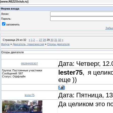
[
www.REZZOclub.ru
]
Форма входа
Логин:
Пароль:
запомнить
Забыл
Страница
29
из
32
«
1
2
…
27
28
29
30
31
32
»
Форум
»
Двигатель, трансмиссия
»
Опоры двигателя
Опоры двигателя
Дата: Четверг, 12
89284405307
Группа: Постоянные участники
lester75
, я целик
Сообщений:
587
Статус:
Оффлайн
еще ))
Дата: Пятница, 13
lester75
Да целиком это п