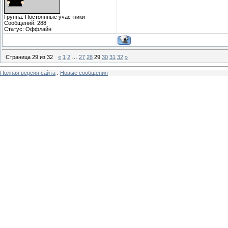
Группа: Постоянные участники
Сообщений:
288
Статус:
Оффлайн
Страница
29
из
32
«
1
2
…
27
28
29
30
31
32
»
Полная версия сайта
.
Новые сообщения