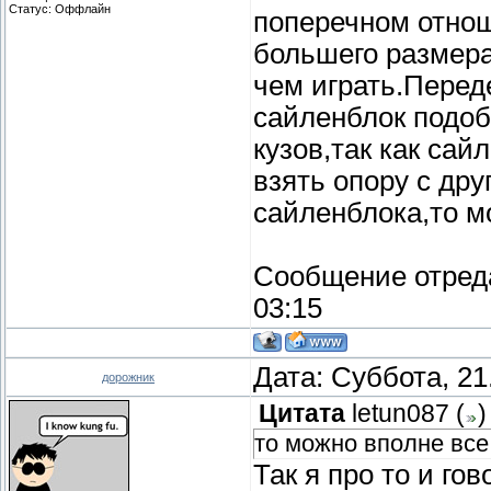
Статус:
Оффлайн
поперечном отнош
большего размера
чем играть.Перед
сайленблок подоб
кузов,так как сай
взять опору с дру
сайленблока,то м
Сообщение отред
03:15
Дата: Суббота, 21
дорожник
Цитата
letun087
(
)
то можно вполне все
Так я про то и гов