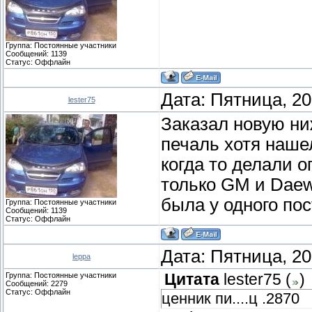
Группа: Постоянные участники
Сообщений:
1139
Статус:
Оффлайн
Дата: Пятница, 20
lester75
Заказал новую ни
печаль хотя наше
когда то делали о
только GM и Daew
была у одного по
Группа: Постоянные участники
Сообщений:
1139
Статус:
Оффлайн
Дата: Пятница, 20
leppa
Группа: Постоянные участники
Цитата
lester75
(
)
Сообщений:
2279
Статус:
Оффлайн
ценник пи....ц .2870