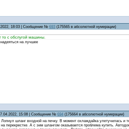
3.2022, 18:03 | Сообщение №
693
(175565 в абсолютной нумерации)
т то с обслугой машины.
 надеяться на лучшее
17.04.2022, 15:08 | Сообщение №
694
(175664 в абсолютной нумерации)
 Лопнул шланг входной на печку. В момент охлаждайка улетучилась и т
на перекрестке. А с эим шлангом оказывается проблема купить. Автодок,