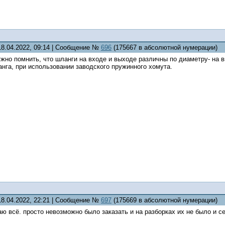
18.04.2022, 09:14 | Сообщение №
696
(175667 в абсолютной нумерации)
жно помнить, что шланги на входе и выходе различны по диаметру- на 
нга, при использовании заводского пружинного хомута.
18.04.2022, 22:21 | Сообщение №
697
(175669 в абсолютной нумерации)
аю всё. просто невозможно было заказать и на разборках их не было и сей