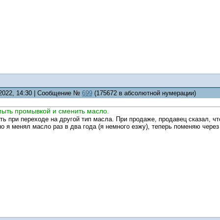
.2022, 14:30 | Сообщение №
699
(175672 в абсолютной нумерации)
ыть промывкой и сменить масло.
ть при переходе на другой тип масла. При продаже, продавец сказал, 
о я менял масло раз в два года (я немного езжу), теперь поменяю через