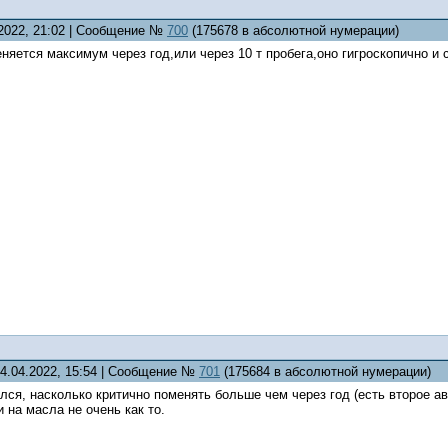
.2022, 21:02 | Сообщение №
700
(175678 в абсолютной нумерации)
еняется максимум через год,или через 10 т пробега,оно гигроскопично и
24.04.2022, 15:54 | Сообщение №
701
(175684 в абсолютной нумерации)
лся, насколько критично поменять больше чем через год (есть второе а
на масла не очень как то.