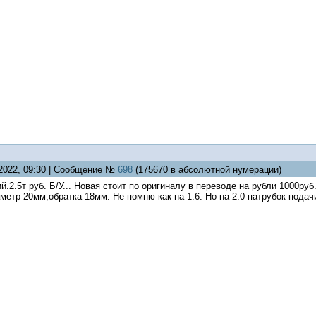
.2022, 09:30 | Сообщение №
698
(175670 в абсолютной нумерации)
.2.5т руб. Б/У... Новая стоит по оригиналу в переводе на рубли 1000руб
метр 20мм,обратка 18мм. Не помню как на 1.6. Но на 2.0 патрубок пода