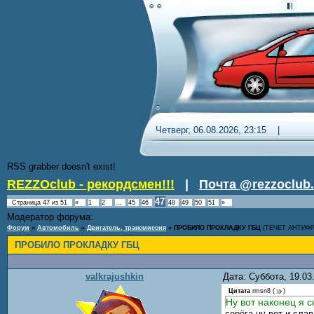
Четверг, 06.08.2026, 23:15 
RSS grabber doesn't exist!
REZZOclub - рекордсмен!!!
|
Почта @rezzoclub.
47
Страница
47
из
51
«
1
2
…
45
46
48
49
50
51
»
Модератор форума:
Nordic
Форум
»
Автомобиль
»
Двигатель, трансмиссия
»
ПРОБИЛО ПРОКЛАДКУ ГБЦ
(ТЕЧЕТ АНТИФ
ПРОБИЛО ПРОКЛАДКУ ГБЦ
valkrajushkin
Дата: Суббота, 19.0
Цитата
rmsn8
(
)
Ну вот наконец я с
серёга ну вот и сла