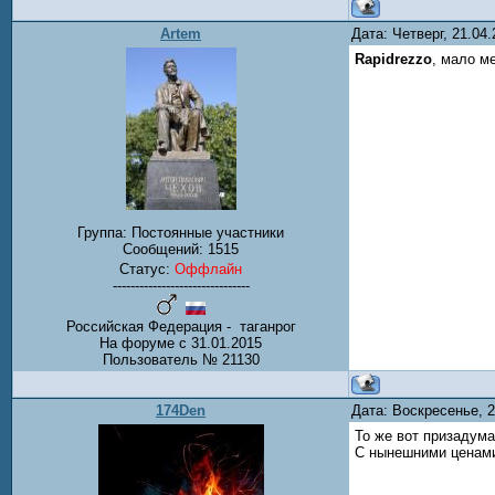
Artem
Дата: Четверг, 21.04
Rapidrezzo
, мало м
Группа: Постоянные участники
Сообщений:
1515
Статус:
Оффлайн
-------------------------------
Российская Федерация - таганрог
На форуме с 31.01.2015
Пользователь № 21130
174Den
Дата: Воскресенье, 
То же вот призадума
С нынешними ценами 