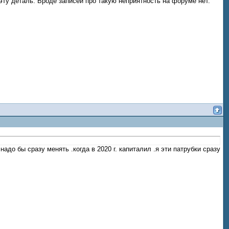
эту деталь. Вроде записей про такую неприятность на форуме нет.
надо бы сразу менять .когда в 2020 г. капиталил .я эти патрубки сразу