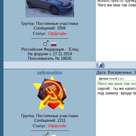
искать просто трубк
Чего же мне так пов
Группа: Постоянные участники
Сообщений:
1094
Статус:
Оффлайн
-------------------------------
Российская Федерация - Елец
На форуме с 27.11.2014
Пользователь № 18626
valkrajushkin
Дата: Воскресенье, 
Цитата
rmsn8
(
)
Чего же мне так п
сергей . ты же капит
под замену .вроде б
Группа: Постоянные участники
Сообщений:
2211
Статус:
Оффлайн
-------------------------------