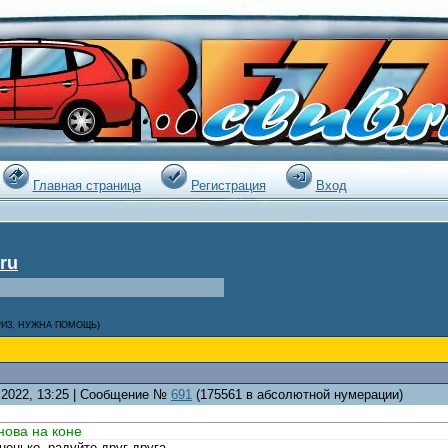
|
Главная страница
Регистрация
Вход
ru
РИЗ, НУЖНА ПОМОЩЬ)
3.2022, 13:25 | Сообщение №
691
(175561 в абсолютной нумерации)
нова на коне
вненько .радуйте друг друга