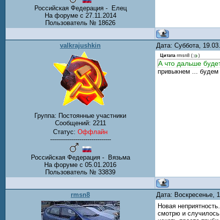
Российская Федерация - Елец
На форуме с 27.11.2014
Пользователь № 18626
valkrajushkin
Дата: Суббота, 19.0
Цитата
rmsn8
(
)
А что дальше буде
привыкнем ... будем
Группа: Постоянные участники
Сообщений:
2211
Статус:
Оффлайн
-------------------------------
Российская Федерация - Вязьма
На форуме с 05.01.2016
Пользователь № 33839
rmsn8
Дата: Воскресенье, 
Новая неприятность.
смотрю и случилось 