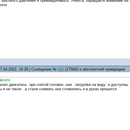
у высокого давления и примандячивать. Ребята, обращайте внимание на 
езло
17.04.2022, 16:28 | Сообщение №
695
(175665 в абсолютной нумерации)
овезло
алил двигатель .при снятой головки .они . патрубки на виду .и доступны .
ы и не текли . а стали снимать они сломались и в руках крошатся