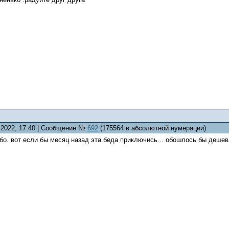
3.2022, 17:40 | Сообщение №
692
(175564 в абсолютной нумерации)
ибо. вот если бы месяц назад эта беда приключись... обошлось бы деше