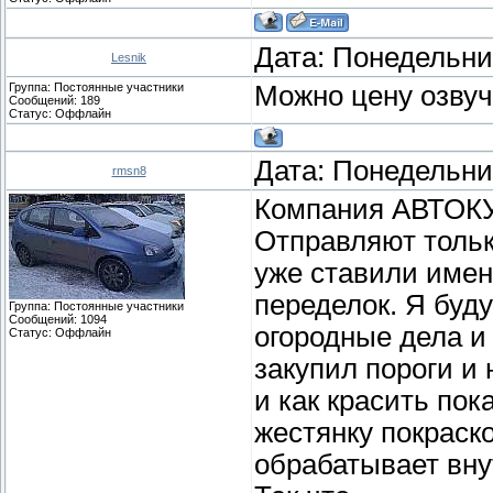
Дата: Понедельник
Lesnik
Группа: Постоянные участники
Можно цену озвуч
Сообщений:
189
Статус:
Оффлайн
Дата: Понедельник
rmsn8
Компания АВТОКУ
Отправляют тольк
уже ставили имен
переделок. Я буд
Группа: Постоянные участники
Сообщений:
1094
огородные дела и
Статус:
Оффлайн
закупил пороги и 
и как красить пок
жестянку покраско
обрабатывает вну