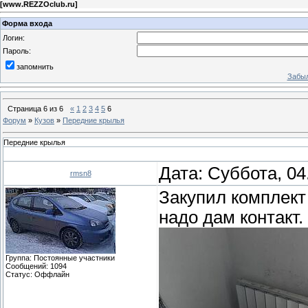
[
www.REZZOclub.ru
]
Форма входа
Логин:
Пароль:
запомнить
Забыл
Страница
6
из
6
«
1
2
3
4
5
6
Форум
»
Кузов
»
Передние крылья
Передние крылья
Дата: Суббота, 04
rmsn8
Закупил комплект
надо дам контак
Группа: Постоянные участники
Сообщений:
1094
Статус:
Оффлайн