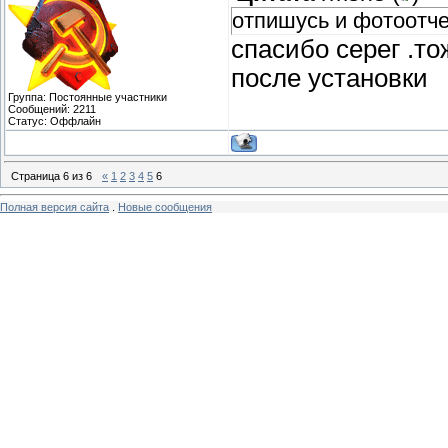
отпишусь и фотоотч
спасибо серег .т
после установки
Группа: Постоянные участники
Сообщений:
2211
Статус:
Оффлайн
Страница
6
из
6
«
1
2
3
4
5
6
Полная версия сайта
.
Новые сообщения