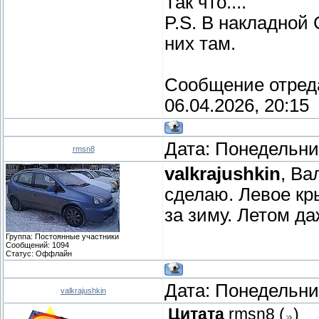
Так что....
P.S. В накладной
них там.
Сообщение отред
06.04.2026, 20:15
Дата: Понедельник
rmsn8
valkrajushkin
, Ва
сделаю. Левое кр
за зиму. Летом д
Группа: Постоянные участники
Сообщений:
1094
Статус:
Оффлайн
Дата: Понедельник
valkrajushkin
Цитата
rmsn8
(
)