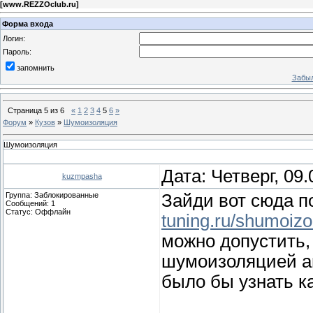
[
www.REZZOclub.ru
]
Форма входа
Логин:
Пароль:
запомнить
Забыл
Страница
5
из
6
«
1
2
3
4
5
6
»
Форум
»
Кузов
»
Шумоизоляция
Шумоизоляция
Дата: Четверг, 09
kuzmpasha
Группа: Заблокированные
Зайди вот сюда п
Сообщений:
1
Статус:
Оффлайн
tuning.ru/shumoizo
можно допустить,
шумоизоляцией а
было бы узнать к