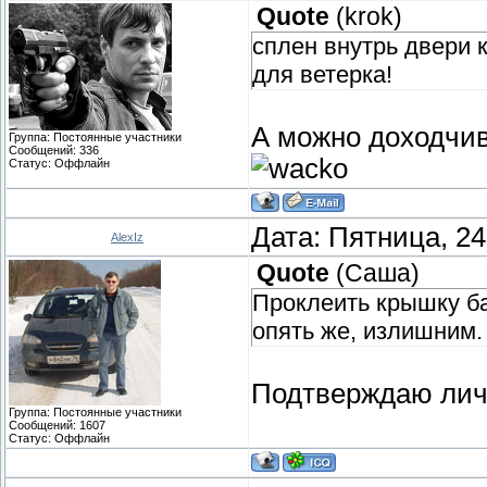
Quote
(
krok
)
сплен внутрь двери 
для ветерка!
А можно доходчи
Группа: Постоянные участники
Сообщений:
336
Статус:
Оффлайн
Дата: Пятница, 24
AlexIz
Quote
(
Саша
)
Проклеить крышку ба
опять же, излишним.
Подтверждаю лич
Группа: Постоянные участники
Сообщений:
1607
Статус:
Оффлайн