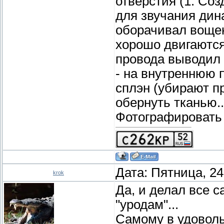
отверстия (1. Со
для звучания дина
оборачивал вощен
хорошо двигаются
провода выводил н
- на внутреннюю 
сплэн (убирают пр
обернуть тканью..
Фотографировать 
Дата: Пятница, 24
krok
Да, и делал все 
"уродам"...
Самому в удоволь