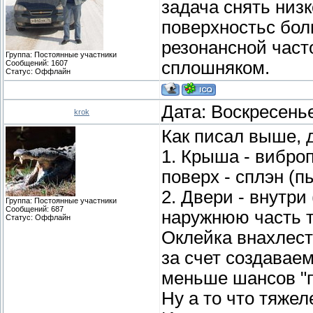
задача снять низк
поверхностьс бол
резонансной часто
Группа: Постоянные участники
сплошняком.
Сообщений:
1607
Статус:
Оффлайн
Дата: Воскресенье
krok
Как писал выше, 
1. Крыша - виброп
поверх - сплэн (п
2. Двери - внутри
Группа: Постоянные участники
Сообщений:
687
наружнюю часть т
Статус:
Оффлайн
Оклейка внахлест
за счет создаваем
меньше шансов "п
Ну а то что тяжел