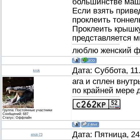
большинстве маш
Если взять приве
проклеить тоннель
Проклеить крышку
представляется м
люблю женский фут
Дата: Суббота, 11
krok
ага и сплен внутр
по крайней мере д
Группа: Постоянные участники
Сообщений:
687
Статус:
Оффлайн
Дата: Пятница, 24
enot-73