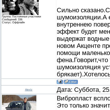
Сильно сказано.
шумоизоляции.А е
Группа: Постоянные участники
Сообщений:
336
Статус:
Оффлайн
внутреннею повер
эффект будет мен
выдержат водные 
новом Акценте пр
помощи маленькой
фена.Говорит,что 
шумоизоляция уст
брякает).Хотелос
Дата: Суббота, 25
AlexIz
Вибропласт вспло
Это только значи