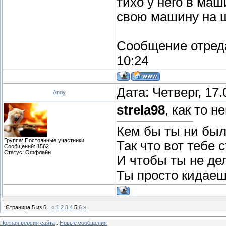
тихо у него в маш
свою машину на 
Сообщение отред
10:24
Дата: Четверг, 17
Andy
strela98
, как то 
Кем бы ты ни был
Группа: Постоянные участники
Так что вот тебе 
Сообщений:
1562
Статус:
Оффлайн
И чтобы ты не де
Ты просто кидаеш
Страница
5
из
6
«
1
2
3
4
5
6
»
Полная версия сайта
.
Новые сообщения