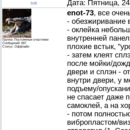
Дата: Пятница, 24
krok
enot-73
, все оче
- обезжиривание 
- оклейка неболь
внутренней панел
Группа: Постоянные участники
Сообщений:
687
плохие встык, "ур
Статус:
Оффлайн
- затем клеят спл
после мойки/дожд
двери и сплэн - о
внутри двери, у м
подъему/опускани
не спасает даже 
самоклей, а на хо
- потом полность
вибропластом/виз