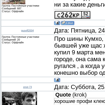
ни за какие деньг
Группа: Постоянные участники
Сообщений:
687
Статус:
Оффлайн
Дата: Пятница, 24
guseff2004
Группа: Постоянные участники
Про шины Кумхо, 
Сообщений:
20
Статус:
Оффлайн
бывшей уже щас ж
купил 9 марта мен
городе, она сама
ругался , а когда 
конешно выбор од
Дата: Суббота, 25
enot-73
Quote
(
krok
)
хорошие профи клеют