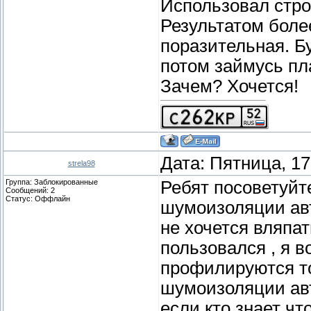
Использовал стр
Результатом боле
поразительная. Б
потом займусь пл
Зачем? Хочется!
Дата: Пятница, 17
strela98
Группа: Заблокированные
Ребят посоветуйт
Сообщений:
2
Статус:
Оффлайн
шумоизоляции авт
не хочется вляпат
пользовался , я в
профилируются то
шумоизоляции авто
если кто знает чт