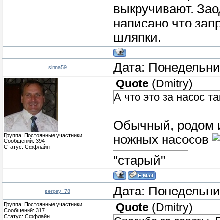
выкручивают. Зао
написано что зап
шляпки.
Дата: Понедельник
sinna59
Quote
(
Dmitry
)
А что это за насос т
Обычный, родом и
Группа: Постоянные участники
ножных насосов
Сообщений:
394
Статус:
Оффлайн
"старый"
Дата: Понедельник
sergey_78
Группа: Постоянные участники
Quote
(
Dmitry
)
Сообщений:
317
Статус:
Оффлайн