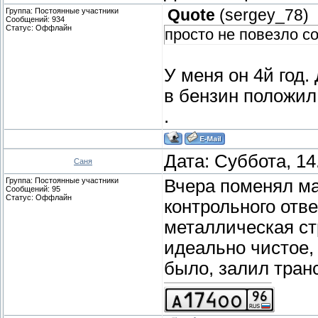
Группа: Постоянные участники
Quote
(
sergey_78
)
Сообщений:
934
Статус:
Оффлайн
просто не повезло с
У меня он 4й год.
в бензин положил
.
Дата: Суббота, 14
Саня
Группа: Постоянные участники
Вчера поменял ма
Сообщений:
95
Статус:
Оффлайн
контрольного отве
металлическая ст
идеально чистое,
было, залил тран