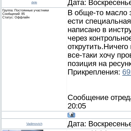
Дата: Воскресенье
dele
Группа: Постоянные участники
В обще-то масло з
Сообщений:
85
Статус:
Оффлайн
ести специальная
написано в инстр
через контрольно
открутить.Ничего 
все-таки хочу про
позиция на ресун
Прикрепления:
69
Сообщение отред
20:05
Дата: Воскресенье
Vadimovich