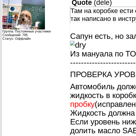
Quote
(
dele
)
Там на коробке ести
так написано в инстр
Группа: Постоянные участники
Сапун есть, но за
Сообщений:
795
Статус:
Оффлайн
Из мануала по ТО
------------------------
ПРОВЕРКА УРОВ
Автомобиль долже
жидкость в короб
пробку
(исправлен
Жидкость должна 
Если уровень ниж
долить масло SAE