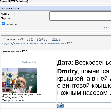
[
www.REZZOclub.ru
]
Форма входа
Логин:
Пароль:
запомнить
Забыл
Страница
6
из
30
«
1
2
…
4
5
6
7
8
…
29
30
»
Форум
»
Двигатель, трансмиссия
»
замена масла в КПП
замена масла в КПП
Дата: Воскресенье
Vadimovich
Dmitry
, помнится
крышкой, а в ней
с винтовой крышк
ножным насосом 
Группа: Постоянные участники
Сообщений:
795
Статус:
Оффлайн