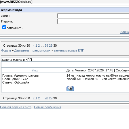
[
www.REZZOclub.ru
]
Форма входа
Логин:
Пароль:
запомнить
Забыл
Страница
30
из
30
«
1
2
…
28
29
30
Форум
»
Двигатель, трансмиссия
»
замена масла в КПП
замена масла в КПП
mihaz
Дата: Четверг, 23.07.2026, 17:45 | Сообще
Группа: Администраторы
14 лет назад менял масло на 60-ти тысяча
Сообщений:
1742
любой ATF-Dexron 3?... или искать именно 
Статус:
Оффлайн
Страница
30
из
30
«
1
2
…
28
29
30
Полная версия сайта
.
Новые сообщения