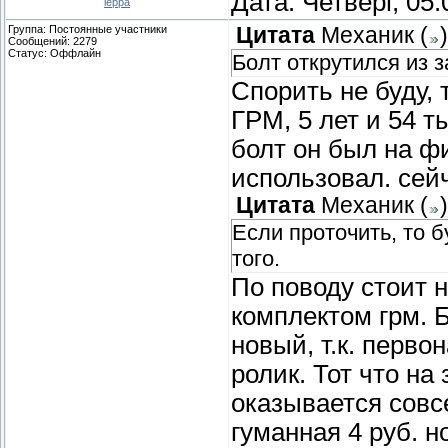
Дата: Четверг, 05
leppa
Группа: Постоянные участники
Цитата
Механик
(
)
Сообщений:
2279
Статус:
Оффлайн
Болт открутился из 
Спорить не буду, 
ГРМ, 5 лет и 54 т
болт он был на ф
использовал. сейч
Цитата
Механик
(
)
Если проточить, то б
того.
По поводу стоит не
комплектом грм. 
новый, т.к. перв
ролик. Тот что на
оказывается совс
гуманная 4 руб. н