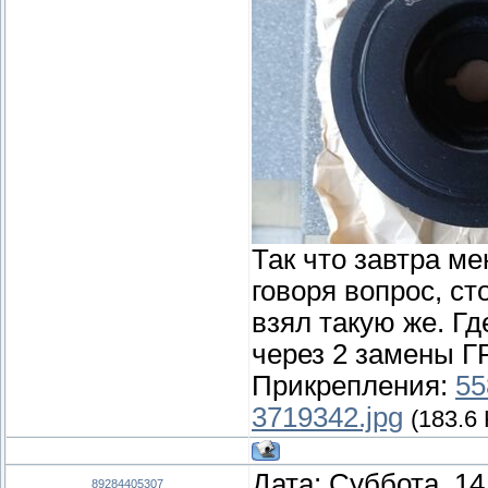
Так что завтра ме
говоря вопрос, ст
взял такую же. Г
через 2 замены Г
Прикрепления:
55
3719342.jpg
(183.6 
Дата: Суббота, 14
89284405307