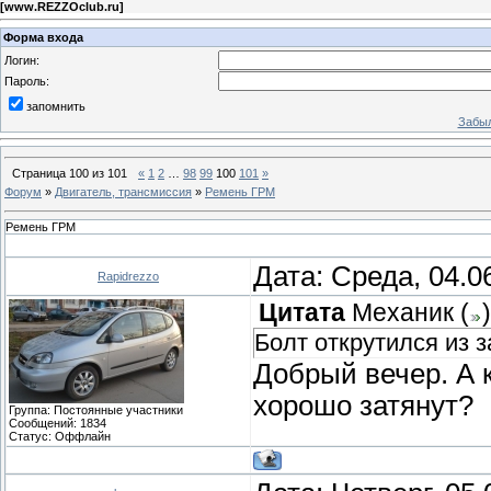
[
www.REZZOclub.ru
]
Форма входа
Логин:
Пароль:
запомнить
Забыл
Страница
100
из
101
«
1
2
…
98
99
100
101
»
Форум
»
Двигатель, трансмиссия
»
Ремень ГРМ
Ремень ГРМ
Дата: Среда, 04.0
Rapidrezzo
Цитата
Механик
(
)
Болт открутился из 
Добрый вечер. А к
хорошо затянут?
Группа: Постоянные участники
Сообщений:
1834
Статус:
Оффлайн