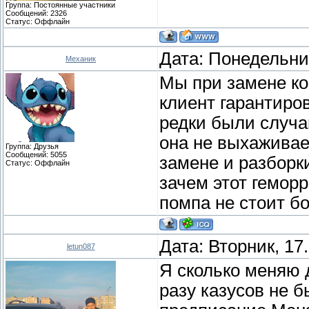
Группа: Постоянные участники
Сообщений:
2326
Статус:
Оффлайн
Дата: Понедельник
Механик
Мы при замене ко
клиент гарантиро
редки были случа
она не выхаживает
Группа: Друзья
Сообщений:
5055
замене и разборк
Статус:
Оффлайн
зачем этот геморр
помпа не стоит б
Дата: Вторник, 17
letun087
Я сколько меняю 
разу казусов не б