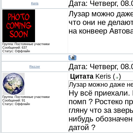
Дата: Четверг, 08
Keris
Лузар можно даже
что они не делают
на конвеер Автов
Группа: Постоянные участники
Сообщений:
637
Статус:
Оффлайн
Дата: Четверг, 08
Rezzer
Цитата
Keris
(
)
Лузар можно даже не
Ну всё приехали.
Группа: Постоянные участники
помп ? Ростеко пр
Сообщений:
91
Статус:
Оффлайн
гляну что за звер
нибудь обозначен
датой ?