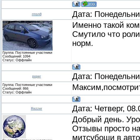
Дата: Понедельник
rmsn8
Именно такой ком
Смутило что ролик
норм.
Группа: Постоянные участники
Сообщений:
1094
Статус:
Оффлайн
Дата: Понедельник
poper
Группа: Постоянные участники
Максим,посмотри
Сообщений:
866
Статус:
Оффлайн
Дата: Четверг, 08
Rezzer
Добрый день. Уро
Отзывы просто на
митсубоши в автод