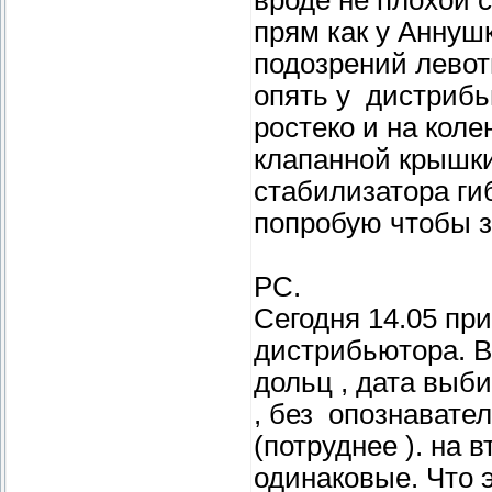
прям как у Аннушк
подозрений левот
опять у дистрибь
ростеко и на кол
клапанной крышки
стабилизатора ги
попробую чтобы зн
РС.
Сегодня 14.05 при
дистрибьютора. В
дольц , дата выби
, без опознавате
(потруднее ). на 
одинаковые. Что 