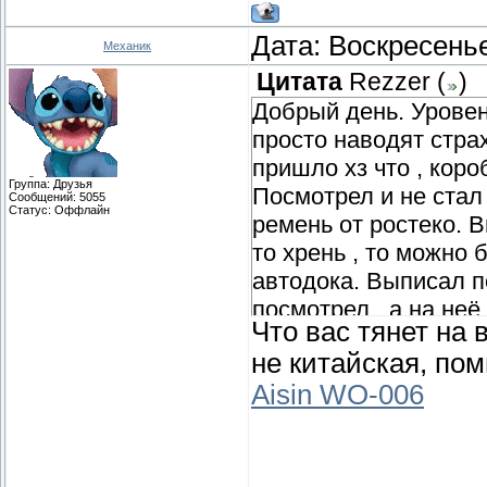
Дата: Воскресенье
Механик
Цитата
Rezzer
(
)
Добрый день. Уровен
просто наводят стра
пришло хз что , коро
Группа: Друзья
Посмотрел и не стал
Сообщений:
5055
Статус:
Оффлайн
ремень от ростеко. В
то хрень , то можно 
автодока. Выписал п
посмотрел , а на не
Что вас тянет на
суперкриво только д
не китайская, по
на краю. У обоих за
Aisin WO-006
? В итоге тоже не за
как деньги не переве
помпу лузар. Думаю ща
Что думаете ? Ставил