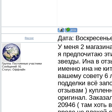
шлак.
Дата: Воскресенье
Rezzer
У меня 2 магазина
я предпочитаю эти
звезды. Ина в от
Группа: Постоянные участники
Сообщений:
91
именно ина не ки
Статус:
Оффлайн
вашему совету 6 
подделки всё зап
отзывам ) куплен
оригинал. Заказал
20946 ( там хоть 
вроде не плохой с