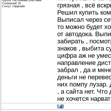
Группа: Постоянные участники
Сообщений:
91
грязная , всё вск
Статус:
Оффлайн
Решил купить комп
Выписал через сет
то можно будет хо
от автодока. Выпи
забирать , посмот
знаков , выбита с
цифра аж не умес
направление дист
забрал , да и мен
деньги не переве
них помпу лузар. 
, а сайта нет. Чт
не хочется нарват