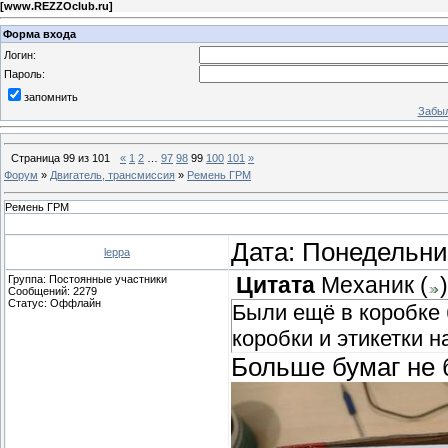
[
www.REZZOclub.ru
]
Форма входа
Логин:
Пароль:
запомнить
Забыл
Страница
99
из
101
«
1
2
…
97
98
99
100
101
»
Форум
»
Двигатель, трансмиссия
»
Ремень ГРМ
Ремень ГРМ
Дата: Понедельник
leppa
Группа: Постоянные участники
Цитата
Механик
(
)
Сообщений:
2279
Статус:
Оффлайн
Были ещё в коробке
коробки и этикетки н
Больше бумаг не 