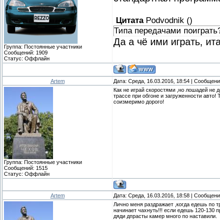
Цитата
Podvodnik
(
)
Типа передачами поиграть
Да а чё ими играть, ит
Группа: Постоянные участники
Сообщений:
1909
Статус:
Оффлайн
Artem
Дата: Среда, 16.03.2016, 18:54 | Сообщен
Как не играй скоростями ,но лошадей не 
трассе при обгоне и загруженности авто!
соизмеримо дорого!
Группа: Постоянные участники
Сообщений:
1515
Статус:
Оффлайн
Artem
Дата: Среда, 16.03.2016, 18:58 | Сообщен
Лично меня раздражает ,когда едешь по 
начинает чахнуть!!! если едешь 120-130 
дяди дпрасты камер много по наставили.