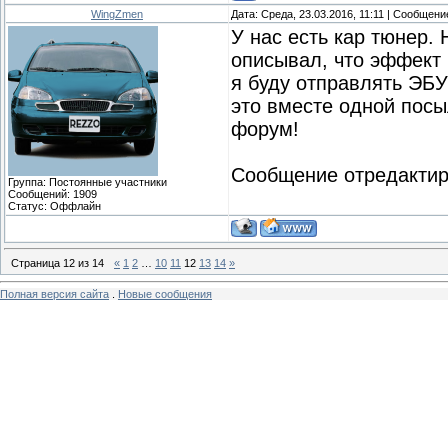
WingZmen
Дата: Среда, 23.03.2016, 11:11 | Сообщен
У нас есть кар тюнер.
описывал, что эффект
я буду отправлять ЭБУ
это вместе одной посы
форум!
Сообщение отредакти
Группа: Постоянные участники
Сообщений:
1909
Статус:
Оффлайн
Страница
12
из
14
«
1
2
…
10
11
12
13
14
»
Полная версия сайта
.
Новые сообщения