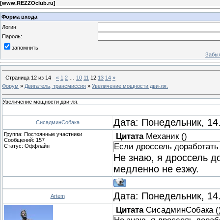
[
www.REZZOclub.ru
]
Форма входа
Логин:
Пароль:
запомнить
Забыл
Страница
12
из
14
«
1
2
…
10
11
12
13
14
»
Форум
»
Двигатель, трансмиссия
»
Увеличение мощности дви-ля.
Увеличение мощности дви-ля.
Дата: Понедельник, 14
СисадминСобака
Группа: Постоянные участники
Цитата
Механик
(
)
Сообщений:
157
Если дроссель доработать
Статус:
Оффлайн
Не знаю, я дроссель до
медленно не езжу.
Дата: Понедельник, 14
Artem
Цитата
СисадминСобака
(