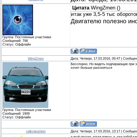
Цитата
WingZmen
(
)
итак уже 3,5-5 тыс оборот
Двигателю полезно ино
Группа: Постоянные участники
Сообщений:
798
Статус:
Оффлайн
WingZmen
Дата: Четверг, 17.03.2016, 00:47 | Сообще
Бесспорно. Но видеть подпирающие при эт
хочет больше разгоняться
Группа: Постоянные участники
Сообщений:
1909
Статус:
Оффлайн
valkrajushkin
Дата: Четверг, 17.03.2016, 13:17 | Сообще
а ещё грусно .когда едешь а .над тобой к