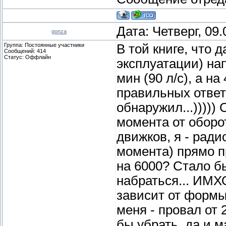
Дата: Четверг, 09
gonza
Группа: Постоянные участники
В той книге, что 
Сообщений:
414
Статус:
Оффлайн
эксплуатации) на
мин (90 л/с), а н
правильных ответо
обнаружил...))))
момента от оборот
движков, я - ради
момента) прямо п
на 6000? Стало б
набраться... ИМХ
зависит от форм
меня - провал от 
бы убрать, да и 