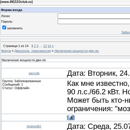
[
www.REZZOclub.ru
]
Форма входа
Логин:
Пароль:
запомнить
Забыл
Страница
1
из
14
1
2
3
…
13
14
»
Форум
»
Двигатель, трансмиссия
»
Увеличение мощности дви-ля.
Увеличение мощности дви-ля.
Дата: Вторник, 24
pavrufa
Группа: Заблокированные
Как мне известно
Сообщений:
1
Статус:
Оффлайн
90 л.с./66.2 кВт. 
Может быть кто-н
ограничения: "моз
Дата: Среда, 25.0
AndrewBJ