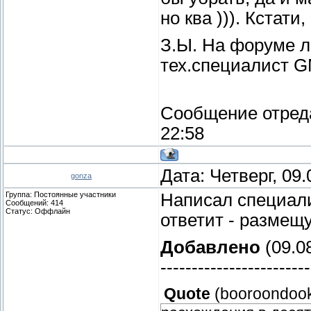
но ква ))). Кстат
З.Ы. На форуме л
тех.специалист G
Сообщение отред
22:58
Дата: Четверг, 09
gonza
Группа: Постоянные участники
Написал специали
Сообщений:
414
Статус:
Оффлайн
ответит - размещу
Добавлено
(09.08
------------------------
Quote
(
booroondoo