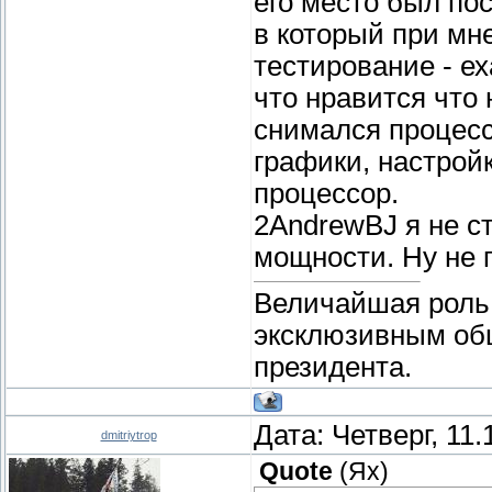
его место был по
в который при мн
тестирование - ех
что нравится что 
снимался процесс
графики, настрой
процессор.
2AndrewBJ я не с
мощности. Ну не 
Величайшая роль 
эксклюзивным об
президента.
Дата: Четверг, 11
dmitriytrop
Quote
(
Ях
)