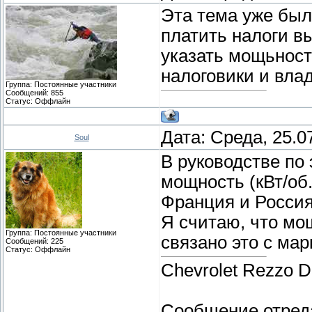
Эта тема уже была
платить налоги в
указать мощьность
налоговики и вла
Группа: Постоянные участники
Сообщений:
855
Статус:
Оффлайн
Дата: Среда, 25.0
Soul
В руководстве по
мощность (кВт/об.м
Франция и Россия
Я считаю, что мо
Группа: Постоянные участники
связано это с мар
Сообщений:
225
Статус:
Оффлайн
Chevrolet Rezzo 
Сообщение отред