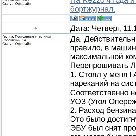
На Rezzo 4 года и
Статус:
Оффлайн
бортжурнал.
Дата: Четверг, 11
Ях
Группа: Постоянные участники
Да. Действительно
Сообщений:
14
Статус:
Оффлайн
правило, в машин
максимальной ко
Перепрошивать Л
1. Стоял у меня Г
нареканий на с
Соответственно н
УОЗ (Угол Опереж
2. Расход бензина
Это было достигну
ЭБУ был снят проц