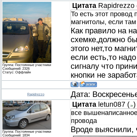
Цитата
Rapidrezzo
То есть этот провод
магнитолы, если там
Как правило на н
схемке,должно бы
этого нет,то маг
если есть,то надо
сигналу что прин
Группа: Постоянные участники
Сообщений:
2326
Статус:
Оффлайн
кнопки не заработ
Дата: Воскресенье
Rapidrezzo
Цитата
letun087
(
)
все вышенаписанное п
провода
Вроде выяснили, 
Группа: Постоянные участники
Сообщений:
1834