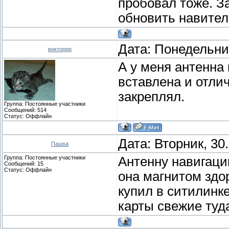
пробовал тоже. З
обновить навител
Дата: Понедельник
викторрр
А у меня антенна 
вставлена и отлич
закреплял.
Группа: Постоянные участники
Сообщений:
514
Статус:
Оффлайн
Дата: Вторник, 30
Пашка
Группа: Постоянные участники
Антенну навигаци
Сообщений:
15
Статус:
Оффлайн
она магнитом здо
купил в ситилинк
карты свежие туд