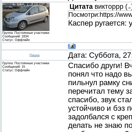
Цитата
викторрр
(
Посмотри:https://www.
Каспер ругается:
Группа: Постоянные участники
Сообщений:
1834
Статус:
Оффлайн
Дата: Суббота, 27
Пашка
Группа: Постоянные участники
Спасибо други! Вч
Сообщений:
15
Статус:
Оффлайн
понял что надо вы
пильнул рамку сн
перечитал тему з
спасибо, звук ста
устойчиво и бэз 
задолбался с кре
делать не знаю по