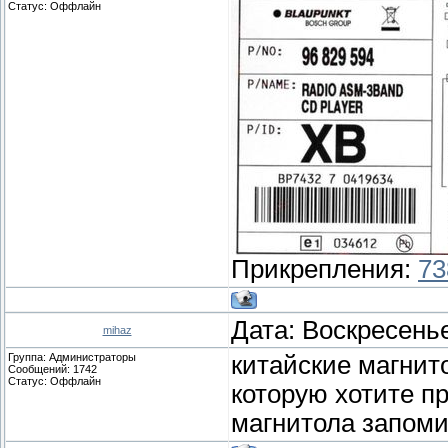
Статус:
Оффлайн
Прикрепления:
73
Дата: Воскресенье
mihaz
Группа: Администраторы
китайские магнит
Сообщений:
1742
Статус:
Оффлайн
которую хотите п
магнитола запомина