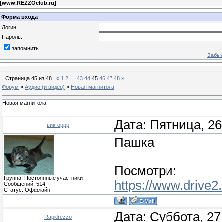
[
www.REZZOclub.ru
]
Форма входа
Логин:
Пароль:
запомнить
Забыл
Страница
45
из
48
«
1
2
…
43
44
45
46
47
48
»
Форум
»
Аудио (и видео)
»
Новая магнитола
Новая магнитола
Дата: Пятница, 26
викторрр
Пашка
Посмотри:
Группа: Постоянные участники
https://www.drive2.
Сообщений:
514
Статус:
Оффлайн
Дата: Суббота, 27
Rapidrezzo