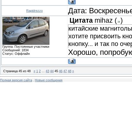
Дата: Воскресенье
Rapidrezzo
Цитата
mihaz
(
)
китайские магнитол
хотите присвоить кн
кнопку... и так по оче
Группа: Постоянные участники
Хорошо, попробу
Сообщений:
1834
Статус:
Оффлайн
Страница
45
из
48
«
1
2
…
43
44
45
46
47
48
»
Полная версия сайта
.
Новые сообщения