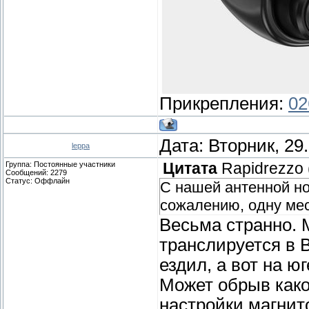
Прикрепления:
02
Дата: Вторник, 29
leppa
Группа: Постоянные участники
Цитата
Rapidrezzo
Сообщений:
2279
Статус:
Оффлайн
С нашей антенной но
сожалению, одну мес
Весьма странно. 
транслируется в 
ездил, а вот на ю
Может обрыв како
настройки магнит