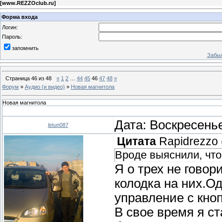
[
www.REZZOclub.ru
]
Форма входа
Логин:
Пароль:
запомнить
Забыл
Страница
46
из
48
«
1
2
…
44
45
46
47
48
»
Форум
»
Аудио (и видео)
»
Новая магнитола
Новая магнитола
Дата: Воскресенье
letun087
Цитата
Rapidrezzo
Вроде выяснили, что
Я о трех не говор
колодка на них.О
управление с кноп
В свое время я с