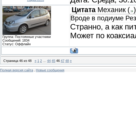
Цитата
Механик
(
)
Вроде в подиуме Рез
Странно, а как п
Может по коаксиал
Группа: Постоянные участники
Сообщений:
1834
Статус:
Оффлайн
Страница
46
из
48
«
1
2
…
44
45
46
47
48
»
Полная версия сайта
.
Новые сообщения