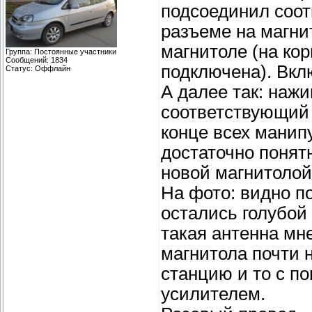
подсоединил соот
разъеме на магнит
магнитоле (на кор
Группа: Постоянные участники
Сообщений:
1834
подключена). Вкл
Статус:
Оффлайн
А далее так: наж
соответствующий 
конце всех манип
достаточно понятн
новой магнитолой
На фото: видно 
остались голубой 
такая антенна мн
магнитола почти 
станцию и то с по
усилителем.