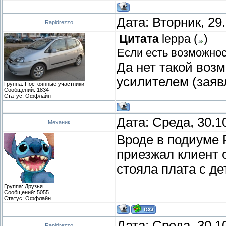
Дата: Вторник, 29
Rapidrezzo
Цитата
leppa
(
)
Если есть возможнос
Да нет такой воз
усилителем (заяв
Группа: Постоянные участники
Сообщений:
1834
Статус:
Оффлайн
Дата: Среда, 30.1
Механик
Вроде в подиуме 
приезжал клиент 
стояла плата с д
Группа: Друзья
Сообщений:
5055
Статус:
Оффлайн
Дата: Среда, 30.1
Rapidrezzo