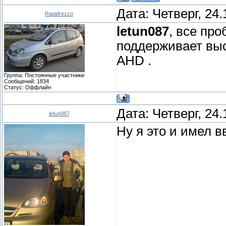
Дата: Четверг, 24
Rapidrezzo
letun087
, все про
поддерживает вы
AHD .
Группа: Постоянные участники
Сообщений:
1834
Статус:
Оффлайн
Дата: Четверг, 24
letun087
Ну я это и имел вв