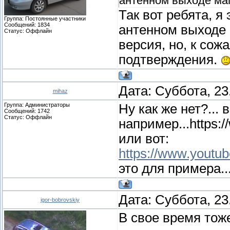
антенном выходе маг
Так вот ребята, я 
Группа: Постоянные участники
Сообщений:
1834
антенном выходе 
Статус:
Оффлайн
версия, но, к сож
подтверждения.
Дата: Суббота, 23
mihaz
Группа: Администраторы
Ну как же нет?... в
Сообщений:
1742
Статус:
Оффлайн
например...https
или вот:
https://www.yout
это для примера..
Дата: Суббота, 23
igor-bobrovskiy
В свое время тож