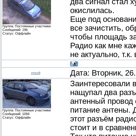
два сигнал стал х
окислилась.
Еще под основан
все зачистить, о
Группа: Постоянные участники
Сообщений:
196
Статус:
Оффлайн
чтобы площадь з
Радио как мне каж
не актуально, т.к.
Дата: Вторник, 26
rmsn8
Заинтересовали в
нащупал два разъе
антенный провод 
питание антены. 
Группа: Постоянные участники
Сообщений:
1094
этот разъём ради
Статус:
Оффлайн
стоит и в сравне