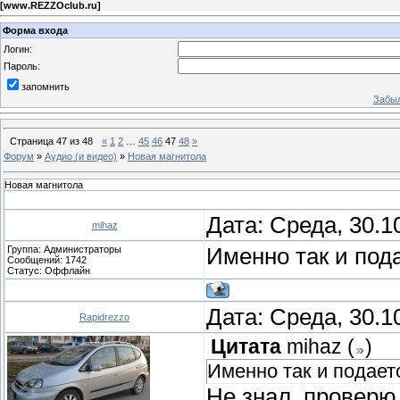
[
www.REZZOclub.ru
]
Форма входа
Логин:
Пароль:
запомнить
Забыл
Страница
47
из
48
«
1
2
…
45
46
47
48
»
Форум
»
Аудио (и видео)
»
Новая магнитола
Новая магнитола
Дата: Среда, 30.1
mihaz
Группа: Администраторы
Именно так и пода
Сообщений:
1742
Статус:
Оффлайн
Дата: Среда, 30.1
Rapidrezzo
Цитата
mihaz
(
)
Именно так и подаетс
Не знал, проверю