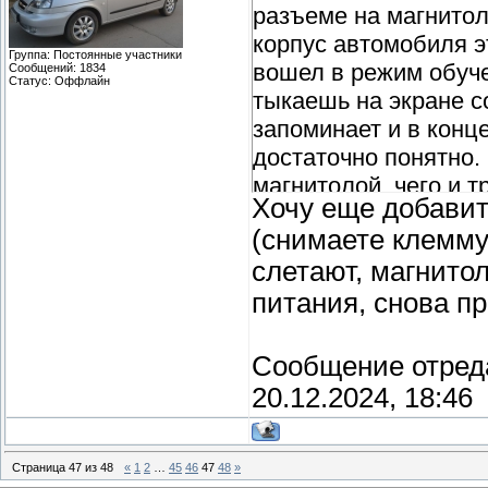
разъеме на магнитол
корпус автомобиля э
Группа: Постоянные участники
вошел в режим обуче
Сообщений:
1834
Статус:
Оффлайн
тыкаешь на экране с
запоминает и в конц
достаточно понятно. 
магнитолой, чего и т
Хочу еще добавит
(снимаете клемму
слетают, магнитол
питания, снова п
Сообщение отред
20.12.2024, 18:46
Страница
47
из
48
«
1
2
…
45
46
47
48
»