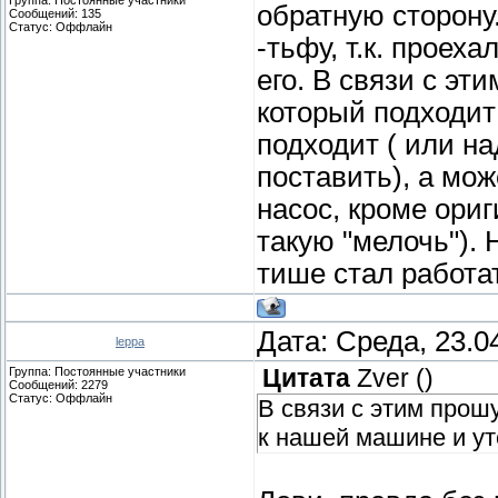
обратную сторону.
Сообщений:
135
Статус:
Оффлайн
-тьфу, т.к. проех
его. В связи с эт
который подходит
подходит ( или на
поставить), а мож
насос, кроме ориг
такую "мелочь").
тише стал работат
Дата: Среда, 23.0
leppa
Группа: Постоянные участники
Цитата
Zver
(
)
Сообщений:
2279
Статус:
Оффлайн
В связи с этим прош
к нашей машине и ут