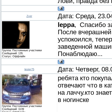
Лови, правда без
Дата: Среда, 23.0
Zver
leppa
, Спасибо з
После вчерашней 
успокоился, тепе
заведенной машин
Группа: Постоянные участники
Понаблюдаю...
Сообщений:
135
Статус:
Оффлайн
Дата: Четверг, 08
lester75
ребята кто покупа
отвечают что в ка
на лаччу.кто знае
в ногинске
Группа: Постоянные участники
Сообщений:
1139
Статус:
Оффлайн