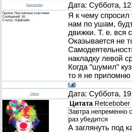
Дата: Суббота, 12
Retcebober
Группа: Постоянные участники
Я к чему спросил 
Сообщений:
16
Статус:
Оффлайн
нам по ушам, будт
движки. Т. е. вся
Оказывается не т
Самодеятельнос
накладку левой ср
Когда "шумил" кузо
то я не припомню 
Дата: Суббота, 19
Clown
Цитата
Retcebober
Завтра непременно с
раз убедится
А заглянуть под к