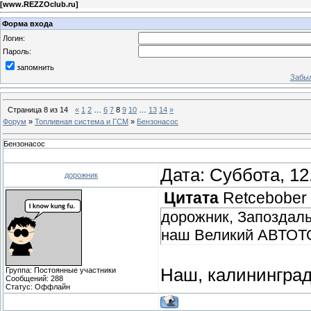
[
www.REZZOclub.ru
]
Форма входа
Логин:
Пароль:
запомнить
Забыл
Страница
8
из
14
«
1
2
…
6
7
8
9
10
…
13
14
»
Форум
»
Топливная система и ГСМ
»
Бензонасос
Бензонасос
Дата: Суббота, 12
дорожник
Цитата
Retcebober
дорожник, Запоздалы
наш Великий АВТОТ
Наш, калининград
Группа: Постоянные участники
Сообщений:
288
Статус:
Оффлайн