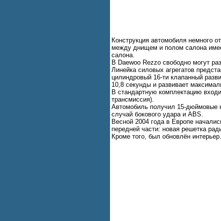
Конструкция автомобиля немного отл
между днищем и полом салона имее
салона.
В Daewoo Rezzo свободно могут раз
Линейка силовых агрегатов предста
цилиндровый 16-ти клапанный разви
10,8 секунды и развивает максимал
В стандартную комплектацию входи
трансмиссия).
Автомобиль получил 15-дюймовые ко
случай бокового удара и АBS.
Весной 2004 года в Европе начали
передней части: новая решетка рад
Кроме того, был обновлён интерье