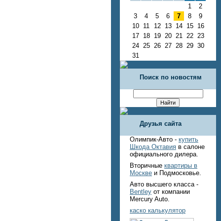
1
2
3
4
5
6
7
8
9
10
11
12
13
14
15
16
17
18
19
20
21
22
23
24
25
26
27
28
29
30
31
Поиск по новостям
Друзья сайта
Олимпик-Авто -
купить
Шкода Октавия
в салоне
официального дилера.
Вторичные
квартиры в
Москве
и Подмосковье.
Авто высшего класса -
Bentley
от компании
Mercury Auto.
каско калькулятор