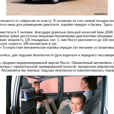
ичается от собратьев по классу. В основном за счет низкой посадки пол
тся ниша для размещения двигателя, коробки передач и багажа. Здесь 
меститься 5 человек, благодаря довольно большой колесной базе (2600 
влена тремя достаточно мощными бензиновыми двигателями объемами 1,6
вает мощность 126 лошадиных сил. С ним Rezzo разгоняется до 100 кило
ьную скорость 180 километров в час.
т 5-скоростная механическая коробка передач (по желанию устанавлива
леса, две подушки безопасности (для водителя и переднего пассажира
сь продажи модернизированной версии Rezzo. Обновлённый автомобиль 
иатора с горизонтальной хромированной полосой, прозрачные рефлекто
р. Автомобили без боковых подушек безопасности комплектовались пово