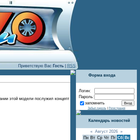
Приветствую Вас
Гость
|
RSS
Форма входа
Логин:
Пароль:
ании этой модели послужил концепт
запомнить
Забыл пароль
|
Регистрация
Календарь новостей
«
Август 2026
»
Пн
Вт
Ср
Чт
Пт
Сб
Вс