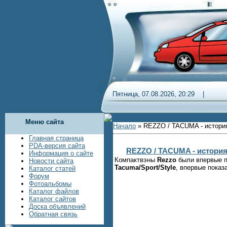
Пятница, 07.08.2026, 20:29 
Меню сайта
Начало
»
REZZO / TACUMA - истори
Главная страница
PDA-версия сайта
REZZO / TACUMA - история
Информация о сайте
Компактвэны
Rezzo
были впервые п
Новости сайта
Tacuma/Sport/Style
, впервые показ
Каталог статей
Форум
Фотоальбомы
Каталог файлов
Каталог сайтов
Доска объявлений
Обратная связь