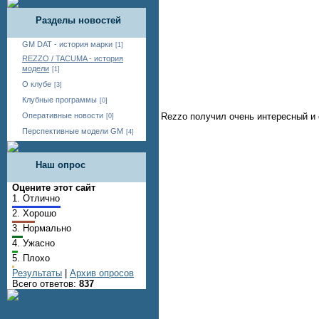
Разделы новостей
GM DAT - история марки
[1]
REZZO / TACUMA - история
модели
[1]
О клубе
[3]
Клубные программы
[0]
Оперативные новости
Rezzo получил очень интересный и
[0]
Перспективные модели GM
[4]
Наш опрос
Оцените этот сайт
1.
Отлично
2.
Хорошо
3.
Нормально
4.
Ужасно
5.
Плохо
Результаты
|
Архив опросов
Всего ответов:
837