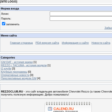
[
SITE LOGO
]
Форма входа
Логин:
Пароль:
запомнить
Забыл
Меню сайта
Главная страница
PDA-версия сайта
Информация о сайте
Новости сайта
Categories
GM DAT - история марки
[1]
REZZO / TACUMA - история модели
[1]
О клубе
[3]
Клубные программы
[0]
Оперативные новости
[0]
Перспективные модели GM
[4]
REZZOCLUB.RU
- это сайт владельцев автомобиля Chevrolet Rezzo (а также Chevro
получить полезную информацию. Добро пожаловать!