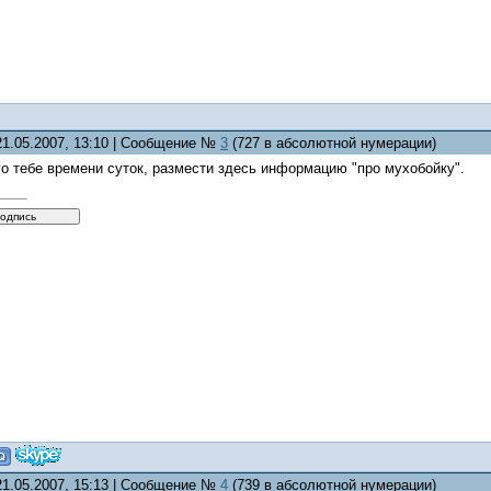
21.05.2007, 13:10 | Сообщение №
3
(727 в абсолютной нумерации)
о тебе времени суток, размести здесь информацию "про мухобойку".
21.05.2007, 15:13 | Сообщение №
4
(739 в абсолютной нумерации)