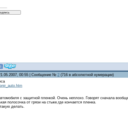
21.05.2007, 00:55 | Сообщение №
2
(716 в абсолютной нумерации)
еса
tonir_auto.htm
втомобиля с защитной пленкой. Очень неплохо. Говорят сначала вообще 
кая полосочка от грязи на стыке,где кончается пленка.
такую делать.