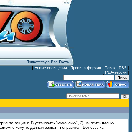
Приветствую Вас
Гость
|
[
Новые сообщения
·
Правила форума
·
Поиск
·
RSS
]
[
PDA-версия
]
ианта защиты: 1) установить "мухобойку", 2) наклеить пленку.
зможно кому-то данный вариант понравится. Вот ссылка: