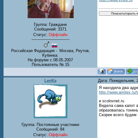
Группа: Граждане
Сообщений:
3371
Статус:
Оффлайн
-------------------------------
Российская Федерация - Москва, Реутов,
Кубинка.
На форуме с 08.05.2007
Пользователь № 15
LenKa
Дата: Понедельник, 
Я находила два адр
http://www.amitex.ru/
и scolovnet.ru
Видела сама капот а
образовалась тонень
Скорее всего будем 
Группа: Постоянные участники
Сообщений:
84
Статус:
Оффлайн