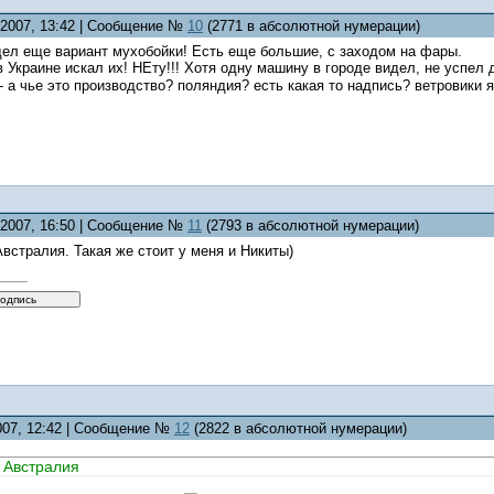
7.2007, 13:42 | Сообщение №
10
(2771 в абсолютной нумерации)
дел еще вариант мухобойки! Есть еще большие, с заходом на фары.
в Украине искал их! НЕту!!! Хотя одну машину в городе видел, не успел 
- а чье это производство? поляндия? есть какая то надпись? ветровики я
7.2007, 16:50 | Сообщение №
11
(2793 в абсолютной нумерации)
стралия. Такая же стоит у меня и Никиты)
2007, 12:42 | Сообщение №
12
(2822 в абсолютной нумерации)
 Австралия