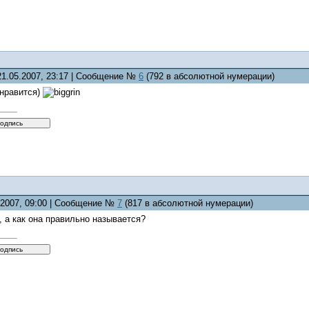
21.05.2007, 23:17 | Сообщение №
6
(792 в абсолютной нумерации)
 нравится)
5.2007, 09:00 | Сообщение №
7
(817 в абсолютной нумерации)
 а как она правильно называется?