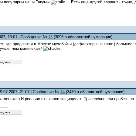
и популярны наши Такумы
... Есть еще другой вариант - точно,
2007, 13:01 | Сообщение №
13
(3095 в абсолютной нумерации)
нает, где продаются в Москве мухобойки (дефлекторы на капот) большие,
 лучше, чем маленькая?
29.07.2007, 21:07 | Сообщение №
14
(3450 в абсолютной нумерации)
 маленькая) И реально от сколов защищиает. Проверенно при пробеге по 