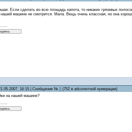
шая. Если сделать во всю площадь капота, то никаких грязевых полосок
нашей машине не смотрится. Мала. Вещь очень классная, но она хорошо
21.05.2007, 16:15 | Сообщение №
5
(752 в абсолютной нумерации)
йки на нашей машине?