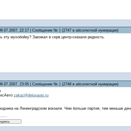
09.07.2007, 22:17 | Сообщение №
8
(2747 в абсолютной нумерации)
ить эту мухобойку? Заезжал в серв.центр-сказали редкость.
09.07.2007, 23:05 | Сообщение №
9
(2748 в абсолютной нумерации)
е
юксАвто
zakaz@deluxauto.ru
водника на Ленинградском вокзале. Чем больше партия, тем меньше де