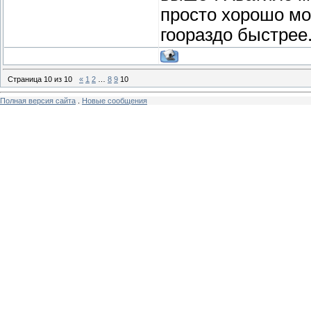
просто хорошо мо
гоораздо быстрее.. 
Страница
10
из
10
«
1
2
…
8
9
10
Полная версия сайта
.
Новые сообщения