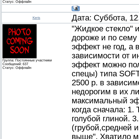
Статус:
Оффлайн
Дата: Суббота, 12
Keris
"Жидкое стекло" и
дороже и по сему
эффект не год, а 
зависимости от ин
Группа: Постоянные участники
эффект можно пол
Сообщений:
637
Статус:
Оффлайн
спецы) типа SOFT
2500 р. в зависи
недорогим в их ли
максимальный эфф
когда сначала: 1.
голубой глиной. 
(грубой,средней и
выше". Хватило м