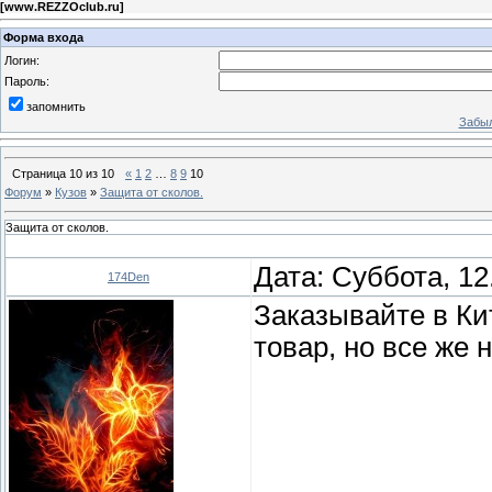
[
www.REZZOclub.ru
]
Форма входа
Логин:
Пароль:
запомнить
Забыл
Страница
10
из
10
«
1
2
…
8
9
10
Форум
»
Кузов
»
Защита от сколов.
Защита от сколов.
Дата: Суббота, 12
174Den
Заказывайте в Ки
товар, но все же 