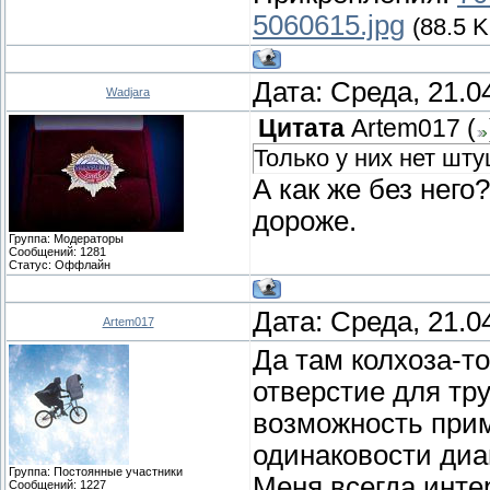
5060615.jpg
(88.5 K
Дата: Среда, 21.0
Wadjara
Цитата
Artem017
(
Только у них нет шт
А как же без него
дороже.
Группа: Модераторы
Сообщений:
1281
Статус:
Оффлайн
Дата: Среда, 21.0
Artem017
Да там колхоза-т
отверстие для тр
возможность прим
одинаковости ди
Группа: Постоянные участники
Меня всегда инте
Сообщений:
1227