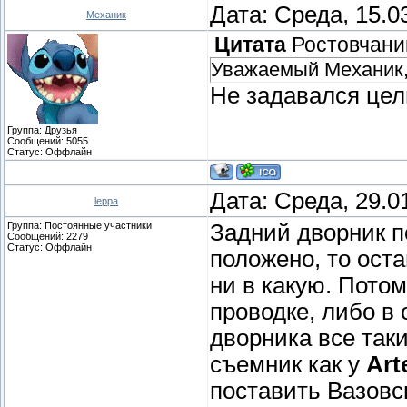
Дата: Среда, 15.0
Механик
Цитата
Ростовчани
Уважаемый Механик,
Не задавался цел
Группа: Друзья
Сообщений:
5055
Статус:
Оффлайн
Дата: Среда, 29.0
leppa
Группа: Постоянные участники
Задний дворник по
Сообщений:
2279
Статус:
Оффлайн
положено, то ост
ни в какую. Пото
проводке, либо в 
дворника все таки
съемник как у
Art
поставить Вазовс