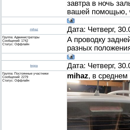
завтра в ночь зал
вашей помощью, ч
Дата: Четверг, 30
mihaz
Группа: Администраторы
А проводку задне
Сообщений:
1742
Статус:
Оффлайн
разных положениях
Дата: Четверг, 30
leppa
Группа: Постоянные участники
mihaz
, в среднем 
Сообщений:
2279
Статус:
Оффлайн