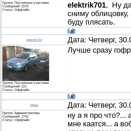
Группа: Постоянные участники
elektrik701
, Ну д
Сообщений:
2279
Статус:
Оффлайн
сниму облицовку,
буду плясать.
Дата: Четверг, 30
elektrik701
Лучше сразу гофр
Группа: Постоянные участники
Сообщений:
221
Статус:
Оффлайн
Дата: Четверг, 30
mihaz
Группа: Администраторы
ну а я про что?...
Сообщений:
1742
Статус:
Оффлайн
мне каатся... а во