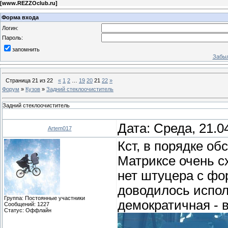
[
www.REZZOclub.ru
]
Форма входа
Логин:
Пароль:
запомнить
Забыл
Страница
21
из
22
«
1
2
…
19
20
21
22
»
Форум
»
Кузов
»
Задний стеклоочиститель
Задний стеклоочиститель
Дата: Среда, 21.0
Artem017
Кст, в порядке об
Матриксе очень сх
нет штуцера с фо
доводилось испол
Группа: Постоянные участники
демократичная - в
Сообщений:
1227
Статус:
Оффлайн