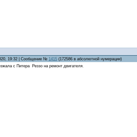
2020, 19:32 | Сообщение №
1415
(172586 в абсолютной нумерации)
езжала с Питера Реззо на ремонт двигателя.