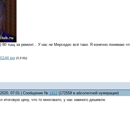
)
80 тыщ за ремонт... У нас не Мерседес всё таки. Я конечно понимаю ч
81144.jpg
(5.9 Kb)
0.2020, 07:01 | Сообщение №
1412
(172558 в абсолютной нумерации)
л итоговую цену, что то многовато, у нас намного дешевле.