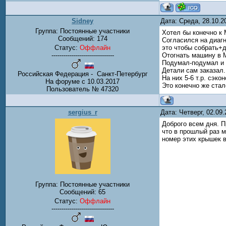
Sidney
Дата: Среда, 28.10.
Группа: Постоянные участники
Хотел бы конечно к М
Сообщений:
174
Согласился на диагн
Статус:
Оффлайн
это чтобы собрать+д
-------------------------------
Отогнать машину в 
Подумал-подумал и 
Детали сам заказал.
Российская Федерация - Санкт-Петербург
На них 5-6 т.р. сэк
На форуме с 10.03.2017
Это конечно же ста
Пользователь № 47320
sergius_r
Дата: Четверг, 02.09
Доброго всем дня. П
что в прошлый раз м
номер этих крышек в
Группа: Постоянные участники
Сообщений:
65
Статус:
Оффлайн
-------------------------------