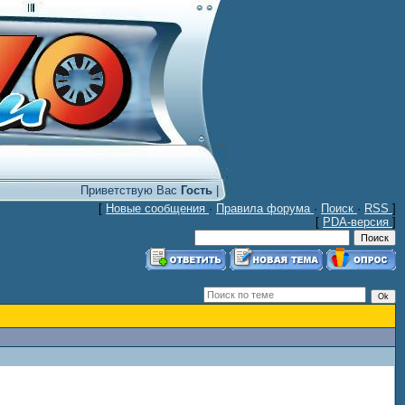
Приветствую Вас
Гость
|
[
Новые сообщения
·
Правила форума
·
Поиск
·
RSS
]
[
PDA-версия
]