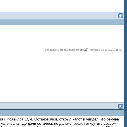
ежыГ
Сообщение отредактировал
-
Четверг, 02.09.2021, 15:58
уля и появился шум. Остановился, открыл капот и увидел что ремень
в коленвала. До дачи осталось не далеко, решил открутить совсем