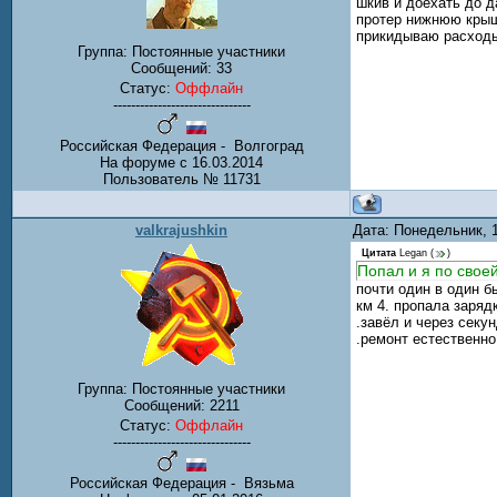
шкив и доехать до д
протер нижнюю крышк
прикидываю расходы.
Группа: Постоянные участники
Сообщений:
33
Статус:
Оффлайн
-------------------------------
Российская Федерация - Волгоград
На форуме с 16.03.2014
Пользователь № 11731
valkrajushkin
Дата: Понедельник, 
Цитата
Legan
(
)
Попал и я по своей
почти один в один б
км 4. пропала заряд
.завёл и через секу
.ремонт естественно 
Группа: Постоянные участники
Сообщений:
2211
Статус:
Оффлайн
-------------------------------
Российская Федерация - Вязьма