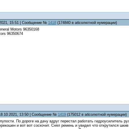
.2021, 15:51 | Сообщение №
1418
(174840 в абсолютной нумерации)
neral Motors 96350168
tors 96350674
18.10.2021, 13:50 | Сообщение №
1419
(175012 в абсолютной нумерации)
глупости. По дороге на дачу вдруг перестал работать гидроусилитель р
ерекошен и вот вот соскочит. Снял ремень и увидел что открутился шки