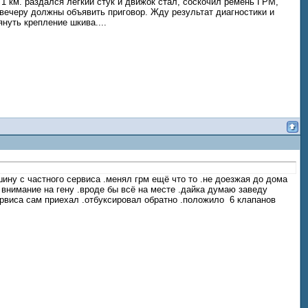
 1 км. раздался легкий стук и движок стал, соскочил ремень ГРМ,
 вечеру должны объявить приговор. Жду результат диагностики и
нуть крепление шкива....
ину с частного сервиса .менял грм ещё что то .не доезжая до дома
 внимание на гену .вроде бы всё на месте .дайка думаю заведу
 сервиса сам приехал .отбуксировал обратно .положило 6 клапанов