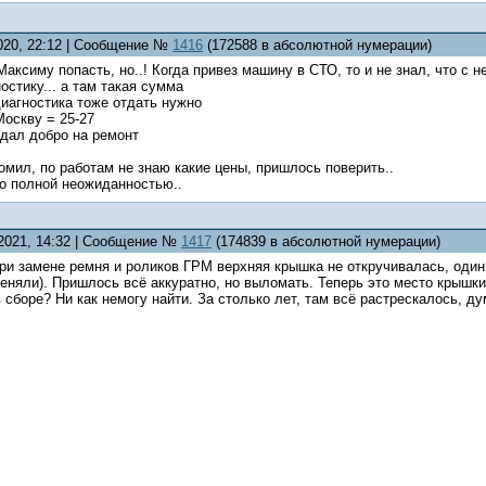
2020, 22:12 | Сообщение №
1416
(172588 в абсолютной нумерации)
аксиму попасть, но..! Когда привез машину в СТО, то и не знал, что с не
остику... а там такая сумма
иагностика тоже отдать нужно
Москву = 25-27
дал добро на ремонт
ономил, по работам не знаю какие цены, пришлось поверить..
ло полной неожиданностью..
.2021, 14:32 | Сообщение №
1417
(174839 в абсолютной нумерации)
ри замене ремня и роликов ГРМ верхняя крышка не откручивалась, один
еняли). Пришлось всë аккуратно, но выломать. Теперь это место крышки
 сборе? Ни как немогу найти. За столько лет, там всë растрескалось, д