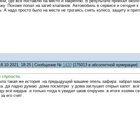
ачи, где все поставлю на место и закреплю. В результате проехал около
у. Похоже попал на загиб клапанов. Автомобиль в сервисе и сегодня к
 А надо просто было на месте не трогаясь снять колесо, защиту и притя
18.10.2021, 18:25 | Сообщение №
1420
(175013 в абсолютной нумерации)
 глупости.
ыла такая же история .на предыдущей машине опель зафира. забрал маш
ка .да ладно думаю .дома посмотрю .у дома заглушил открыл капот .всё
нду всё кирдык .и только тогда я увидил шкив откручен .в итоге хозяин
за его счёт .