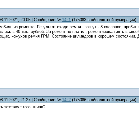
08.11.2021, 20:05 | Сообщение №
1421
(175083 в абсолютной нумерации)
обиль из ремонта. Результат схода ремня - загнуты 8 клапанов, проби
шлось в 40 тыс. рублей. За ремонт не платил, ремонтировал зять в сво
ющих, кожухов ремня ГРМ. Состояние цилиндров в хорошем состоянии. Д
08.11.2021, 21:27 | Сообщение №
1422
(175086 в абсолютной нумерации)
ь затяжку этого шкива?