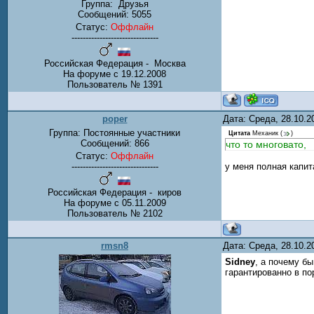
Группа:
Друзья
Сообщений:
5055
Статус:
Оффлайн
-------------------------------
Российская Федерация - Москва
На форуме с 19.12.2008
Пользователь № 1391
poper
Дата: Среда, 28.10.
Группа: Постоянные участники
Цитата
Механик
(
)
Сообщений:
866
что то многовато,
Статус:
Оффлайн
-------------------------------
у меня полная капит
Российская Федерация - киров
На форуме с 05.11.2009
Пользователь № 2102
rmsn8
Дата: Среда, 28.10.
Sidney
, а почему бы
гарантированно в по