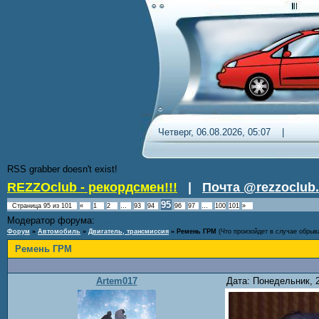
Четверг, 06.08.2026, 05:07 
RSS grabber doesn't exist!
REZZOclub - рекордсмен!!!
|
Почта @rezzoclub.
95
Страница
95
из
101
«
1
2
…
93
94
96
97
…
100
101
»
Модератор форума:
Nordic
Форум
»
Автомобиль
»
Двигатель, трансмиссия
»
Ремень ГРМ
(Что произойдет в случае обрыв
Ремень ГРМ
Artem017
Дата: Понедельник, 