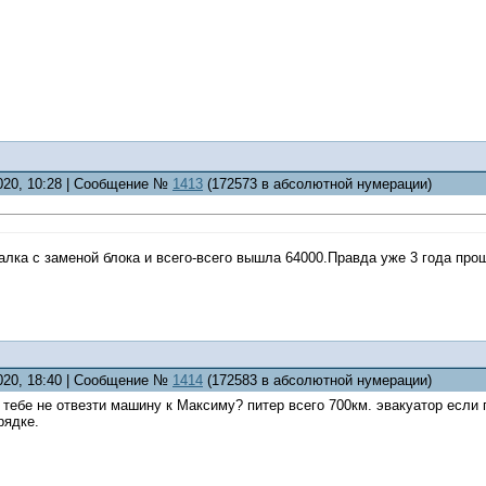
2020, 10:28 | Сообщение №
1413
(172573 в абсолютной нумерации)
алка с заменой блока и всего-всего вышла 64000.Правда уже 3 года пр
2020, 18:40 | Сообщение №
1414
(172583 в абсолютной нумерации)
 тебе не отвезти машину к Максиму? питер всего 700км. эвакуатор если 
рядке.