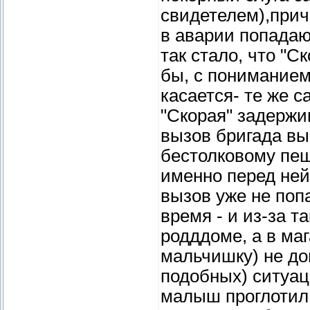
свидетелем),прич
в аварии попадаю
так стало, что "С
бы, с пониманием
касается- те же с
"Скорая" задержи
вызов бригада в
бестолковому пеш
именно перед ней,
вызов уже не попа
время - и из-за т
родддоме, а в ма
мальчишку) не дов
подобных) ситуац
малыш проглотил 