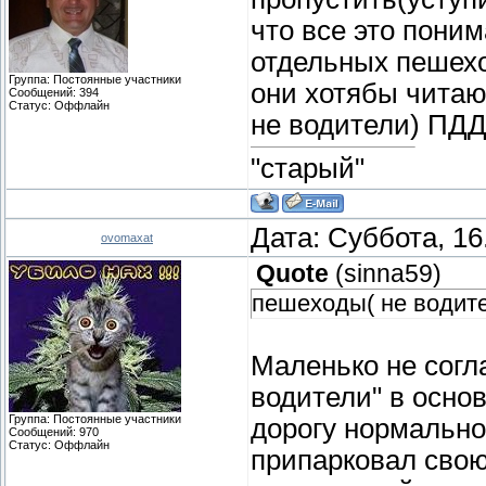
что все это пони
отдельных пешехо
Группа: Постоянные участники
они хотябы читаю
Сообщений:
394
Статус:
Оффлайн
не водители) ПДД
"старый"
Дата: Суббота, 16
ovomaxat
Quote
(
sinna59
)
пешеходы( не водит
Маленько не согл
водители" в основ
Группа: Постоянные участники
дорогу нормально
Сообщений:
970
Статус:
Оффлайн
припарковал свою 