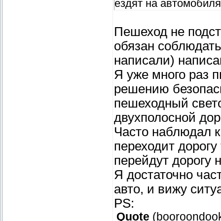
ездят на автомобил
Пешеход не подст
обязан соблюдать
написали) написа
Я уже много раз 
решению безопас
пешеходный свето
двухполосной дор
Часто наблюдал к
переходит дорогу 
перейдут дорогу н
Я достаточно час
авто, и вижу сит
PS:
Quote
(
booroondoo