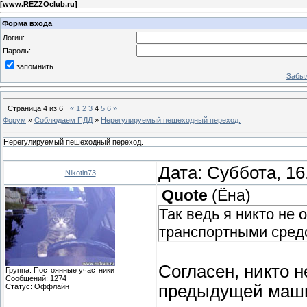
[
www.REZZOclub.ru
]
Форма входа
Логин:
Пароль:
запомнить
Забыл
Страница
4
из
6
«
1
2
3
4
5
6
»
Форум
»
Соблюдаем ПДД
»
Нерегулируемый пешеходный переход.
Нерегулируемый пешеходный переход.
Дата: Суббота, 16
Nikotin73
Quote
(
Ёна
)
Так ведь я никто не
транспортными сред
Согласен, никто н
Группа: Постоянные участники
Сообщений:
1274
предыдущей маши
Статус:
Оффлайн