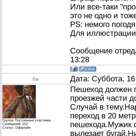
Или все-таки "про
это не одно и тож
PS: немого погодя
Для иллюстрации
Сообщение отред
13:28
Дата: Суббота, 16
Ёна
Пешеход должен п
проезжей части до
Случай в тему.На
переход в 20 метр
Группа: Постоянные участники
пешехода.Мужик с
Сообщений:
153
Статус:
Оффлайн
вылезает бугай.Н