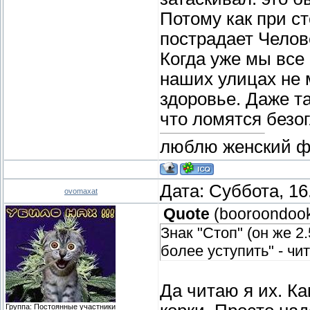
Потому как при с
пострадает Челов
Когда уже мы все
наших улицах не м
здоровье. Даже т
что ломятся безог
люблю женский фут
Дата: Суббота, 16
ovomaxat
Quote
(
booroondoo
Знак "Стоп" (он же 2
более уступить" - чи
Да читаю я их. Ка
Группа: Постоянные участники