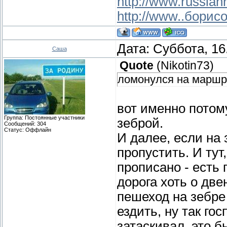
http://www.russianr
http://www..борис
Дата: Суббота, 16
Саша
Quote
(
Nikotin73
)
ломонулся на маршру
вот именно потом
Группа: Постоянные участники
зеброй.
Сообщений:
304
Статус:
Оффлайн
И далее, если на 
пропустить. И тут
прописано - есть 
дорога хоть о две
пешеход на зебре 
ездить, ну так го
затаскивал. это 