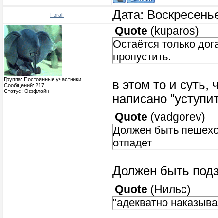
Дата: Воскресенье
Foralf
Quote
(
kuparos
)
Остаётся только дог
пропустить.
Группа: Постоянные участники
в этом то и суть,
Сообщений:
217
Статус:
Оффлайн
написано "уступит
Quote
(
vadgorev
)
Должен быть пешехо
отпадет
Должен быть подз
Quote
(
Нильс
)
"адекватно наказыват