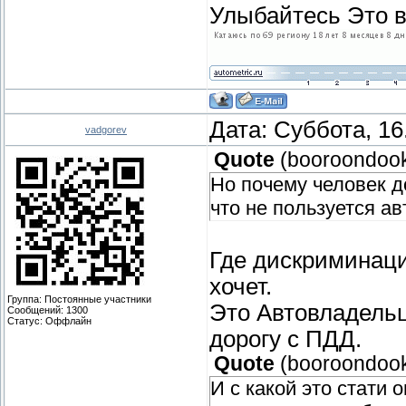
Улыбайтесь Это в
Дата: Суббота, 16
vadgorev
Quote
(
booroondoo
Но почему человек д
что не пользуется а
Где дискриминаци
хочет.
Группа: Постоянные участники
Это Автовладельц
Сообщений:
1300
Статус:
Оффлайн
дорогу с ПДД.
Quote
(
booroondoo
И с какой это стати