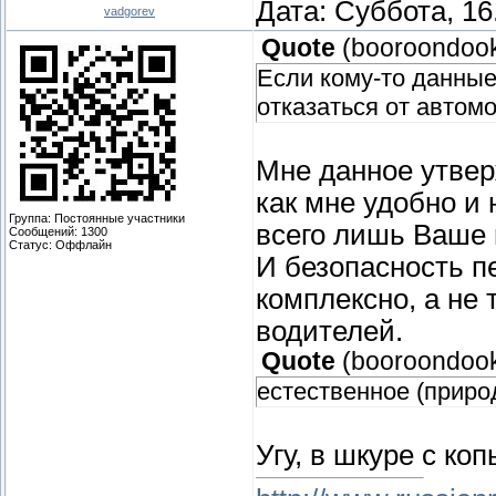
Дата: Суббота, 16
vadgorev
Quote
(
booroondoo
Если кому-то данные
отказаться от автом
Мне данное утвер
как мне удобно 
Группа: Постоянные участники
всего лишь Ваше 
Сообщений:
1300
Статус:
Оффлайн
И безопасность п
комплексно, а не
водителей.
Quote
(
booroondoo
естественное (приро
Угу, в шкуре с коп