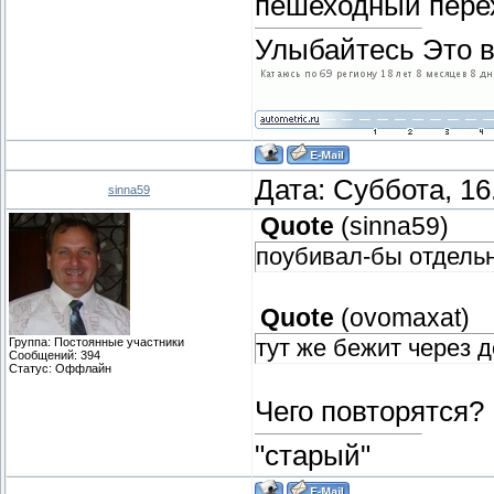
пешеходный перех
Улыбайтесь Это в
Дата: Суббота, 16
sinna59
Quote
(
sinna59
)
поубивал-бы отдель
Quote
(
ovomaxat
)
тут же бежит через д
Группа: Постоянные участники
Сообщений:
394
Статус:
Оффлайн
Чего повторятся?
"старый"