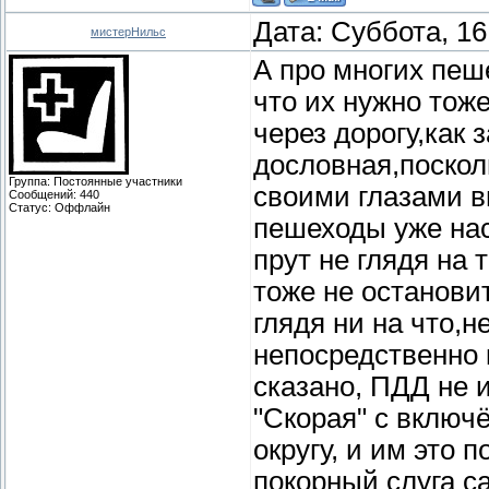
Дата: Суббота, 16
мистерНильс
А про многих пеш
что их нужно тоже
через дорогу,как 
дословная,поскол
Группа: Постоянные участники
своими глазами в
Сообщений:
440
Статус:
Оффлайн
пешеходы уже нас
прут не глядя на 
тоже не остановит
глядя ни на что,н
непосредственно 
сказано, ПДД не и
"Скорая" с включё
округу, и им это
покорный слуга 