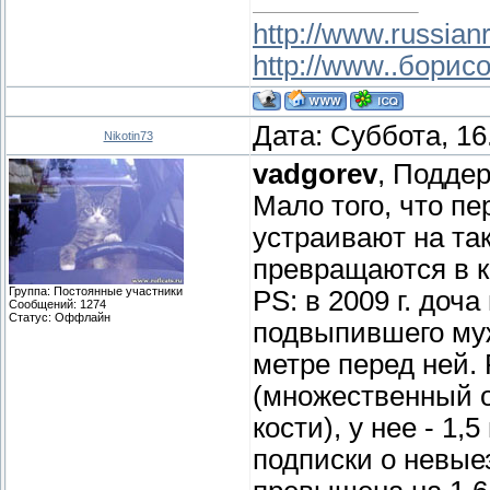
http://www.russianr
http://www..борис
Дата: Суббота, 16
Nikotin73
vadgorev
, Подде
Мало того, что пе
устраивают на та
превращаются в к
Группа: Постоянные участники
PS: в 2009 г. доч
Сообщений:
1274
Статус:
Оффлайн
подвыпившего муж
метре перед ней. 
(множественный 
кости), у нее - 1,
подписки о невые