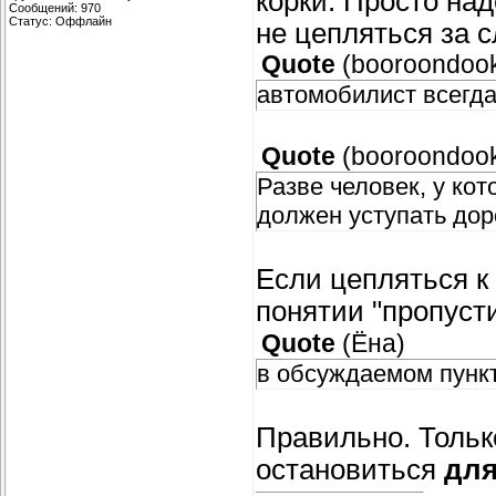
корки. Просто над
Сообщений:
970
Статус:
Оффлайн
не цепляться за 
Quote
(
booroondoo
автомобилист всегда
Quote
(
booroondoo
Разве человек, у ко
должен уступать доро
Если цепляться к 
понятии "пропусти
Quote
(
Ёна
)
в обсуждаемом пункт
Правильно. Тольк
остановиться
для