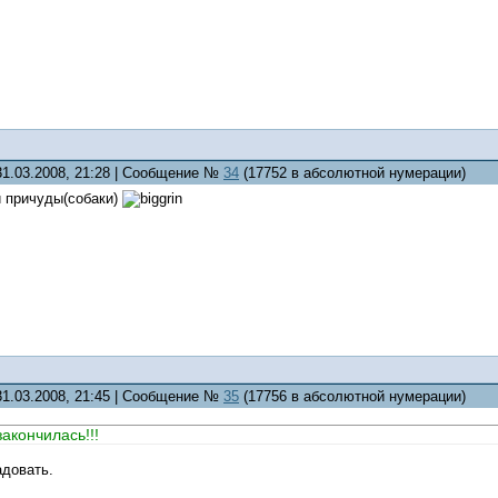
31.03.2008, 21:28 | Сообщение №
34
(17752 в абсолютной нумерации)
и причуды(собаки)
31.03.2008, 21:45 | Сообщение №
35
(17756 в абсолютной нумерации)
акончилась!!!
адовать.