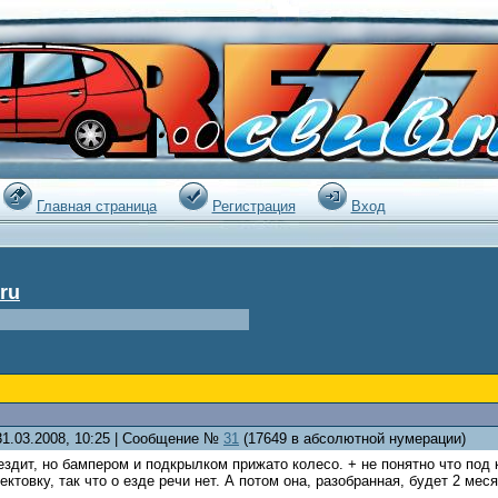
|
Главная страница
Регистрация
Вход
ru
31.03.2008, 10:25 | Сообщение №
31
(17649 в абсолютной нумерации)
ездит, но бампером и подкрылком прижато колесо. + не понятно что под к
ектовку, так что о езде речи нет. А потом она, разобранная, будет 2 мес