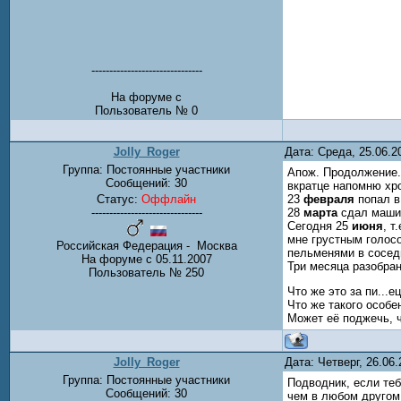
-------------------------------
На форуме с
Пользователь № 0
Jolly_Roger
Дата: Среда, 25.06.
Группа: Постоянные участники
Апож. Продолжение.
Сообщений:
30
вкратце напомню хр
Статус:
Оффлайн
23
февраля
попал в
-------------------------------
28
марта
сдал машин
Сегодня 25
июня
, т
мне грустным голосо
Российская Федерация - Москва
пельменями в соседн
На форуме с 05.11.2007
Три месяца разобран
Пользователь № 250
Что же это за пи...е
Что же такого особе
Может её поджечь, 
Jolly_Roger
Дата: Четверг, 26.06
Группа: Постоянные участники
Подводник, если теб
Сообщений:
30
чем в любом другом