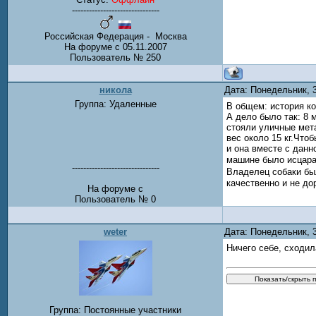
-------------------------------
Российская Федерация - Москва
На форуме с 05.11.2007
Пользователь № 250
никола
Дата: Понедельник, 
Группа: Удаленные
В общем: история ко
А дело было так: 8 
стояли уличные мета
вес около 15 кг.Что
и она вместе с дан
машине было исцара
-------------------------------
Владелец собаки бы
качественно и не до
На форуме с
Пользователь № 0
weter
Дата: Понедельник, 
Ничего себе, сходил
Группа: Постоянные участники