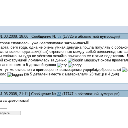
31.03.2008, 19:06 | Сообщение №
32
(17725 в абсолютной нумерации)
торая случилась, уже благополучно закончилась!!!
марта, сего года, одна не очень умная девушка пошла погулять с собако
ллические подставки(2 шт) скрепленные между собой велосипедным замком
бы собачка ни куда не убежала хозяйка привязала ее к этим подставкам.
ной конструкцией ломанулась за дичью
маршрут охоты пролегал
пано и помято 5 деталей кузова
л тут-же отловлен и приговорен к возмещению ущерба(добровольно)
рого
(за 5 деталей вместе с материалами 23 тыс.р и 4 дня)
31.03.2008, 21:11 | Сообщение №
33
(17747 в абсолютной нумерации)
а за цветочками!