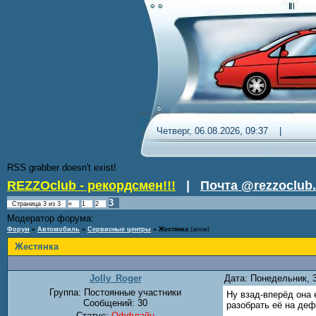
Четверг, 06.08.2026, 09:37 
RSS grabber doesn't exist!
REZZOclub - рекордсмен!!!
|
Почта @rezzoclub.
3
Страница
3
из
3
«
1
2
Модератор форума:
Nordic
Форум
»
Автомобиль
»
Сервисные центры
»
Жестянка
(апож)
Жестянка
Jolly_Roger
Дата: Понедельник, 
Группа: Постоянные участники
Ну взад-вперёд она 
Сообщений:
30
разобрать её на деф
Статус:
Оффлайн