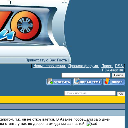
Приветствую Вас
Гость
|
[
Новые сообщения
·
Правила форума
·
Поиск
·
RSS
]
[
PDA-версия
]
апотом, т.к. он не открывается. В Аванте пообещали за 5 дней
яца стоять у них во дворе, в ожидании запчастей.