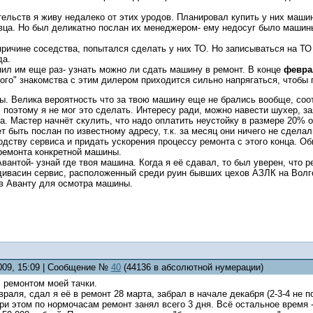
ельств я живу недалеко от этих уродов. Планировал купить у них машин
ца. Но был деликатно послан их менеджером- ему недосуг было машины п
причине соседства, попытался сделать у них ТО. Но записываться на ТО н
да.
ил им еще раз- узнать можно ли сдать машину в ремонт. В конце
февра
ого" знакомства с этим дилером приходится сильно напрягаться, чтобы
. Велика вероятность что за твою машину еще не брались вообще, соот
, поэтому я не мог это сделать. Интересу ради, можно навести шухер, з
а. Мастер начнёт скулить, что надо оплатить неустойку в размере 20% от
ет быть послан по известному адресу, т.к. за месяц они ничего не сделал
одству сервиса и придать ускорения процессу ремонта с этого конца. 
ремонта конкретной машины.
вантой- узнай где твоя машина. Когда я её сдавал, то был уверен, что 
дивасин сервис, расположенный среди руин бывших цехов АЗЛК на Волго
 в Аванту для осмотра машины.
2009, 15:09 | Сообщение №
40
(44136 в абсолютной нумерации)
 ремонтом моей тачки.
раля, сдал я её в ремонт 28 марта, забрал в начале декабря (2-3-4 не
При этом по нормочасам ремонт занял всего 3 дня. Всё остальное время