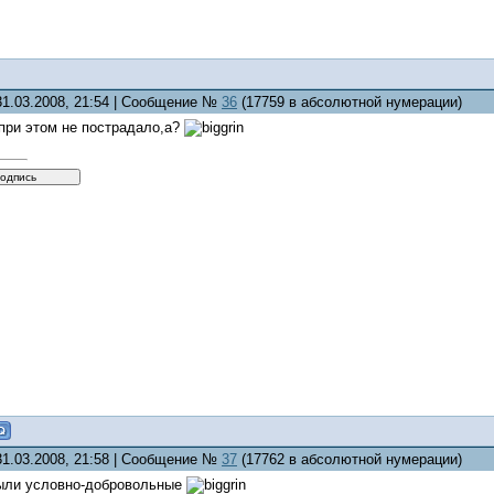
31.03.2008, 21:54 | Сообщение №
36
(17759 в абсолютной нумерации)
при этом не пострадало,а?
31.03.2008, 21:58 | Сообщение №
37
(17762 в абсолютной нумерации)
были условно-добровольные