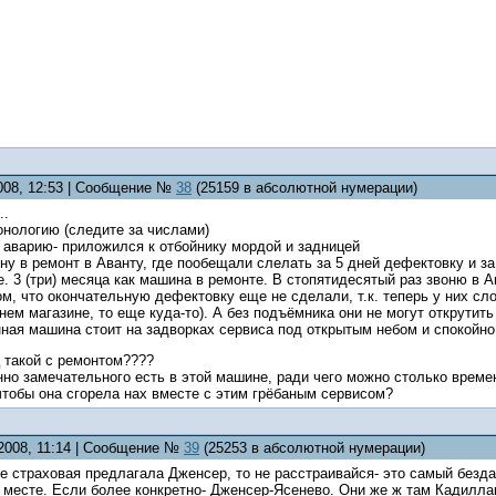
2008, 12:53 | Сообщение №
38
(25159 в абсолютной нумерации)
..
онологию (следите за числами)
 аварию- приложился к отбойнику мордой и задницей
у в ремонт в Аванту, где пообещали слелать за 5 дней дефектовку и за 
.е. 3 (три) месяца как машина в ремонте. В стопятидесятый раз звоню в
м, что окончательную дефектовку еще не сделали, т.к. теперь у них сло
ем магазине, то еще куда-то). А без подъёмника они не могут открутить
ная машина стоит на задворках сервиса под открытым небом и спокойно с
ц такой с ремонтом????
нно замечательного есть в этой машине, ради чего можно столько време
чтобы она сгорела нах вместе с этим грёбаным сервисом?
.2008, 11:14 | Сообщение №
39
(25253 в абсолютной нумерации)
е страховая предлагала Дженсер, то не расстраивайся- это самый безда
 месте. Если более конкретно- Дженсер-Ясенево. Они же ж там Кадилла