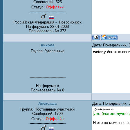
Сообщений:
525
Статус:
Оффлайн
-------------------------------
Российская Федерация - Новосибирск
На форуме с 22.01.2008
Пользователь № 373
никола
Дата: Понедельник, 
Группа: Удаленные
weter
,у богатых сво
-------------------------------
На форуме с
Пользователь № 0
Алексаша
Дата: Понедельник, 
Группа: Постоянные участники
Quote
(
никола
)
уже благополучно з
Сообщений:
1709
Статус:
Оффлайн
И это не может не р
-------------------------------