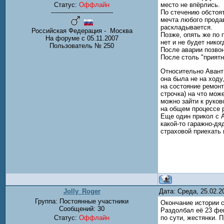
Статус:
Оффлайн
место не впёрлись.
-------------------------------
По стечению обстоят
мечта любого продав
раскладывается.
Российская Федерация - Москва
Позже, опять же по 
На форуме с 05.11.2007
нет и не будет никог
Пользователь № 250
После аварии позвон
После столь "приятн
Относительно Аванты
она была не на ходу
на состояние ремонт
строчка) на что мож
можно зайти к руков
на общем процессе 
Еще один прикол с А
какой-то гаражно-дя
страховой приехать
Jolly_Roger
Дата: Среда, 25.02.
Группа: Постоянные участники
Окончание истории с
Сообщений:
30
Раздолбал её 23 фев
Статус:
Оффлайн
по сути, жестянки. 