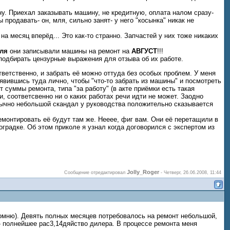
у. Приехал заказывать машину, не кредитную, оплата налом сразу-
родавать- он, мля, сильно занят- у него "косынка" никак не
а месяц вперёд... Это как-то странно. Запчастей у них тоже никаких
ля
они записывали машины на ремонт на
АВГУСТ
!!!
 подбирать цензурные выражения для отзыва об их работе.
ветственно, и забрать её можно оттуда без особых проблем. У меня
аявившись туда лично, чтобы "что-то забрать из машины" и посмотреть
 суммы ремонта, типа "за работу" (в акте приёмки есть такая
и, соответсвенно ни о каких работах речи идти не может. Заодно
Обычно небольшой скандал у руководства положительно сказывается
ремонтировать её будут там же. Нееее, фиг вам. Они её перетащили в
градке. Об этом приколе я узнал когда договорился с экспертом из
Jolly_Roger
Сообщение отредактировал
-
Четверг, 26.06.2008, 11:44
 помню). Девять полных месяцев потребовалось на ремонт небольшой,
 - полнейшее рас3,14дяйство дилера. В процессе ремонта меня