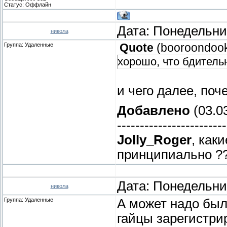
Статус:
Оффлайн
Дата: Понедельник
никола
Группа: Удаленные
Quote
(
booroondoo
хорошо, что бдитель
и чего далее, поч
Добавлено
(03.03
------------------------
Jolly_Roger
, как
принципиально ?
Дата: Понедельник
никола
Группа: Удаленные
А может надо был
гайцы зарегистри