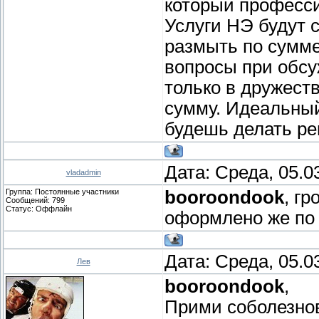
который професси
Услуги НЭ будут с
размыть по сумме
вопросы при обсу
только в дружест
сумму. Идеальный
будешь делать ре
Дата: Среда, 05.0
vladadmin
Группа: Постоянные участники
booroondook
, г
Сообщений:
799
Статус:
Оффлайн
оформлено же по 
Дата: Среда, 05.0
Лев
booroondook
,
Прими соболезнов