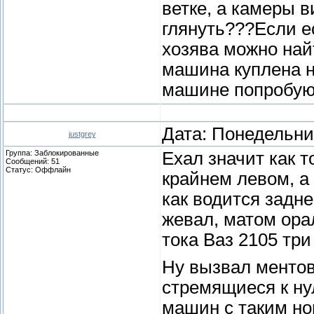
ветке, а камеры 
глянуть???Если е
хозява можно най
машина куплена н
машине попробую
Дата: Понедельник
justgrey
Группа: Заблокированные
Ехал значит как т
Сообщений:
51
Статус:
Оффлайн
крайнем левом, а 
как водится задн
жевал, матом ора
тока Ваз 2105 три
Ну вызвал ментов
стремящиеся к ну
машин с таким ном