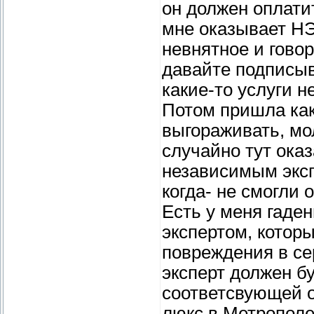
он должен оплати
мне оказывает НЭ
невнятное и говор
давайте подписыв
какие-то услуги н
Потом пришла как
выгораживать, мол
случайно тут ока
независимым экспе
когда- не смогли 
Есть у меня гаден
экспертом, котор
повреждения в сер
эксперт должен бу
соответсвующей оп
люкс в Метрополе и