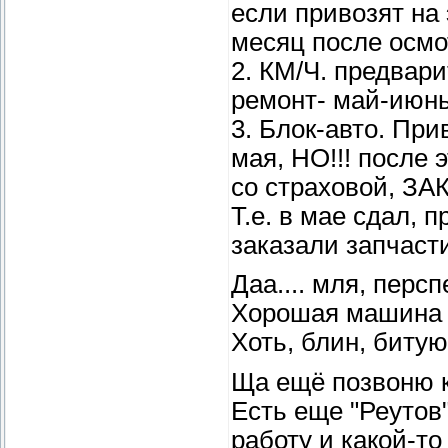
если привозят на 
месяц после осмот
2. КМ/Ч. предвари
ремонт- май-июнь
3. Блок-авто. При
мая, НО!!! после
со страховой, ЗА
Т.е. в мае сдал, 
заказали запчасти
Даа.... мля, персп
Хорошая машина Ре
Хоть, блин, битую
Ща ещё позвоню к
Есть еще "Реутов"
работу и какой-то