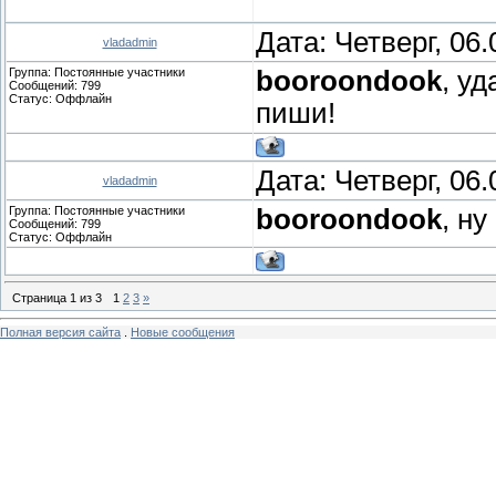
Дата: Четверг, 06
vladadmin
Группа: Постоянные участники
booroondook
, у
Сообщений:
799
Статус:
Оффлайн
пиши!
Дата: Четверг, 06
vladadmin
Группа: Постоянные участники
booroondook
, н
Сообщений:
799
Статус:
Оффлайн
Страница
1
из
3
1
2
3
»
Полная версия сайта
.
Новые сообщения