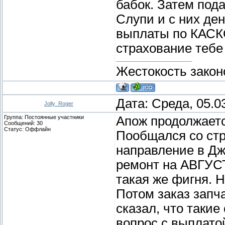
бабок. Затем под
Слупи и с них де
выплаты по КАСК
страхование тебе 
Жестокость закон
Дата: Среда, 05.0
Jolly_Roger
Группа: Постоянные участники
Апож продолжаетс
Сообщений:
30
Статус:
Оффлайн
Пообщался со стра
направление в Дж
ремонт на АВГУСТ!
такая же фигня. 
Потом заказ запча
сказал, что такие
вопрос с выплато