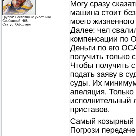
Могу сразу сказат
машина стоит без
Группа: Постоянные участники
моего жизненного 
Сообщений:
468
Статус:
Оффлайн
Далее: чел свали
компенсации по О
Деньги по его ОС
получить только с
Чтобы получить с
подать заяву в су
суды. Их минимум 
апеляция. Только
исполнительный л
приставов.
Самый козырный 
Погрози передаче