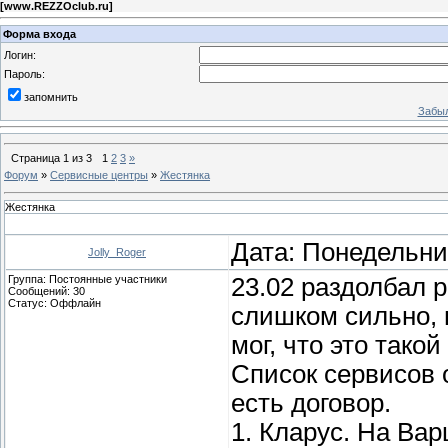
[
www.REZZOclub.ru
]
Форма входа
Логин:
Пароль:
запомнить
Забыл
Страница
1
из
3
1
2
3
»
Форум
»
Сервисные центры
»
Жестянка
Жестянка
Дата: Понедельник
Jolly_Roger
Группа: Постоянные участники
23.02 раздолбал р
Сообщений:
30
Статус:
Оффлайн
слишком сильно, 
мог, что это тако
Список сервисов 
есть договор.
1. Кларус. На Вар