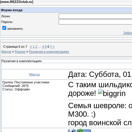
[
www.REZZOclub.ru
]
Форма входа
Логин:
Пароль:
запомнить
Забыл
Страница
6
из
7
«
1
2
…
4
5
6
7
»
Форум
»
Разное
»
Различия в комплектациях
Различия в комплектациях
Дата: Суббота, 01
Mavruc
Группа: Постоянные участники
С таким шильдико
Сообщений:
2875
Статус:
Оффлайн
дороже!
Семья шевроле: о
М300. :)
город воинской с