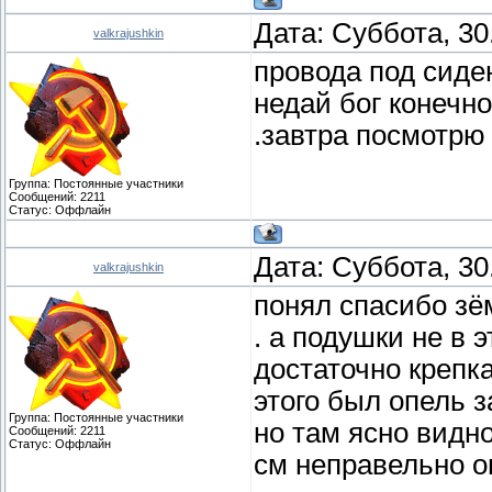
Дата: Суббота, 30
valkrajushkin
провода под сиден
недай бог конечн
.завтра посмотрю
Группа: Постоянные участники
Сообщений:
2211
Статус:
Оффлайн
Дата: Суббота, 30
valkrajushkin
понял спасибо зём
. а подушки не в 
достаточно крепка
этого был опель з
Группа: Постоянные участники
но там ясно видн
Сообщений:
2211
Статус:
Оффлайн
см неправельно о