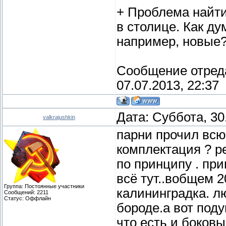
+ Проблема найти
в столице. Как ду
например, новые
Сообщение отред
07.07.2013, 22:37
Дата: Суббота, 30
valkrajushkin
парни прочил всю 
комплектация ? р
по принципу . при
всё тут..вобщем 2
Группа: Постоянные участники
калининградка. лю
Сообщений:
2211
Статус:
Оффлайн
бороде.а вот под
что есть и боков