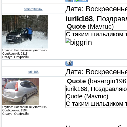
Дата: Воскресенье
basargin1967
iurik168
, Поздрав
Quote
(
Mavruc
)
С таким шильдиком т
Группа: Постоянные участники
Сообщений:
2315
Статус:
Оффлайн
Дата: Воскресенье
iurik168
Quote
(
basargin196
iurik168, Поздравляю
Quote (Mavruc)
С таким шильдиком т
Группа: Постоянные участники
Сообщений:
1594
Статус:
Оффлайн