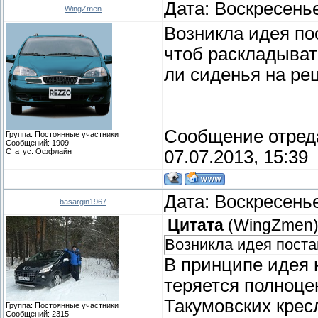
Дата: Воскресенье
WingZmen
Возникла идея по
чтоб раскладывать
ли сиденья на рец
Сообщение отред
Группа: Постоянные участники
Сообщений:
1909
Статус:
Оффлайн
07.07.2013, 15:39
Дата: Воскресенье
basargin1967
Цитата
(
WingZmen
Возникла идея поста
В принципе идея 
теряется полноцен
Такумовских крес
Группа: Постоянные участники
Сообщений:
2315