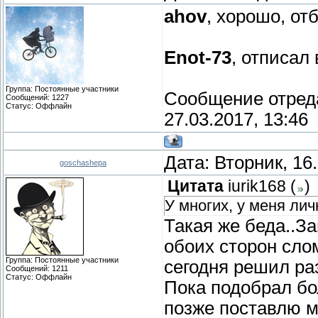
ahov
, хорошо, о
Enot-73
, отписал 
Группа: Постоянные участники
Сообщение отред
Сообщений:
1227
Статус:
Оффлайн
27.03.2017, 13:46
Дата: Вторник, 16
goschashepa
Цитата
iurik168
(
)
У многих, у меня лич
Такая же беда..З
обоих сторон сло
Группа: Постоянные участники
сегодня решил ра
Сообщений:
1211
Статус:
Оффлайн
Пока подобрал бо
позже поставлю м