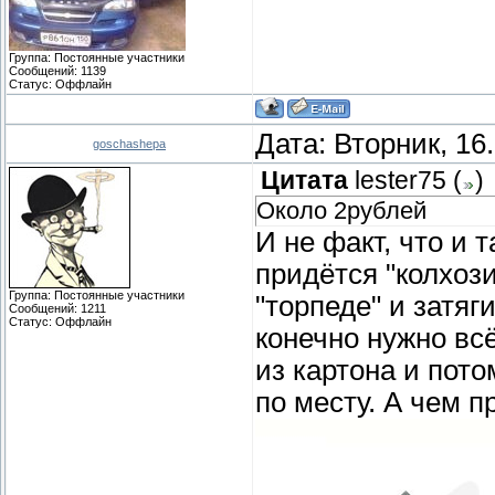
Группа: Постоянные участники
Сообщений:
1139
Статус:
Оффлайн
Дата: Вторник, 16
goschashepa
Цитата
lester75
(
)
Около 2рублей
И не факт, что и 
придётся "колхози
Группа: Постоянные участники
"торпеде" и затяг
Сообщений:
1211
Статус:
Оффлайн
конечно нужно вс
из картона и пот
по месту. А чем 