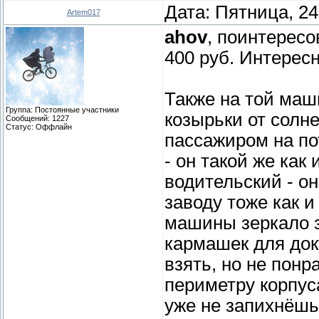
Дата: Пятница, 24
Artem017
ahov
, поинтересо
400 руб. Интерес
Также на той ма
Группа: Постоянные участники
козырьки от солне
Сообщений:
1227
Статус:
Оффлайн
пассажиром на пот
- он такой же как
водительский - он
заводу тоже как и
машины зеркало з
кармашек для доку
взять, но не понр
периметру корпус
уже не запихнёшь,