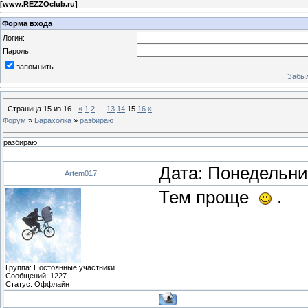
[
www.REZZOclub.ru
]
Форма входа
Логин:
Пароль:
запомнить
Забыл
Страница
15
из
16
«
1
2
…
13
14
15
16
»
Форум
»
Барахолка
»
разбираю
разбираю
Дата: Понедельник
Artem017
Тем проще
.
Группа: Постоянные участники
Сообщений:
1227
Статус:
Оффлайн