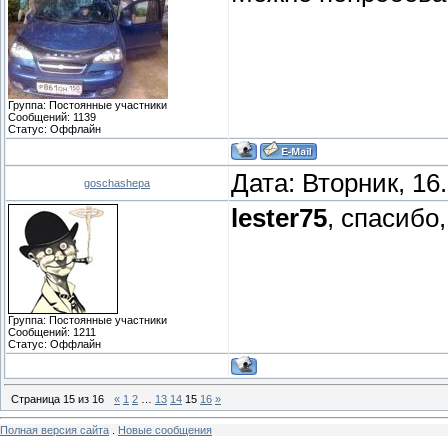
Группа: Постоянные участники
Сообщений:
1139
Статус:
Оффлайн
Дата: Вторник, 16
goschashepa
lester75
, спасибо,
Группа: Постоянные участники
Сообщений:
1211
Статус:
Оффлайн
Страница
15
из
16
«
1
2
…
13
14
15
16
»
Полная версия сайта
.
Новые сообщения