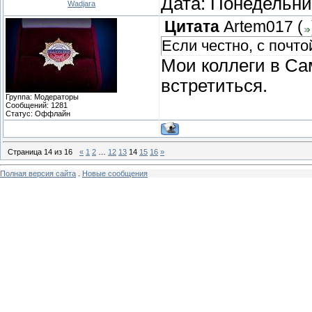
Дата: Понедельник
Wadjara
Цитата
Artem017
(
Если честно, с почто
Мои коллеги в Са
встретиться.
Группа: Модераторы
Сообщений:
1281
Статус:
Оффлайн
Страница
14
из
16
«
1
2
…
12
13
14
15
16
»
Полная версия сайта
.
Новые сообщения