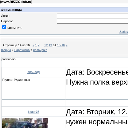
[
www.REZZOclub.ru
]
Форма входа
Логин:
Пароль:
запомнить
Забыл
Страница
14
из
16
«
1
2
…
12
13
14
15
16
»
Форум
»
Барахолка
»
разбираю
разбираю
Дата: Воскресенье
КириллД
Группа: Удаленные
Нужна полка верх
Дата: Вторник, 12
lester75
нужен нормальны