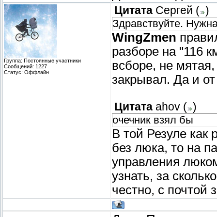
Цитата
Сергей
(
)
Здравствуйте. Нужна
WingZmen
правил
разборе на "116 к
Группа: Постоянные участники
всборе, не мятая,
Сообщений:
1227
Статус:
Оффлайн
закрывал. Да и от
Цитата
ahov
(
)
очечник взял бы
В той Резуле как 
без люка, то на п
управления люком
узнать, за скольк
честно, с почтой 