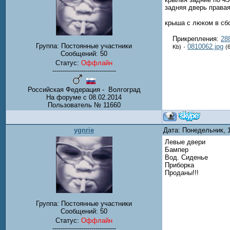
задняя дверь правая
крыша с люком в сб
Прикрепления:
28
Группа: Постоянные участники
·
0810062.jpg
Kb)
(
Сообщений:
50
Статус:
Оффлайн
-------------------------------
Российская Федерация - Волгоград
На форуме с 08.02.2014
Пользователь № 11660
ygnrie
Дата: Понедельник, 
Левые двери
Бампер
Вод. Сиденье
Приборка
Проданы!!!
Группа: Постоянные участники
Сообщений:
50
Статус:
Оффлайн
-------------------------------