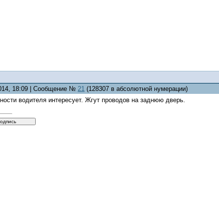
2014, 18:09 | Сообщение №
21
(128307 в абсолютной нумерации)
ности водителя интересует. Жгут проводов на заднюю дверь.