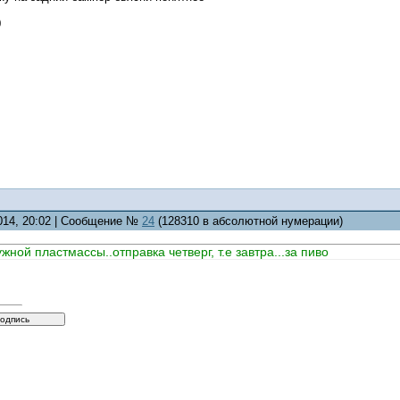
0
2014, 20:02 | Сообщение №
24
(128310 в абсолютной нумерации)
ной пластмассы..отправка четверг, т.е завтра...за пиво