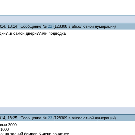
2014, 18:14 | Сообщение №
22
(128308 в абсолютной нумерации)
дки?..в самой двери??или подводка
2014, 18:25 | Сообщение №
23
(128309 в абсолютной нумерации)
ками 3000
 1000
ку на задний бампер бьясни понятнее