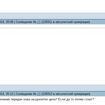
2014, 20:06 | Сообщение №
25
(128311 в абсолютной нумерации)
2014, 20:12 | Сообщение №
26
(128312 в абсолютной нумерации)
чения передач кожа на рукоятке цела? Если да то почем стоит?