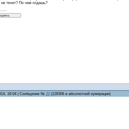
 не течет? По чем отдашь?
2014, 18:04 | Сообщение №
20
(128306 в абсолютной нумерации)