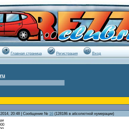
|
Главная страница
Регистрация
Вход
ru
2.2014, 20:48 | Сообщение №
16
(128186 в абсолютной нумерации)
ши
000
00