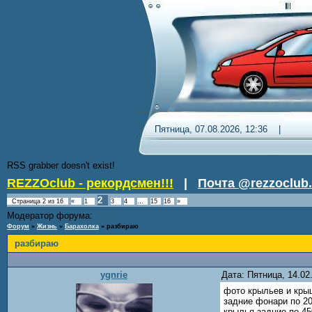
Пятница, 07.08.2026, 12:36 
RSS grabber doesn't exist!
REZZOclub - рекордсмен!!!
|
Почта @rezzoclub.
2
Страница
2
из
16
«
1
3
4
…
15
16
»
Модератор форума:
DenDR
Форум
»
Жизнь
»
Барахолка
»
разбираю
разбираю
ygnrie
Дата: Пятница, 14.0
фото крыльев и кры
задние фонари по 2
крылья задние по 45