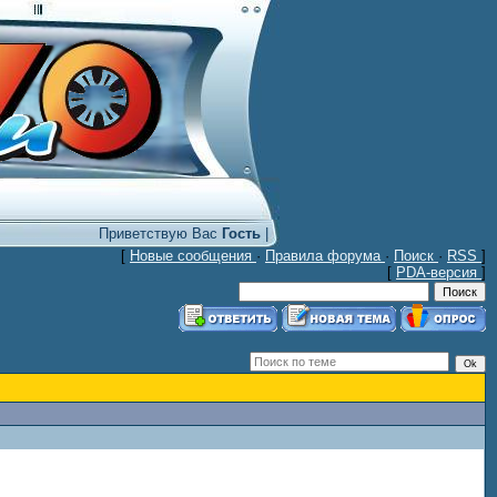
Приветствую Вас
Гость
|
[
Новые сообщения
·
Правила форума
·
Поиск
·
RSS
]
[
PDA-версия
]