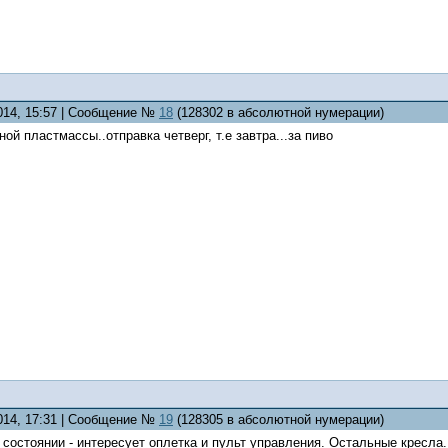
2014, 15:57 | Сообщение №
18
(128302 в абсолютной нумерации)
ой пластмассы..отправка четверг, т.е завтра...за пиво
2014, 17:31 | Сообщение №
19
(128305 в абсолютной нумерации)
м состоянии - интересует оплетка и пульт управления. Остальные кресл