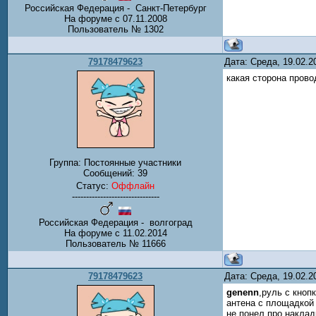
Российская Федерация - Санкт-Петербург
На форуме с 07.11.2008
Пользователь № 1302
79178479623
Дата: Среда, 19.02.
какая сторона прово
Группа: Постоянные участники
Сообщений:
39
Статус:
Оффлайн
-------------------------------
Российская Федерация - волгоград
На форуме с 11.02.2014
Пользователь № 11666
79178479623
Дата: Среда, 19.02.
genenn
,руль с кноп
антена с площадкой
не понел про наклад