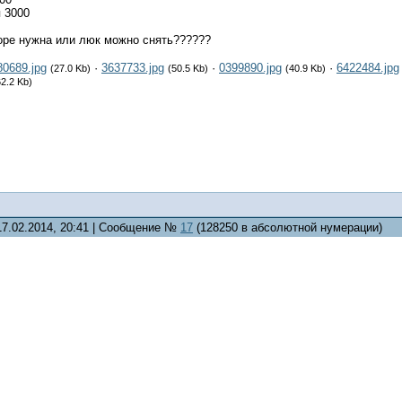
 3000
оре нужна или люк можно снять??????
80689.jpg
·
3637733.jpg
·
0399890.jpg
·
6422484.jpg
(27.0 Kb)
(50.5 Kb)
(40.9 Kb)
62.2 Kb)
17.02.2014, 20:41 | Сообщение №
17
(128250 в абсолютной нумерации)