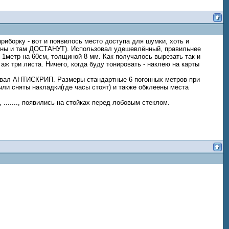
риборку - вот и появилось место доступа для шумки, хоть и
нщины и там ДОСТАНУТ). Использовал удешевлённый, правильнее
1метр на 60см, толщиной 8 мм. Как получалось вырезать так и
аж три листа. Ничего, когда буду тонировать - наклею на карты
еивал АНТИСКРИП. Размеры стандартные 6 погонных метров при
ли сняты накладки(где часы стоят) и также обклеены места
 ......., появились на стойках перед лобовым стеклом.