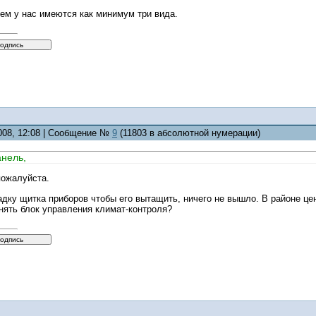
ем у нас имеются как минимум три вида.
2008, 12:08 | Сообщение №
9
(11803 в абсолютной нумерации)
нель,
пожалуйста.
дку щитка приборов чтобы его вытащить, ничего не вышло. В районе це
нять блок управления климат-контроля?