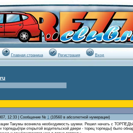
|
Главная страница
Регистрация
Вход
ru
2007, 12:33 | Сообщение №
1
(10560 в абсолютной нумерации)
тации Такумы возникла необходимость шумки. Решил начать с ТОРПЕДЫ
и торпеды(при открытой водительской двери - торец торпеды) было обн