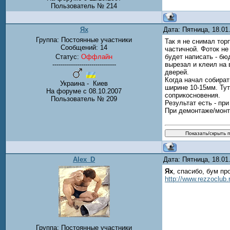
Пользователь № 214
Ях
Дата: Пятница, 18.0
Группа: Постоянные участники
Так я не снимал тор
Сообщений:
14
частичной. Фоток н
Статус:
Оффлайн
будет написать - б
-------------------------------
вырезал и клеил на 
дверей.
Когда начал собира
Украина - Киев
ширине 10-15мм. Тут
На форуме с 08.10.2007
соприкосновения.
Пользователь № 209
Результат есть - при
При демонтаже/монта
Alex_D
Дата: Пятница, 18.0
Ях
, спасибо, бум п
http://www.rezzoclub.
Группа: Постоянные участники