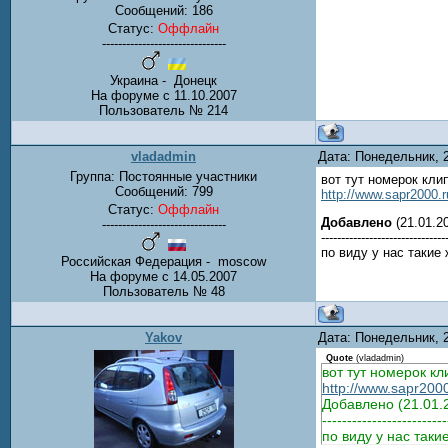
Сообщений:
186
Статус:
Оффлайн
-------------------------------
Украина - Донецк
На форуме с 11.10.2007
Пользователь № 214
vladadmin
Дата: Понедельник, 
Группа: Постоянные участники
вот тут номерок кли
Сообщений:
799
http://www.sapr2000.r
Статус:
Оффлайн
Добавлено
(21.01.20
-------------------------------
-------------------------------
по виду у нас такие
Российская Федерация - moscow
На форуме с 14.05.2007
Пользователь № 48
Yakov
Дата: Понедельник, 
Quote
(
vladadmin
)
вот тут номерок к
http://www.sapr2000
Добавлено (21.01.2
-------------------------
по виду у нас таки