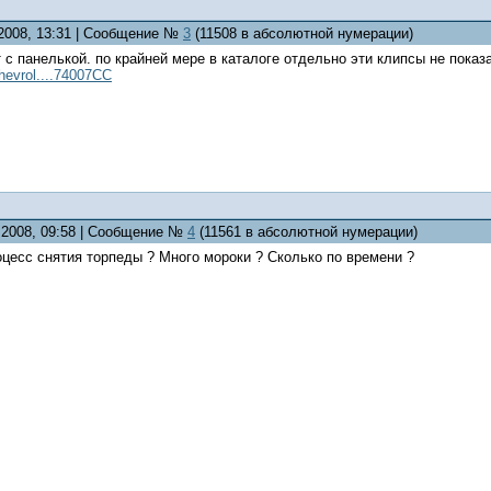
.2008, 13:31 | Сообщение №
3
(11508 в абсолютной нумерации)
 с панелькой. по крайней мере в каталоге отдельно эти клипсы не показ
chevrol....74007CC
1.2008, 09:58 | Сообщение №
4
(11561 в абсолютной нумерации)
оцесс снятия торпеды ? Много мороки ? Сколько по времени ?