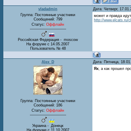
vladadmin
Дата: Четверг, 17.01
Группа: Постоянные участники
может и правда идут
Сообщений:
799
http://www.elcats.ru/
Статус:
Оффлайн
-------------------------------
Российская Федерация - moscow
На форуме с 14.05.2007
Пользователь № 48
Alex_D
Дата: Пятница, 18.0
Ях
, а как прошел пр
Группа: Постоянные участники
Сообщений:
186
Статус:
Оффлайн
-------------------------------
Украина - Донецк
На форуме с 11.10.2007