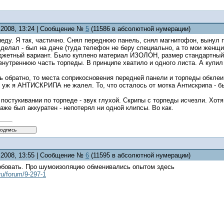
1.2008, 13:24 | Сообщение №
5
(11586 в абсолютной нумерации)
педу. Я так, частично. Снял переднюю панель, снял магнитофон, вынул п
е делал - был на даче (туда телефон не беру специально, а то мои же
юджетный вариант. Было куплено материал ИЗОЛОН, размер стандартный 
внутреннюю часть торпеды. В принципе хватило и одного листа. А купил 
ть обратно, то места соприкосновения передней панели и торпеды обкл
 уж я АНТИСКРИПА не жалел. То, что осталось от мотка Антискрипа - бы
 постукивании по торпеде - звук глухой. Скрипы с торпеды исчезли. Хотя,
же был аккуратен - непотерял ни одной клипсы. Во как.
1.2008, 13:55 | Сообщение №
6
(11595 в абсолютной нумерации)
робовать. Про шумоизоляцию обменивались опытом здесь
ru/forum/9-297-1