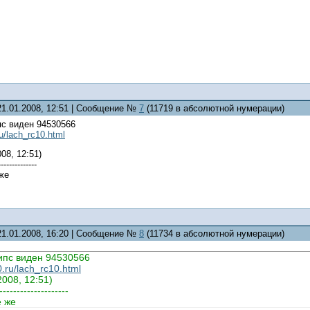
21.01.2008, 12:51 | Сообщение №
7
(11719 в абсолютной нумерации)
пс виден 94530566
u/lach_rc10.html
08, 12:51)
--------------
 же
21.01.2008, 16:20 | Сообщение №
8
(11734 в абсолютной нумерации)
липс виден 94530566
.ru/lach_rc10.html
008, 12:51)
--------------------
е же