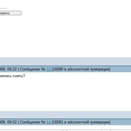
2008, 09:22 | Сообщение №
13
(16080 в абсолютной нумерации)
училось снять?
2008, 09:52 | Сообщение №
14
(16081 в абсолютной нумерации)