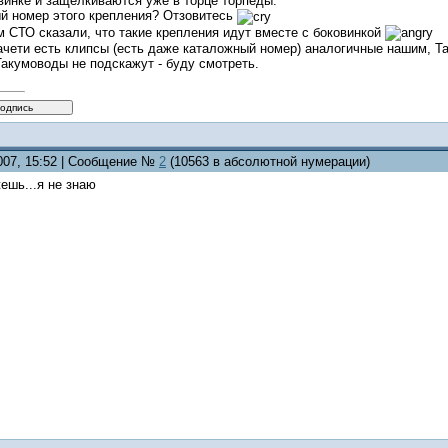
винке и защёлкиваются уже в торце торпеды.
ый номер этого крепления? Отзовитесь
 СТО сказали, что такие крепления идут вместе с боковинкой
ачети есть клипсы (есть даже каталожный номер) аналогичные нашим, Та
кумоводы не подскажут - буду смотреть.
2007, 15:52 | Сообщение №
2
(10563 в абсолютной нумерации)
ешь...я не знаю