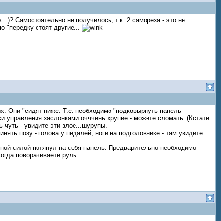
...)? Самостоятельно не получилось, т.к. 2 самореза - это не
о "передку стоят другие...
ых. Они "сидят ниже. Т.е. необходимо "подковырнуть панель
и управления заслонками очччень хрупие - можете сломать. (Кстате
 чуть - увидите эти злое...шурупы.
ять позу - голова у педалей, ноги на подголовнике - там увидите
ерной силой потянул на себя панель. Предварительно необходимо
когда поворачиваете руль.