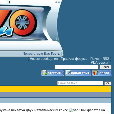
Приветствую Вас
Гость
|
[
Новые сообщения
·
Правила форума
·
Поиск
·
RSS
]
[
PDA-версия
]
.
аружена нехватка двух металлических клипс
Они крепятся на