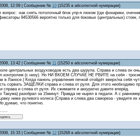
.2008, 12:09 | Сообщение №
10
(15235 в абсолютной нумерации)
 вопрос: -как снять потолочный блок упр-я люком (где фонарики, очечник
фиксаторы 94530566 вероятно только для боковых (центральных) стоек, п
.2008, 13:42 | Сообщение №
11
(15250 в абсолютной нумерации)
возле центральных воздуховодов есть два шурупа. Справа и слева он он
кл.контролем (с низу). Но НИ ВКОЕМ СЛУЧАЕ НЕ РВИТЕ на себя - тросик
ак в Ланосе.) Когда панель управления печкой отойдёт вверх/на себя чуть
ть сорвать ЗАЩЁЛКИ справа и слева от руля. Для этого необходимо прин
 справа и слева от руля. Их сжимаете и аккуратно давите вперёд.
о Такума) разобрал за 15минут. Правда не нырял в педали. А с равном
овку ниже рулевого колеса (Справа и слева два самореза - увидите их 
о думаю, что понятно.
.2008, 15:33 | Сообщение №
12
(15268 в абсолютной нумерации)