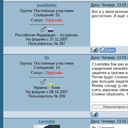
рецебобер
Дата: Четверг, 13.03
Группа: Постоянные участники
Вот и у меня вскочил
Сообщений:
51
достаточно. И ещё: 
Статус:
Оффлайн
-------------------------------
Российская Федерация - Астрахань
На форуме с 27.11.2007
Пользователь № 287
Ях
Дата: Четверг, 13.03
Группа: Постоянные участники
2 Leonides Как раз 
Сообщений:
14
управления печкой/
Статус:
Оффлайн
защёлки и тросики к
-------------------------------
Потом будет сложнос
две большие защёлки
Моему соседу (у нег
Украина - Киев
снять верхнюю облиц
На форуме с 08.10.2007
Сложно объяснить. Н
Пользователь № 209
Leonides
Дата: Четверг, 13.03
Ях