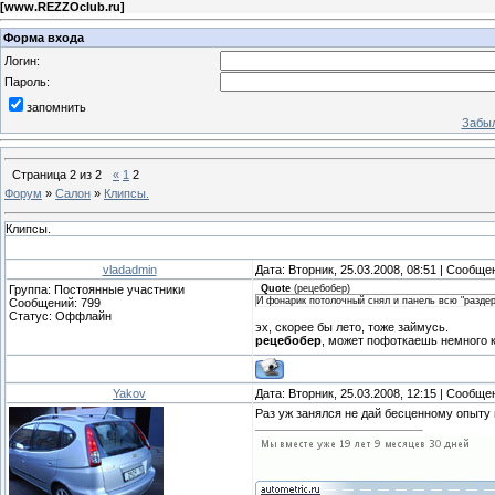
[
www.REZZOclub.ru
]
Форма входа
Логин:
Пароль:
запомнить
Забыл
Страница
2
из
2
«
1
2
Форум
»
Салон
»
Клипсы.
Клипсы.
vladadmin
Дата: Вторник, 25.03.2008, 08:51 | Сообщ
Группа: Постоянные участники
Quote
(
рецебобер
)
И фонарик потолочный снял и панель всю "раздер
Сообщений:
799
Статус:
Оффлайн
эх, скорее бы лето, тоже займусь.
рецебобер
, может пофоткаешь немного к
Yakov
Дата: Вторник, 25.03.2008, 12:15 | Сообщ
Раз уж занялся не дай бесценному опыту