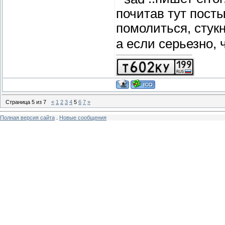
почитав тут посты
помолиться, стукн
а если серьезно, 
Страница
5
из
7
«
1
2
3
4
5
6
7
»
Полная версия сайта
.
Новые сообщения