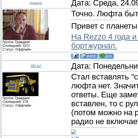
Дата: Среда, 24.0
kuparos
Точно. Люфта быт
Привет с планеты
На Rezzo 4 года и
Группа: Граждане
бортжурнал.
Сообщений:
3371
Статус:
Оффлайн
Дата: Понедельник
BELAZ
Стал вставлять "
люфта нет. Значит
ответы. Еще заме
Группа: Граждане
вставлен, то с р
Сообщений:
278
Статус:
Оффлайн
(потом можно на р
радио не включает