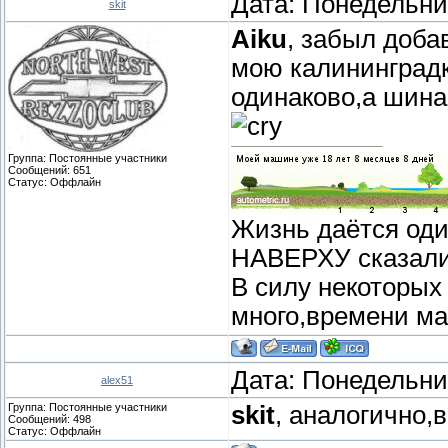
Дата: Понедельник
skit
Aiku
, забыл добав
мою калининградк
одинаково,а шина 
Группа: Постоянные участники
Сообщений:
651
Статус:
Оффлайн
Жизнь даётся один
НАВЕРХУ сказали:
В силу некоторых
много,времени ма
Дата: Понедельник
alex51
Группа: Постоянные участники
skit
, аналогично,
Сообщений:
498
Статус:
Оффлайн