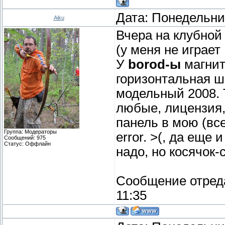
Дата: Понедельник
Aiku
Вчера на клубной
(у меня не играет
У
borod-ы
магнит
горизонтальная ш
модельный 2008. Т
любые, лицензия,
панель в мою (все
Группа: Модераторы
error. >(, да еще 
Сообщений:
975
Статус:
Оффлайн
надо, но косячок-
Сообщение отред
11:35