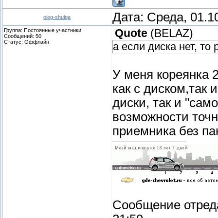
Дата: Среда, 01.1
oleg-shulga
Группа: Постоянные участники
Quote
(
BELAZ
)
Сообщений:
50
Статус:
Оффлайн
а если диска нет, то
У меня кореянка 
как с диском,так 
диски, так и "сам
возможности точ
приемника без па
Сообщение отред