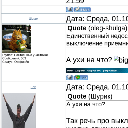
21:59
Дата: Среда, 01.1
Шурик
Quote
(
oleg-shulga
)
Единственный недост
выключение приемник
Группа: Постоянные участники
А ухи на что?
Сообщений:
583
Статус:
Оффлайн
Дата: Среда, 01.1
Fort
Quote
(
Шурик
)
А ухи на что?
Так речь про выкл