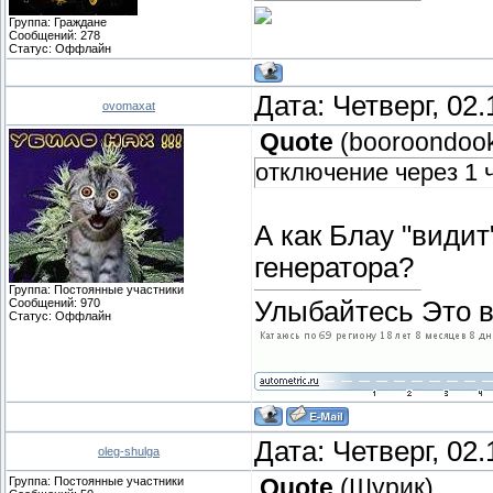
Группа: Граждане
Сообщений:
278
Статус:
Оффлайн
Дата: Четверг, 02
ovomaxat
Quote
(
booroondoo
отключение через 1 
А как Блау "видит
генератора?
Группа: Постоянные участники
Сообщений:
970
Улыбайтесь Это в
Статус:
Оффлайн
Дата: Четверг, 02
oleg-shulga
Группа: Постоянные участники
Quote
(
Шурик
)