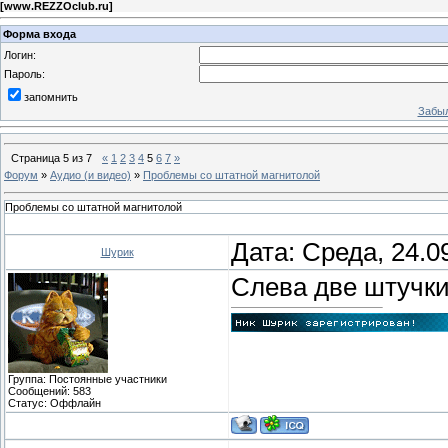
[
www.REZZOclub.ru
]
Форма входа
Логин:
Пароль:
запомнить
Забыл
Страница
5
из
7
«
1
2
3
4
5
6
7
»
Форум
»
Аудио (и видео)
»
Проблемы со штатной магнитолой
Проблемы со штатной магнитолой
Дата: Среда, 24.0
Шурик
Слева две штучки
Группа: Постоянные участники
Сообщений:
583
Статус:
Оффлайн