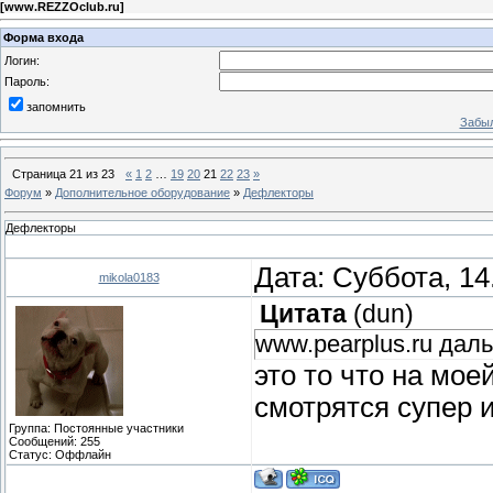
[
www.REZZOclub.ru
]
Форма входа
Логин:
Пароль:
запомнить
Забыл
Страница
21
из
23
«
1
2
…
19
20
21
22
23
»
Форум
»
Дополнительное оборудование
»
Дефлекторы
Дефлекторы
Дата: Суббота, 14
mikola0183
Цитата
(
dun
)
www.pearplus.ru дал
это то что на моей
смотрятся супер 
Группа: Постоянные участники
Сообщений:
255
Статус:
Оффлайн