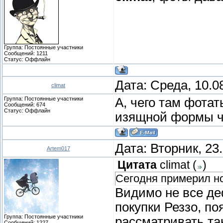
Группа: Постоянные участники
Сообщений:
1211
Статус:
Оффлайн
Дата: Среда, 10.0
climat
Группа: Постоянные участники
А, чего там фотат
Сообщений:
674
Статус:
Оффлайн
изящной формы ч
Дата: Вторник, 23
Artem017
Цитата
climat
(
)
Сегодня примерил нов
Видимо не все д
покупки Реззо, п
Группа: Постоянные участники
рассматривать та
Сообщений:
1227