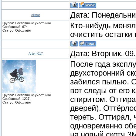
Дата: Понедельник
climat
Группа: Постоянные участники
Кто-нибудь менял
Сообщений:
674
Статус:
Оффлайн
очистить остатки
Дата: Вторник, 09
Artem017
После года экспл
двухсторонний ск
забился пылью. С
вот следы от его
Группа: Постоянные участники
спиритом. Оттирал
Сообщений:
1227
Статус:
Оффлайн
дверей). Оттёрлос
тереть. Оттирал,
одновременно об
на новый скотч 3