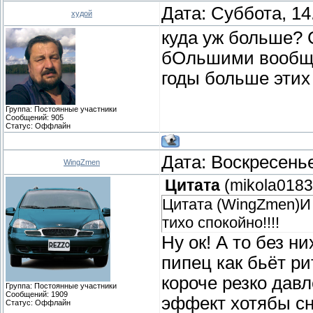
Дата: Суббота, 14
худой
куда уж больше? С
бОльшими вообще н
годы больше этих
Группа: Постоянные участники
Сообщений:
905
Статус:
Оффлайн
Дата: Воскресенье
WingZmen
Цитата
(
mikola0183
Цитата (WingZmen)И 
тихо спокойно!!!!
Ну ок! А то без н
пипец как бьёт ри
короче резко давл
Группа: Постоянные участники
Сообщений:
1909
эффект хотябы сн
Статус:
Оффлайн