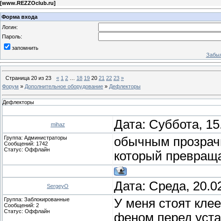
[
www.REZZOclub.ru
]
Форма входа
Логин:
Пароль:
запомнить
Забыл
Страница
20
из
23
«
1
2
…
18
19
20
21
22
23
»
Форум
»
Дополнительное оборудование
»
Дефлекторы
Дефлекторы
Дата: Суббота, 15
mihaz
Группа: Администраторы
обычным прозрач
Сообщений:
1742
Статус:
Оффлайн
который превраща
Дата: Среда, 20.0
SergeyO
Группа: Заблокированные
У меня стоят кле
Сообщений:
2
Статус:
Оффлайн
феном перед уста