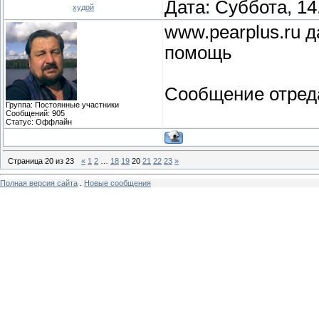
Дата: Суббота, 14
худой
www.pearplus.ru д
помощь
Сообщение отред
Группа: Постоянные участники
Сообщений:
905
Статус:
Оффлайн
Страница
20
из
23
«
1
2
…
18
19
20
21
22
23
»
Полная версия сайта
.
Новые сообщения