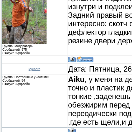
изнутри и подкле
Задний правый все
интересно: скотч 
дефлектор гладкий
резине двери дер
Группа: Модераторы
Сообщений:
975
Статус:
Оффлайн
Дата: Пятница, 26
kychera
Группа: Постоянные участники
Aiku
, у меня на 
Сообщений:
54
Статус:
Оффлайн
точно и пластик д
тонкие ,заденешь
обезжирим перед
переодически под
,где есть щели,и