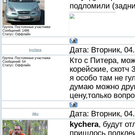
подломили (задний
Группа: Постоянные участники
Сообщений:
1486
Статус:
Оффлайн
Дата: Вторник, 04
kychera
Группа: Постоянные участники
Кто с Питера, мо
Сообщений:
54
Статус:
Оффлайн
корейские, скотч 
я особо там не г
думаю можно друг
цену,только вопр
Дата: Вторник, 04
Aiku
kychera
, будут от
пришлось подклеи