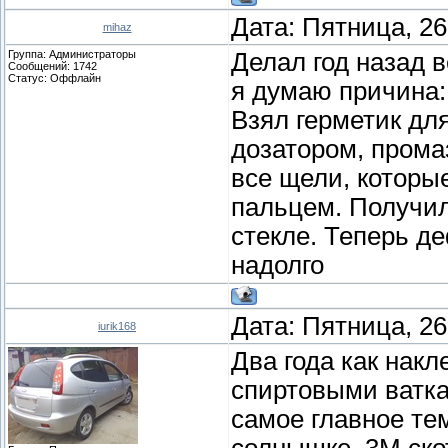
Дата: Пятница, 26
mihaz
Группа: Администраторы
Делал год назад в
Сообщений:
1742
Статус:
Оффлайн
я думаю причина: 
Взял герметик для
дозатором, прома
все щели, которы
пальцем. Получил
стекле. Теперь д
надолго
Дата: Пятница, 26
iurik168
Два года как нак
спиртовыми ватка
самое главное те
солнышке, 3М ско