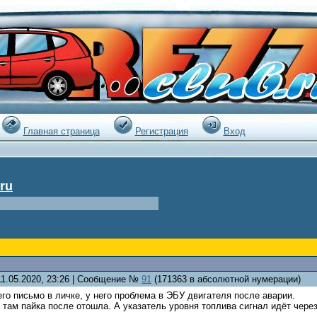
|
Главная страница
Регистрация
Вход
ru
11.05.2020, 23:26 | Сообщение №
91
(171363 в абсолютной нумерации)
его письмо в личке, у него проблема в ЭБУ двигателя после аварии.
там пайка после отошла. А указатель уровня топлива сигнал идёт через