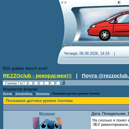
Четверг, 06.08.2026, 14:24 
RSS grabber doesn't exist!
REZZOclub - рекордсмен!!!
|
Почта @rezzoclub.
7
Страница
7
из
7
«
1
2
…
5
6
Модератор форума:
Nordic
Форум
»
Автомобиль
»
Электрика
»
Показания датчика уровня топлива
Показания датчика уровня топлива
Механик
Дата: Понедельник, 
На сколько я понял 
ЭБУ ремонтировали, 