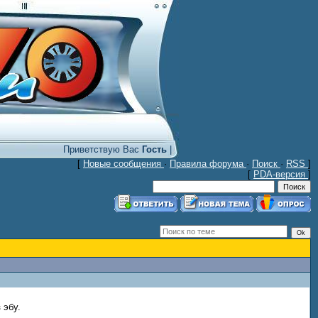
Приветствую Вас
Гость
|
[
Новые сообщения
·
Правила форума
·
Поиск
·
RSS
]
[
PDA-версия
]
 эбу.