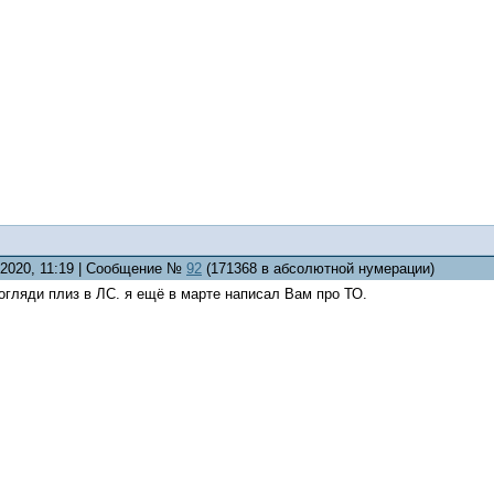
.2020, 11:19 | Сообщение №
92
(171368 в абсолютной нумерации)
огляди плиз в ЛС. я ещё в марте написал Вам про ТО.