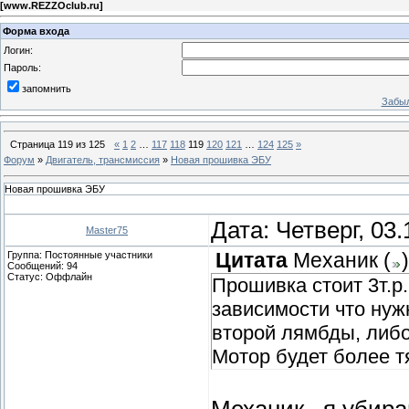
[
www.REZZOclub.ru
]
Форма входа
Логин:
Пароль:
запомнить
Забыл
Страница
119
из
125
«
1
2
…
117
118
119
120
121
…
124
125
»
Форум
»
Двигатель, трансмиссия
»
Новая прошивка ЭБУ
Новая прошивка ЭБУ
Дата: Четверг, 03
Master75
Группа: Постоянные участники
Цитата
Механик
(
)
Сообщений:
94
Статус:
Оффлайн
Прошивка стоит 3т.р
зависимости что нуж
второй лямбды, либо
Мотор будет более тя
Механик, я убира