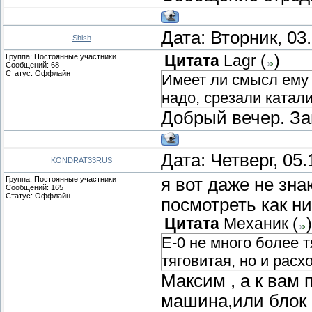
Дата: Вторник, 03
Shish
Группа: Постоянные участники
Цитата
Lagr
(
)
Сообщений:
68
Статус:
Оффлайн
Имеет ли смысл ему 
надо, срезали катали
Добрый вечер. За
Дата: Четверг, 05
KONDRAT33RUS
Группа: Постоянные участники
я вот даже не зна
Сообщений:
165
Статус:
Оффлайн
посмотреть как н
Цитата
Механик
(
)
Е-0 не много более т
тяговитая, но и рас
Максим , а к вам 
машина,или блок 