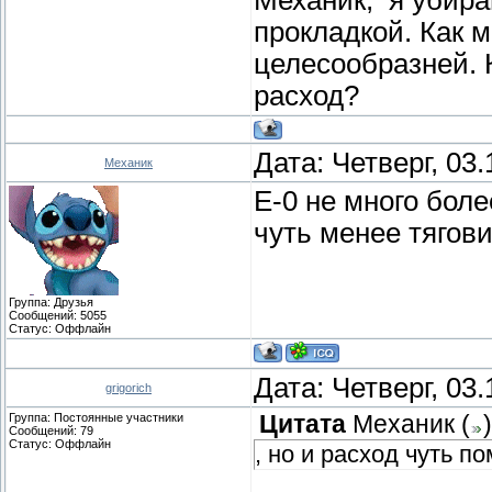
прокладкой. Как м
целесообразней. 
расход?
Дата: Четверг, 03
Механик
Е-0 не много боле
чуть менее тягови
Группа: Друзья
Сообщений:
5055
Статус:
Оффлайн
Дата: Четверг, 03
grigorich
Группа: Постоянные участники
Цитата
Механик
(
)
Сообщений:
79
Статус:
Оффлайн
, но и расход чуть п