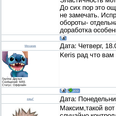
До сих пор это о
не замечать. Ис
обороты- отдельн
доработка особен
Дата: Четверг, 18
Механик
Keris рад что ва
Группа: Друзья
Сообщений:
5055
Статус:
Оффлайн
Дата: Понедельник
ежыГ
Максим,такой вот
случайно контро