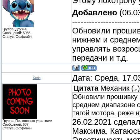
Этому лохотрону у
Добавлено
(06.03
------------------------
Обновили прошивк
Группа: Друзья
Сообщений:
5055
Статус:
Оффлайн
нижнем и среднем
управлять возрос
передачи и т.д.
Дата: Среда, 17.0
Keris
Цитата
Механик
(
)
Обновили прошивку н
среднем диапазоне о
тягой мотора, реже н
26.02.2021 сделал
Группа: Постоянные участники
Сообщений:
637
Статус:
Оффлайн
Максима. Катаюсь
Эластичность мот