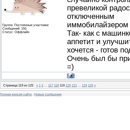
превеликой радос
отключенным
иммобилайзером н
Группа: Постоянные участники
Сообщений:
150
Так- как с машинк
Статус:
Оффлайн
аппетит и улучши
хочется - готов п
Очень был бы при
=)
Страница
119
из
125
«
1
2
…
117
118
119
120
121
…
124
125
»
Полная версия сайта
.
Новые сообщения