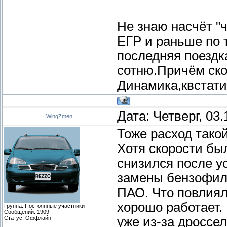
Не знаю насчёт "
ЕГР и раньше по 
последняя поездка
сотню.Причём ско
Динамика,квстати
Дата: Четверг, 03
WingZmen
Тоже расход такой
Хотя скорости был
снизился после у
замены бензофил
ПАО. Что повлияло
хорошо работает. 
Группа: Постоянные участники
Сообщений:
1909
Статус:
Оффлайн
уже из-за дроссе