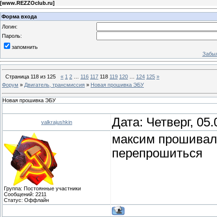
[
www.REZZOclub.ru
]
Форма входа
Логин:
Пароль:
запомнить
Забыл
Страница
118
из
125
«
1
2
…
116
117
118
119
120
…
124
125
»
Форум
»
Двигатель, трансмиссия
»
Новая прошивка ЭБУ
Новая прошивка ЭБУ
Дата: Четверг, 05
valkrajushkin
максим прошивалс
перепрошиться
Группа: Постоянные участники
Сообщений:
2211
Статус:
Оффлайн