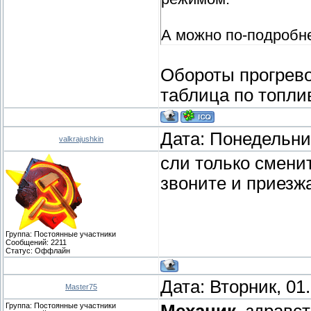
А можно по-подробн
Обороты прогрев
таблица по топли
Дата: Понедельник
valkrajushkin
сли только смени
звоните и прие
спасибо
Группа: Постоянные участники
Сообщений:
2211
Статус:
Оффлайн
Дата: Вторник, 01
Master75
Группа: Постоянные участники
Механик
, здравс