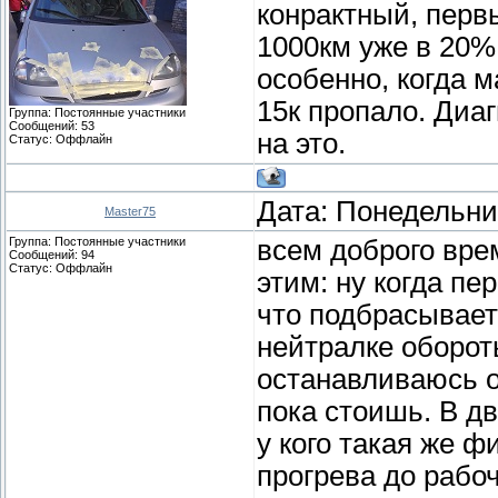
конрактный, первы
1000км уже в 20% 
особенно, когда 
15к пропало. Диаг
Группа: Постоянные участники
Сообщений:
53
на это.
Статус:
Оффлайн
Дата: Понедельник
Master75
Группа: Постоянные участники
всем доброго вре
Сообщений:
94
Статус:
Оффлайн
этим: ну когда п
что подбрасывает 
нейтралке оборот
останавливаюсь о
пока стоишь. В д
у кого такая же ф
прогрева до рабо