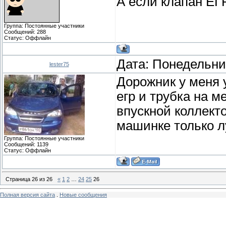
А если клапан ЕГ
Группа: Постоянные участники
Сообщений:
288
Статус:
Оффлайн
Дата: Понедельник
lester75
Дорожник у меня 
егр и трубка на м
впускной коллект
машинке только 
Группа: Постоянные участники
Сообщений:
1139
Статус:
Оффлайн
Страница
26
из
26
«
1
2
…
24
25
26
Полная версия сайта
.
Новые сообщения