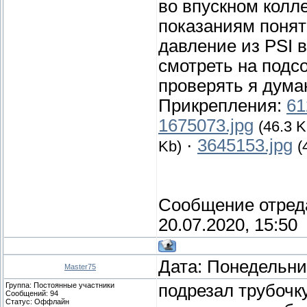
во впускном колл
показаниям понять
давление из PSI в
смотреть на подсо
проверять я дум
Прикрепления:
61
1675073.jpg
(46.3 K
·
3645153.jpg
Kb)
(
Сообщение отред
20.07.2020, 15:50
Дата: Понедельник
Master75
Группа: Постоянные участники
подрезал трубочк
Сообщений:
94
Статус:
Оффлайн