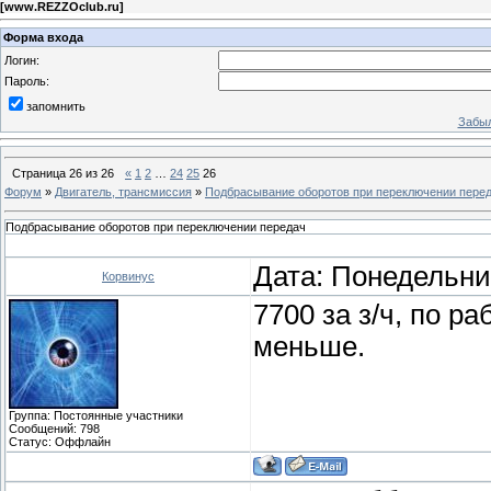
[
www.REZZOclub.ru
]
Форма входа
Логин:
Пароль:
запомнить
Забыл
Страница
26
из
26
«
1
2
…
24
25
26
Форум
»
Двигатель, трансмиссия
»
Подбрасывание оборотов при переключении пере
Подбрасывание оборотов при переключении передач
Дата: Понедельник
Корвинус
7700 за з/ч, по р
меньше.
Группа: Постоянные участники
Сообщений:
798
Статус:
Оффлайн