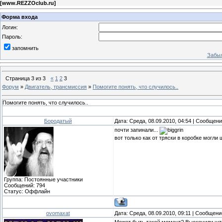
[
www.REZZOclub.ru
]
Форма входа
Логин:
Пароль:
запомнить
Забыл
Страница
3
из
3
«
1
2
3
Форум
»
Двигатель, трансмиссия
»
Помогите понять, что случилось..
Помогите понять, что случилось..
Бородатый
Дата: Среда, 08.09.2010, 04:54 | Сообщен
почти запинали...
вот только как от тряски в коробке могли
Группа: Постоянные участники
Сообщений:
794
Статус:
Оффлайн
ovomaxat
Дата: Среда, 08.09.2010, 09:11 | Сообщен
Может быть такой момент? Выскочили шт