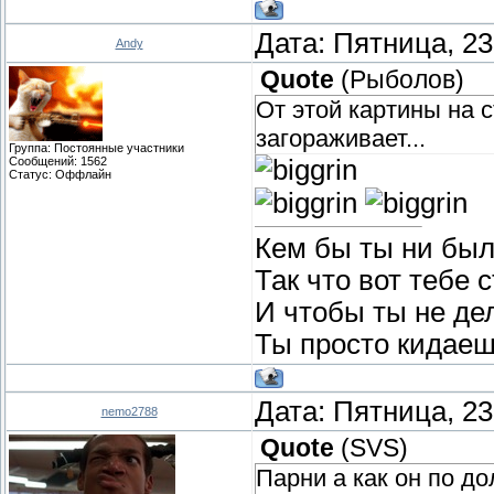
Дата: Пятница, 23
Andy
Quote
(
Рыболов
)
От этой картины на 
загораживает...
Группа: Постоянные участники
Сообщений:
1562
Статус:
Оффлайн
Кем бы ты ни был
Так что вот тебе 
И чтобы ты не де
Ты просто кидаеш
Дата: Пятница, 23
nemo2788
Quote
(
SVS
)
Парни а как он по д