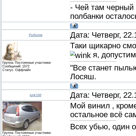
- Чей там черный
полбанки осталос
Дата: Четверг, 22
Рыболов
Таки щикарно см
я, допустим
Группа: Постоянные участники
"Все станет пыль
Сообщений:
1572
Статус:
Оффлайн
Лосяш.
Дата: Четверг, 22
iurik168
Мой винил , кром
остальное всё са
Всех убью, один 
Группа: Постоянные участники