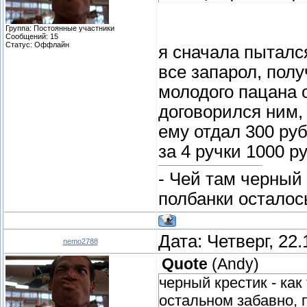
Группа: Постоянные участники
Сообщений:
15
Статус:
Оффлайн
я сначала пытался
все запарол, пол
молодого пацана 
договорился ним, 
ему отдал 300 ру
за 4 ручки 1000 р
- Чей там черный
полбанки осталос
Дата: Четверг, 22
nemo2788
Quote
(
Andy
)
черный крестик - как 
остальном забавно, п