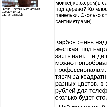
мойке( кёрхером)в с
под дерево? Хотелос
Группа: Постоянные участники
Сообщений:
15
панельки. Сколько с
Статус:
Оффлайн
сантиметрами)
Карбон очень над
жесткая, под нагр
застывает. Нигде 
можно попробоват
профессионалам. 
тясяч за квадратн
разных цветов, в 
рублей для телеф
сколько будет ст