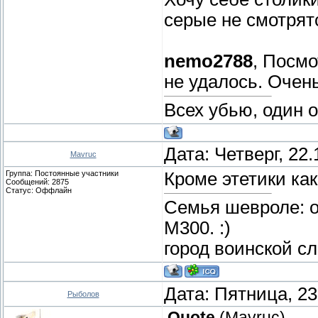
серые не смотрят
nemo2788
, Посмо
не удалось. Очен
Всех убью, один 
Дата: Четверг, 22
Mavruc
Группа: Постоянные участники
Кроме этетики ка
Сообщений:
2875
Статус:
Оффлайн
Семья шевроле: о
М300. :)
город воинской с
Дата: Пятница, 23
Рыболов
Quote
(
Mavruc
)