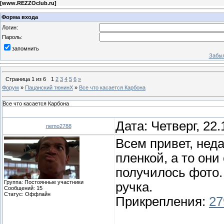
[
www.REZZOclub.ru
]
Форма входа
Логин:
Пароль:
запомнить
Забыл
Страница
1
из
6
1
2
3
4
5
6
»
Форум
»
Пацанский тюнинХ
»
Все что касается Карбона
Все что касается Карбона
Дата: Четверг, 22
nemo2788
Всем привет, нед
пленкой, а то они
получилось фото.
Группа: Постоянные участники
ручка.
Сообщений:
15
Статус:
Оффлайн
Прикрепления:
27