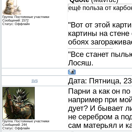
ещё польза от карбо
Группа: Постоянные участники
Сообщений:
1572
"Вот от этой карт
Статус:
Оффлайн
картины на стене
обоях загораживае
"Все станет пыль
Лосяш.
Дата: Пятница, 23
SVS
Парни а как он п
например при мой
дует? И бывает л
не серебром а по
Группа: Постоянные участники
сам матерьял и к
Сообщений:
244
Статус:
Оффлайн