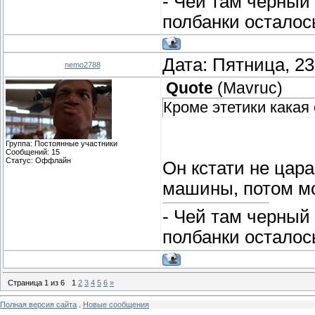
- Чей там черный
полбанки осталос
Дата: Пятница, 23
nemo2788
Quote
(
Mavruc
)
Кроме этетики какая
Группа: Постоянные участники
Сообщений:
15
Статус:
Оффлайн
Он кстати не цар
машины, потом мо
- Чей там черный
полбанки осталос
Страница
1
из
6
1
2
3
4
5
6
»
Полная версия сайта
.
Новые сообщения