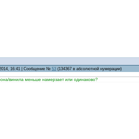
.2014, 16:41 | Сообщение №
53
(134367 в абсолютной нумерации)
бона/винила меньше намерзает или одинаково?