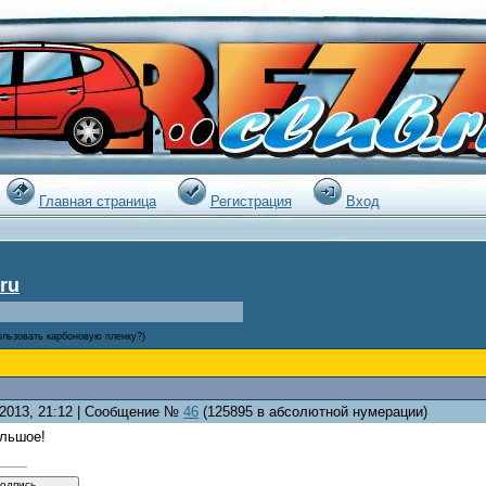
|
Главная страница
Регистрация
Вход
ru
ользовать карбоновую пленку?)
.2013, 21:12 | Сообщение №
46
(125895 в абсолютной нумерации)
ольшое!