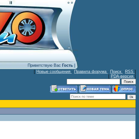
Приветствую Вас
Гость
|
[
Новые сообщения
·
Правила форума
·
Поиск
·
RSS
]
[
PDA-версия
]