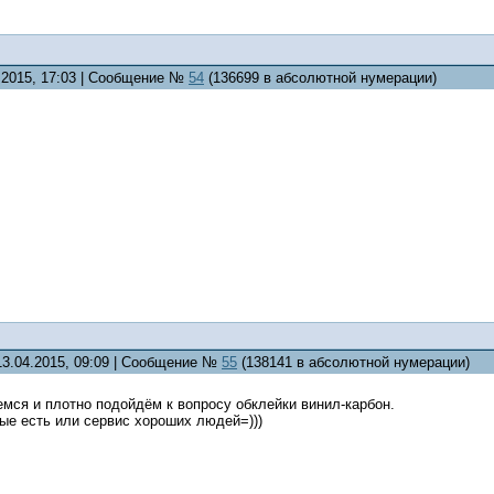
2.2015, 17:03 | Сообщение №
54
(136699 в абсолютной нумерации)
13.04.2015, 09:09 | Сообщение №
55
(138141 в абсолютной нумерации)
мся и плотно подойдём к вопросу обклейки винил-карбон.
ые есть или сервис хороших людей=)))