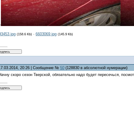
-
93453.jpg
·
6603069.jpg
(158.6 Kb)
(145.9 Kb)
17.03.2014, 20:26 | Сообщение №
50
(128830 в абсолютной нумерации)
Начну скоро сезон Тверской, обязательно надо будет пересечься, посмо