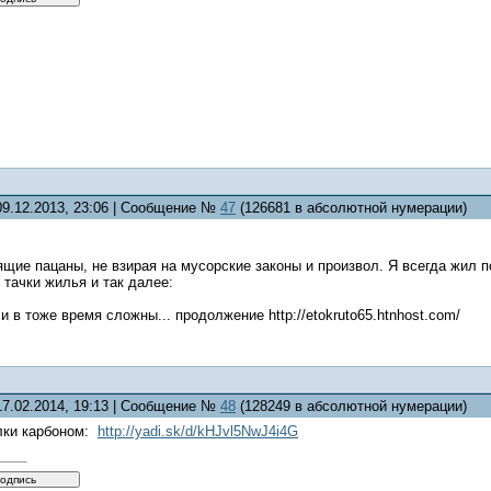
09.12.2013, 23:06 | Сообщение №
47
(126681 в абсолютной нумерации)
ящие пацаны, не взирая на мусорские законы и произвол. Я всегда жил 
 тачки жилья и так далее:
и в тоже время сложны... продолжение http://etokruto65.htnhost.com/
17.02.2014, 19:13 | Сообщение №
48
(128249 в абсолютной нумерации)
лки карбоном:
http://yadi.sk/d/kHJvl5NwJ4i4G