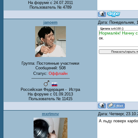
На форуме с 24.07.2011
Пользователь № 4789
janoem
Дата: Понедельник, 
Цитата
iurik168
(
)
Нормалёк! Начну с
ок.
Группа: Постоянные участники
Сообщений:
508
Статус:
Оффлайн
-------------------------------
Российская Федерация - Истра
На форуме с 01.09.2013
Пользователь № 11415
mxrtmnv
Дата: Четверг, 23.10
А льду поверх карб