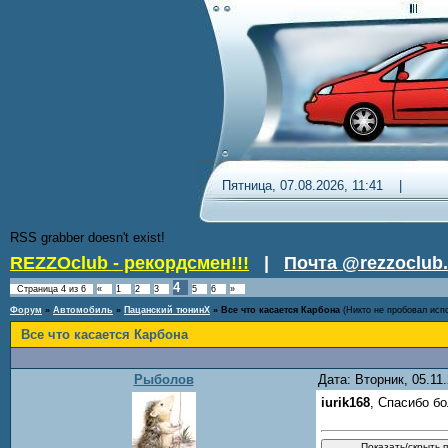
Пятница, 07.08.2026, 11:41 
RSS grabber doesn't exist!
REZZOclub - рекордсмен!!!
|
Почта @rezzoclub.
4
Страница
4
из
6
«
1
2
3
5
6
»
Форум
»
Автомобиль
»
Пацанский тюнинХ
»
Все что касается Карбона
(Никто не пробовал исп
Все что касается Карбона
Рыболов
Дата: Вторник, 05.11
iurik168
, Спасибо б