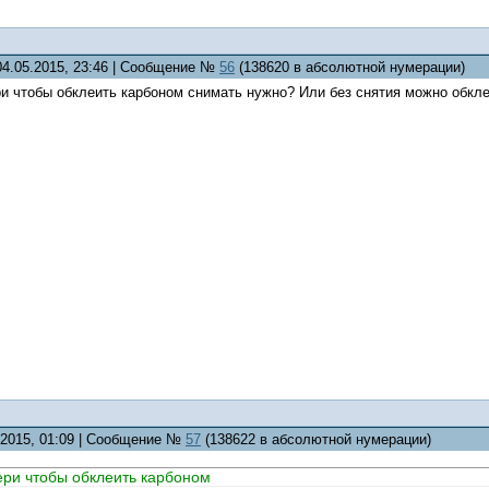
04.05.2015, 23:46 | Сообщение №
56
(138620 в абсолютной нумерации)
ри чтобы обклеить карбоном снимать нужно? Или без снятия можно обкл
5.2015, 01:09 | Сообщение №
57
(138622 в абсолютной нумерации)
ери чтобы обклеить карбоном