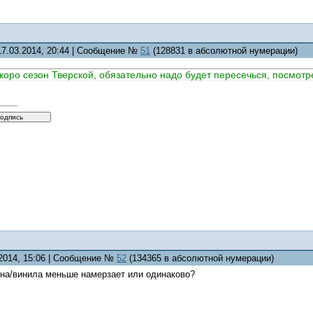
17.03.2014, 20:44 | Сообщение №
51
(128831 в абсолютной нумерации)
коро сезон Тверской, обязательно надо будет пересечься, посмотр
.2014, 15:06 | Сообщение №
52
(134365 в абсолютной нумерации)
она/винила меньше намерзает или одинаково?