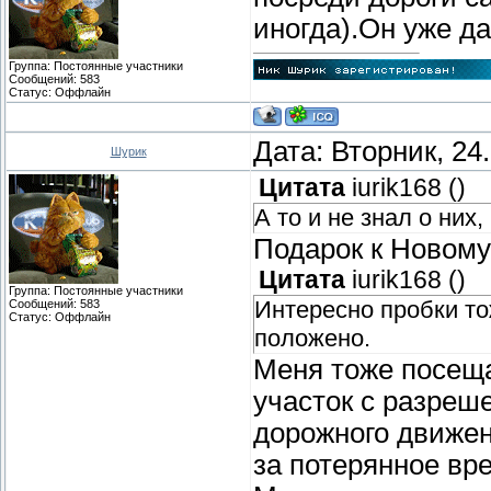
иногда).Он уже да
Группа: Постоянные участники
Сообщений:
583
Статус:
Оффлайн
Дата: Вторник, 24
Шурик
Цитата
iurik168
(
)
А то и не знал о них
Подарок к Новому
Цитата
iurik168
(
)
Группа: Постоянные участники
Интересно пробки тож
Сообщений:
583
Статус:
Оффлайн
положено.
Меня тоже посеща
участок с разреш
дорожного движе
за потерянное вр