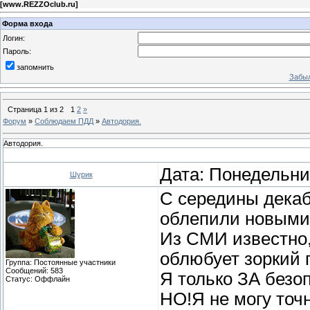
[
www.REZZOclub.ru
]
Форма входа
Логин:
Пароль:
запомнить
Забыл
Страница
1
из
2
1
2
»
Форум
»
Соблюдаем ПДД
»
Автодория.
Автодория.
Дата: Понедельник
Шурик
С середины декаб
облепили новыми
Из СМИ известно,
облюбует зоркий 
Группа: Постоянные участники
Сообщений:
583
Я только ЗА безо
Статус:
Оффлайн
НО!Я не могу точ