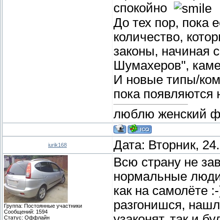
спокойно
До тех пор, пока 
количество, котор
законы, начиная с
Шумахеров", каме
И новые типы/ком
пока появляются 
люблю женский фут
Дата: Вторник, 24
iurik168
Всю страну не зав
нормальные люди 
как на самолёте :
разгонишся, нашл
Группа: Постоянные участники
Сообщений:
1594
узаконят, так и б
Статус:
Оффлайн