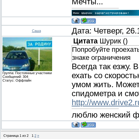
Мечты...
Дата: Четверг, 26
Саша
Цитата
Шурик
(
)
Попробуйте проехат
знаке ограничения
Всегда так езжу. 
Группа: Постоянные участники
ехать со скорость
Сообщений:
304
Статус:
Оффлайн
умом жить. Может
спидометра и смо
http://www.drive2.r
люблю женский фут
Страница
1
из
2
1
2
»