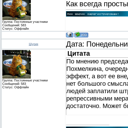
Как всегда просты
Группа: Постоянные участники
Сообщений:
583
Статус:
Оффлайн
Дата: Понедельник
Шурик
Цитата
По мнению председа
Похмелкина, очеред
эффект, а вот ее вн
Группа: Постоянные участники
нет большого смысла
Сообщений:
583
Статус:
Оффлайн
людей заплатили штр
репрессивными мера
достаточно. Может б
«Эффект от ловли по