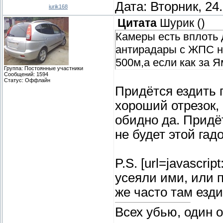
Дата: Вторник, 24
iurik168
Цитата
Шурик
(
)
Камеры есть вплоть 
антирадары с ЖПС на
500м,а если как за Я
Группа: Постоянные участники
Сообщений:
1594
Статус:
Оффлайн
Придётся ездить п
хороший отрезок,
обидно да. Придё
не будет этой гад
P.S. [url=javascrip
усеяли ими, или 
же часто там езди
Всех убью, один 