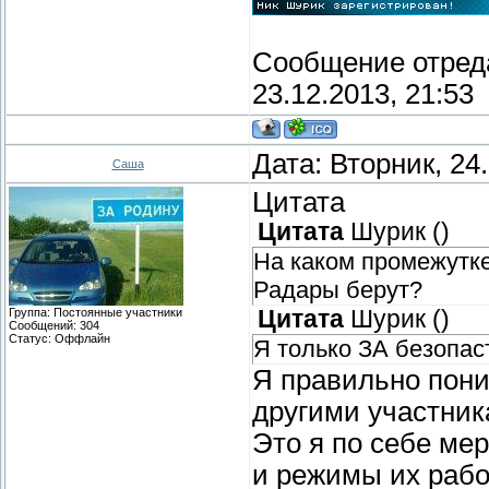
чтобы законодательн
перелопатить ПДД и 
скорости». Чтобы ош
Сообщение отред
где конкретно он со
23.12.2013, 21:53
и насколько превысил
предложение пока», 
Дата: Вторник, 24
Саша
автомобилистов Рос
Цитата
Цитата
Шурик
(
)
На каком промежутк
Радары берут?
Группа: Постоянные участники
Цитата
Шурик
(
)
Сообщений:
304
Статус:
Оффлайн
Я только ЗА безопас
Я правильно пони
другими участни
Это я по себе мер
и режимы их рабо