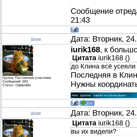
Сообщение отред
21:43
Дата: Вторник, 24
Шурик
iurik168
, к боль
Цитата
iurik168
(
)
до Клина всё усеяли
Последняя в Клин
Группа: Постоянные участники
Сообщений:
583
Нужны координат
Статус:
Оффлайн
Дата: Вторник, 24
Шурик
Цитата
iurik168
(
)
вы их видели?