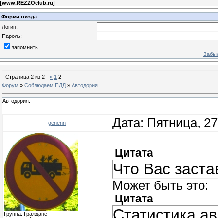
[
www.REZZOclub.ru
]
Форма входа
Логин:
Пароль:
запомнить
Забыл
Страница
2
из
2
«
1
2
Форум
»
Соблюдаем ПДД
»
Автодория.
Автодория.
Дата: Пятница, 27
genenn
Цитата
Что Вас заста
Может быть это:
Цитата
Статистика ав
Группа: Граждане