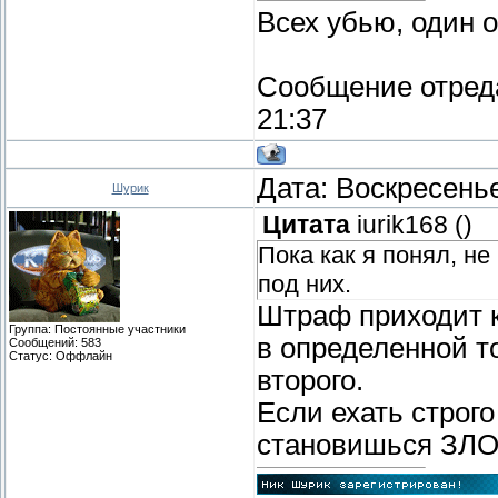
Всех убью, один 
Сообщение отред
21:37
Дата: Воскресенье
Шурик
Цитата
iurik168
(
)
Пока как я понял, н
под них.
Штраф приходит к
Группа: Постоянные участники
в определенной то
Сообщений:
583
Статус:
Оффлайн
второго.
Если ехать строго
становишься ЗЛ