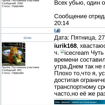
Группа: Постоянные участники
Всех убью, один 
Сообщений:
1594
увеличивается
Статус:
Оффлайн
совершения ав
Сообщение отред
Учитывая это
20:14
скорость, мал
Дата: Пятница, 27
Шурик
установившейс
iurik168
, хвастаю
ч.
Чуть 
времени составил
утра.Днем так не
Группа: Постоянные участники
Сообщений:
583
Плохо то,что я, 
Статус:
Оффлайн
достигая ограни
транспортному ср
часто,но её же раз