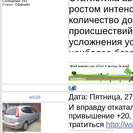
Сообщений:
243
Статус:
Оффлайн
ростом интен
количество д
происшествий
усложнения ус
наиболее безо
скорости тран
сказать, что 
отличается от
ч в большую и
Дата: Пятница, 27
iurik168
вероятность 
И вправду отката
привышение +20, 
происшествия
тратиться
http://w
примерно в 10