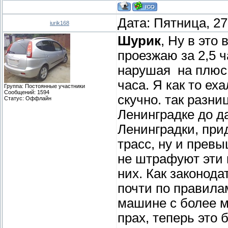
Дата: Пятница, 27
iurik168
Шурик
, Ну в это
проезжаю за 2,5 ч
нарушая на плюс 4
часа. Я как то еха
Группа: Постоянные участники
Сообщений:
1594
скучно. так разни
Статус:
Оффлайн
Ленинградке до да
Ленинградки, при
трасс, ну и превы
не штрафуют эти 
них. Как законода
почти по правилам
машине с более м
прах, теперь это 