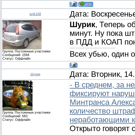
Дата: Воскресенье
iurik168
Шурик
, Теперь о
минут. Ну пока ш
в ПДД и КОАП пон
Группа: Постоянные участники
Всех убью, один 
Сообщений:
1594
Статус:
Оффлайн
Дата: Вторник, 14
Шурик
- В среднем, за 
фиксируют наруше
Минтранса Алекса
количество штра
Группа: Постоянные участники
Сообщений:
583
неработающими к
Статус:
Оффлайн
Открыто говорят 