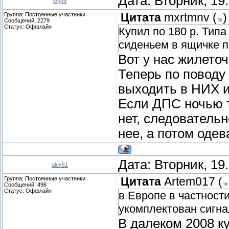
Дата: Вторник, 19
leppa
Группа: Постоянные участники
Цитата
mxrtmnv
(
)
Сообщений:
2279
Статус:
Оффлайн
Купил по 180 р. Тип
сиденьем в ящичке п
Вот у нас жилето
Теперь по поводу 
выходить в НИХ 
Если ДПС ночью т
нет, следователь
нее, а потом одев
Дата: Вторник, 19
alex51
Группа: Постоянные участники
Цитата
Artem017
(
Сообщений:
498
Статус:
Оффлайн
в Европе в частност
укомплектован сигна
В далеком 2008 к