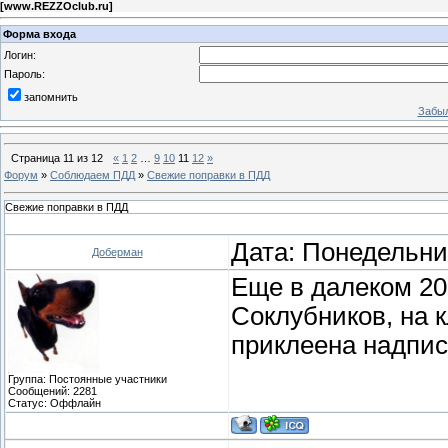
[
www.REZZOclub.ru
]
Форма входа
Логин:
Пароль:
запомнить
Забыл
Страница
11
из
12
«
1
2
…
9
10
11
12
»
Форум
»
Соблюдаем ПДД
»
Свежие поправки в ПДД
Свежие поправки в ПДД
Дата: Понедельник
Доберман
Еще в далеком 20
Соклубников, на 
приклеена надпис
Группа: Постоянные участники
Сообщений:
2281
Статус:
Оффлайн