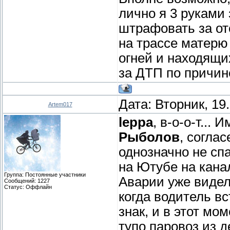
лично я 3 руками
штрафовать за от
на трассе матерю
огней и находящи
за ДТП по причин
Дата: Вторник, 19
Artem017
leppa
, в-о-о-т... 
Рыболов
, согла
однозначно не спа
на Ютубе на кана
Группа: Постоянные участники
Аварии уже видел
Сообщений:
1227
Статус:
Оффлайн
когда водитель в
знак, и в этот мо
тупо паровоз из д