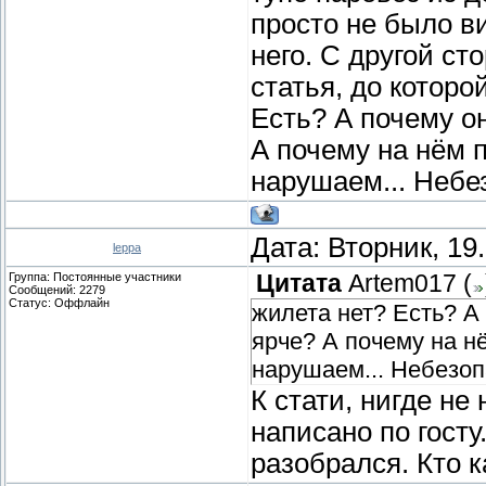
просто не было в
него. С другой ст
статья, до которо
Есть? А почему о
А почему на нём п
нарушаем... Небез
Дата: Вторник, 19
leppa
Группа: Постоянные участники
Цитата
Artem017
(
Сообщений:
2279
Статус:
Оффлайн
жилета нет? Есть? А
ярче? А почему на нё
нарушаем... Небезоп
К стати, нигде не
написано по госту
разобрался. Кто 