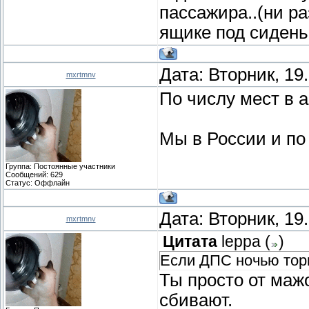
пассажира..(ни ра
ящике под сидень
Дата: Вторник, 19
mxrtmnv
По числу мест в 
Мы в России и по
Группа: Постоянные участники
Сообщений:
629
Статус:
Оффлайн
Дата: Вторник, 19
mxrtmnv
Цитата
leppa
(
)
Если ДПС ночью торм
Ты просто от мажо
сбивают.