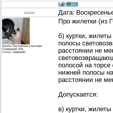
Дата: Воскресенье
mxrtmnv
Про жилетки (из Г
б) куртки, жилеты
полосы световозв
Группа: Постоянные участники
расстоянии не мен
Сообщений:
629
Статус:
Оффлайн
световозвращающ
полосой на торсе
нижней полосы на
расстоянии не ме
Допускается:
в) куртки, жилеты