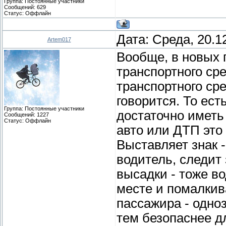
Группа: Постоянные участники
Сообщений:
629
Статус:
Оффлайн
Дата: Среда, 20.1
Artem017
Вообще, в новых п
транспортного ср
транспортного сре
говорится. То ес
Группа: Постоянные участники
достаточно иметь 
Сообщений:
1227
Статус:
Оффлайн
авто или ДТП это
Выставляет знак 
водитель, следит
высадки - тоже во
месте и помалкив
пассажира - одноз
тем безопаснее д