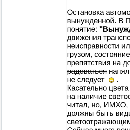
Остановка автомо
вынужденной. В 
понятие:
"Вынужд
движения транспо
неисправности ил
грузом, состояни
препятствия на до
радоваться
напял
не следует
.
Касательно цвета 
на наличие свето
читал, но, ИМХО,
должны быть вид
светоотражающими
Сейчас много ве