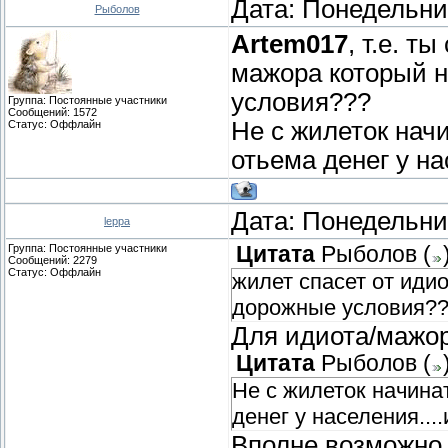
Дата: Понедельник
Рыболов
Artem017
, т.е. т
мажора который н
условия???
Группа: Постоянные участники
Сообщений:
1572
Не с жилеток начи
Статус:
Оффлайн
отьема денег у на
Дата: Понедельник
leppa
Группа: Постоянные участники
Цитата
Рыболов
(
Сообщений:
2279
Статус:
Оффлайн
жилет спасет от иди
дорожные условия?
Для идиота/мажора
Цитата
Рыболов
(
Не с жилеток начинат
денег у населения...
Вполне возможно,